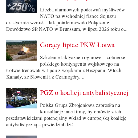
Liczba alarmowych poderwań myśliwców
NATO na wschodniej flance Sojuszu
drastycznie wzrosła. Jak poinformowało Połączone
Dowództwo Sił NATO w Brunssum, w lipcu 2026 roku o...
Gorący lipiec PKW Łotwa
Szkolenie taktyczne i ogniowe – żołnierze
polskiego kontyngentu wojskowego na
Łotwie trenowali w lipcu z wojskami z Hiszpanii, Włoch,
Kanady, ze Słowenii i z Czarnogóry. ...
PGZ o koalicji antybalistycznej
Polska Grupa Zbrojeniowa zaprosiła na
konsultacje inne firmy, by omówić z ich
przedstawicielami potencjalny wkład w europejską koalicję
antybalistyczną – powiedział dziś ...