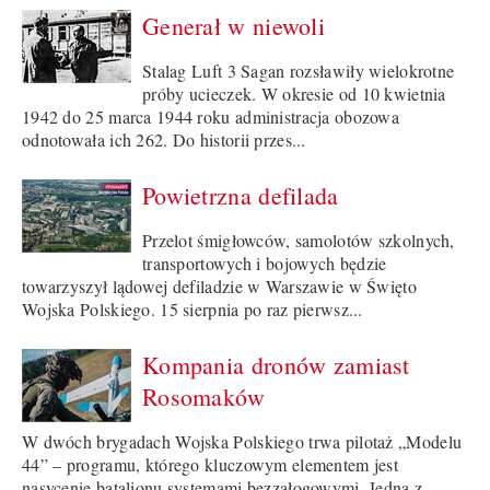
Generał w niewoli
Stalag Luft 3 Sagan rozsławiły wielokrotne
próby ucieczek. W okresie od 10 kwietnia
1942 do 25 marca 1944 roku administracja obozowa
odnotowała ich 262. Do historii przes...
Powietrzna defilada
Przelot śmigłowców, samolotów szkolnych,
transportowych i bojowych będzie
towarzyszył lądowej defiladzie w Warszawie w Święto
Wojska Polskiego. 15 sierpnia po raz pierwsz...
Kompania dronów zamiast
Rosomaków
W dwóch brygadach Wojska Polskiego trwa pilotaż „Modelu
44” – programu, którego kluczowym elementem jest
nasycenie batalionu systemami bezzałogowymi. Jedną z