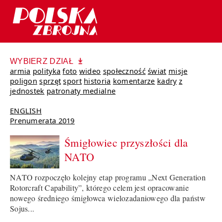
WYBIERZ DZIAŁ
armia
polityka
foto
wideo
społeczność
świat
misje
poligon
sprzęt
sport
historia
komentarze
kadry
z
jednostek
patronaty medialne
ENGLISH
Prenumerata 2019
Śmigłowiec przyszłości dla
NATO
NATO rozpoczęło kolejny etap programu „Next Generation
Rotorcraft Capability”, którego celem jest opracowanie
nowego średniego śmigłowca wielozadaniowego dla państw
Sojus...