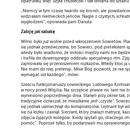
opatrunku, więc użyła chusteczki i tak dotarła do sztabu 
„Niemcy w tym czasie twardo się bronili, ale powstańco
widziałam niemieckich jeńców. Nagle z czystych, schludny
wygłodzeni”, opowiada pani Danuta.
Zabiję jak sabakę
Wilno było już wolne przed wkroczeniem Sowietów. Pla
się jednak przedwczesna, bo Sowieci, pod pretekstem sp
wtedy było wiadomo, że miłości między nami nie będzi
i trafiła do dywersyjnego oddziału specjalnego rtm. Z
zajmowała się przenoszeniem rozkazów. Wtedy ktoś ją ws
Nie mam do niej pretensji. Mnie Bóg pozwolił, że nie s
wymagać od każdego”, mówi.
Sześciu funkcjonariuszy sowieckiego Ludowego Komisa
w nocy przed Wigilią. Na szczęście prawie nic tam nie b
wyniesiono poprzedniego dnia. Stanęli przy oknie tak, ż
tradycyjnie oznaczał, że mieszkanie jest „czyste”. Sowie
się jednak uśmiechnął do konspiratorów. Lejtnant był wśc
się na łóżku i zasnął. Sierżant, który znalazł matrycę, kaz
zdjęcia żyjących kolegów. Kiedy spytali go, dlaczego 
pomóc”. Poprosił tylko, by podarowali mu oprawionego 