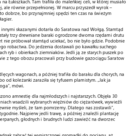
na Łukiszkach. Tam trafiła do maleńkiej celi, w której musiało
ej, ale równie przepełnionej. W marcu przyszedł wyrok –
e to dobrze, bo przynajmniej spędzi ten czas na świeżym
łagier.
z innymi skazanymi dotarła do Saratowa nad Wołgą. Stamtąd
u stały trzy drewniane baraki ogrodzone dwoma rzędami drutu
et nie próbował stamtąd uciekać, bo nie było gdzie. Podobnie
kiego robactwa. Do jedzenia dostawali po kawałku suchego
ach ryb i obierkach ziemniaków. Jedli ją ze starych puszek po
wie z tego obozu pracowali przy budowie gazociągu Saratow
lęcych wagonach, a później trafiła do baraku dla chorych, na
bo od koleżanki zaraziła się tyfusem plamistym. „Jak ja
Boga”, mówi.
ono amnestię dla najmłodszych i najstarszych. Objęła 30
dniach wsadzili wybranych więźniów do ciężarówek, wywieźli
„Pewnie myśleli, że tam pomrzemy. Dlatego nas zostawili”,
godnie. Najpierw jedli trawę, a później znaleźli plantację
zerpanych, głodnych i brudnych ludzi zawieźć na dworzec
jednak zabrać tej wyniszczonej gromadki do pociągu, aż