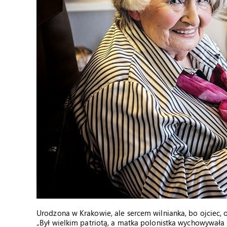
Urodzona w Krakowie, ale sercem wilnianka, bo ojciec, of
„Był wielkim patriotą, a matka polonistka wychowywała m