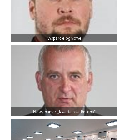
Wsparcie ogniowe
Nowy numer „Kwartalnika Bellona”