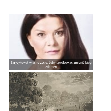
Zaryzykował własne życie, żeby spróbować zmienić bieg
zdarzeń