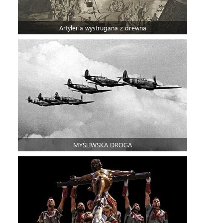
Artyleria wystrugana z drewna
MYŚLIWSKA DROGA