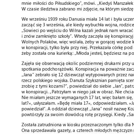
mnie miłości do Piłsudskiego”, mówi. „Kiedyś Marszałek
W czasie śledztwa zabrano mi zdjęcie, na którym siedzę
We wrześniu 1939 roku Danusia miała 14 lat i była ucze
zacząć się 3 września, ale kiedy wybuchła wojna, rodzic
„Sowieci po wejściu do Wilna kazali jednak nam wracać 
i znów zamknięto szkoły”. Wtedy zaczęła się konspiracy
Wolnych Polaków, więc wolała, żeby w gorącej wodzie 
w konspiracji, tylko była przy niej. Przekazała córkę po
żeby została ona kurierką: „Młoda jesteś, będziesz na pos
Zajęła się obserwacją okolic podziemnej drukarni przy 
spotkania podchorążówki. Konspiracja na poważnie zacz
„Jana” zebrało się 12 dziewcząt wytypowanych przez na
rzecz polskiego wojska. Danuta Szyksznian pamięta scenę,
zrobię z tymi kozami?”, powiedział do siebie „Jan”, pa
w konspiracji. „Patrzyłam w niego jak w obraz. Nie chci
Nie miałam jeszcze wymaganych 17 lat, więc bałam się,
lat?«, usłyszałam. »Będę miała 17«, odpowiedziałam. »J
powiedział”. A oddział dziewcząt „Jana” nosił nazwę K
powtórzyły za swoim dowódcą rotę przysięgi. Kiedy „Saren
Została zatrudniona w kiosku przeznaczonym tylko dla 
Ona sprzedawała gazety, a czterech młodych mężczyzn r