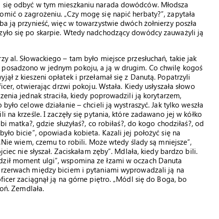
ła się odbyć w tym mieszkaniu narada dowódców. Młodsza
omić o zagrożeniu. „Czy mogę się napić herbaty?”, zapytała
ba ją przynieść, więc w towarzystwie dwóch żołnierzy poszła
czyło się po skarpie. Wtedy nadchodzący dowódcy zauważyli ją
zy al. Słowackiego – tam było miejsce przesłuchań, takie jak
a posadzono w jednym pokoju, a ją w drugim. Co chwilę kogoś
ął z kieszeni opłatek i przełamał się z Danutą. Popatrzyli
ficer, otwierając drzwi pokoju. Wstała. Kiedy usłyszała słowo
zenia jednak straciła, kiedy poprowadzili ją korytarzem,
 było celowe działanie – chcieli ją wystraszyć. Jak tylko weszła
i na krześle. I zaczęły się pytania, które zadawano jej w kółko
obi matka?, gdzie służyłaś?, co robiłaś?, do kogo chodziłaś?, od
yło bicie”, opowiada kobieta. Kazali jej położyć się na
 „Nie wiem, czemu to robili. Może wtedy ślady są mniejsze”,
jciec nie słyszał. Zaciskałam zęby”. Mdlała, kiedy bardzo bili.
odził moment ulgi”, wspomina ze łzami w oczach Danuta
 przerwach między biciem i pytaniami wyprowadzali ją na
ficer zaciągnął ją na górne piętro. „Módl się do Boga, bo
roń. Zemdlała.