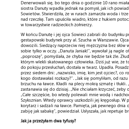
Denerwowali się, bo tego dnia o godzinie 10 rano mia
siostra Danuty wpadła jednak na pomysł, jak ich powiad
Sowietów. Stwierdziła, że w rurach zamarzła woda i trze
nad rzeczkę. Tam upuściła wiadro, które z hukiem poto
w towarzystwie radzieckich żołnierzy.
W końcu Danutę i jej ojca Sowieci zabrali do budynku pr
gestapowski budynek przy al. Szucha w Warszawie. Ojc
dowozili. Siedzący naprzeciw niej mężczyzna bez słów wyj
sobie tylko w oczy. „Danuta Janiak!”, wywołał ją nagle o
„poproszę”, pomyślała, że chyba nie będzie tak źle. Złud
którym wlekli skatowanego człowieka. Dziś już wie, że to
do pokoju przesłuchań, dostała w twarz. Upadła. Posadzil
przez siedem dni: „nazwisko, imię, kim jest ojciec?, co r
kogo dostawałaś rozkazy?”. „Jak się pomyliłam, od razu b
brzuchu na ławce. Kładli na plecy mokrą szmatę i tłukli.
zastanawia się do dzisiaj. „Nie chciałam krzyczeć, żeby o
„Całe szczęście, bo wtedy polewali mnie wodą i nadch
Szyksznian. Wtedy oprawcy uszkodzili jej kręgosłup. W
korytarz i sadzali na ławce. Pamięta, jak pewnego dnia o
zabiję jak sabakę”, powiedział. Usłyszała, jak repetuje b
Jak ja przeżyłam dwa tyfusy?