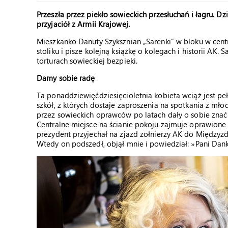
Przeszła przez piekło sowieckich przesłuchań i łagru. D
przyjaciół z Armii Krajowej.
Mieszkanko Danuty Szyksznian „Sarenki” w bloku w centru
stoliku i pisze kolejną książkę o kolegach i historii AK.
torturach sowieckiej bezpieki.
Damy sobie radę
Ta ponaddziewięćdziesięcioletnia kobieta wciąż jest pełn
szkół, z których dostaje zaproszenia na spotkania z mło
przez sowieckich oprawców po latach dały o sobie znać 
Centralne miejsce na ścianie pokoju zajmuje oprawion
prezydent przyjechał na zjazd żołnierzy AK do Między
Wtedy on podszedł, objął mnie i powiedział: »Pani Dan