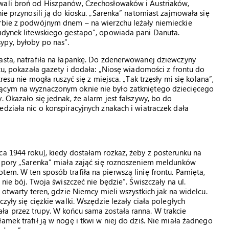
owali broń od Hiszpanów, Czechosłowaków i Austriaków,
nie przynosili ją do kiosku. „Sarenka” natomiast zajmowała się
orbie z podwójnym dnem – na wierzchu leżały niemieckie
budynek litewskiego gestapo”, opowiada pani Danuta.
ypy, byłoby po nas”.
asta, natrafiła na łapankę. Do zdenerwowanej dziewczyny
scu, pokazała gazety i dodała: „Niosę wiadomości z frontu do
resu nie mogła ruszyć się z miejsca. „Tak trzęsły mi się kolana”,
jącym na wyznaczonym oknie nie było zatkniętego dziecięcego
. Okazało się jednak, że alarm jest fałszywy, bo do
działa nic o konspiracyjnych znakach i wiatraczek dała
ca 1944 roku], kiedy dostałam rozkaz, żeby z posterunku na
j pory „Sarenka” miała zająć się roznoszeniem meldunków
em. W ten sposób trafiła na pierwszą linię frontu. Pamięta,
 nie bój. Twoja świszczeć nie będzie”. Świszczały na ul.
 otwarty teren, gdzie Niemcy mieli wszystkich jak na widelcu.
zyły się ciężkie walki. Wszędzie leżały ciała poległych
ła przez trupy. W końcu sama została ranna. W trakcie
amek trafił ją w nogę i tkwi w niej do dziś. Nie miała żadnego