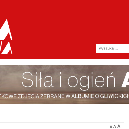
A
A
A