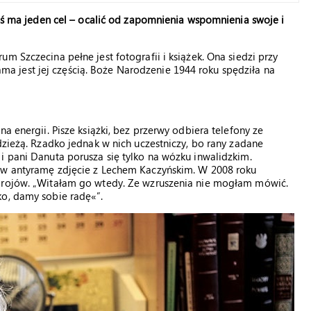
ziś ma jeden cel – ocalić od zapomnienia wspomnienia swoje i
m Szczecina pełne jest fotografii i książek. Ona siedzi przy
 Sama jest jej częścią. Boże Narodzenie 1944 roku spędziła na
a energii. Pisze książki, bez przerwy odbiera telefony ze
dzieżą. Rzadko jednak w nich uczestniczy, bo rany zadane
i pani Danuta porusza się tylko na wózku inwalidzkim.
e w antyramę zdjęcie z Lechem Kaczyńskim. W 2008 roku
zdrojów. „Witałam go wtedy. Ze wzruszenia nie mogłam mówić.
ko, damy sobie radę«”.