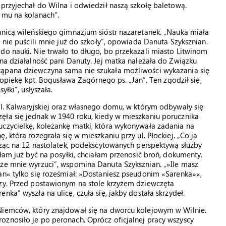
 przyjechał do Wilna i odwiedził naszą szkołę baletową.
 mu na kolanach”.
nnicą wileńskiego gimnazjum sióstr nazaretanek. „Nauka miała
e nie puścili mnie już do szkoły”, opowiada Danuta Szyksznian.
do nauki. Nie trwało to długo, bo przekazali miasto Litwinom
jna działalność pani Danuty. Jej matka należała do Związku
kąpana dziewczyna sama nie szukała możliwości wykazania się
d opiekę kpt. Bogusława Zagórnego ps. „Jan”. Ten zgodził się,
yłki”, usłyszała.
ul. Kalwaryjskiej oraz własnego domu, w którym odbywały się
ęła się jednak w 1940 roku, kiedy w mieszkaniu porucznika
uczycielkę, koleżankę matki, która wykonywała zadania na
 która rozegrała się w mieszkaniu przy ul. Płockiej. „Co ja
trząc na 12 nastolatek, podekscytowanych perspektywą służby
ałam już być na posyłki, chciałam przenosić broń, dokumenty.
 że mnie wyrzuci”, wspomina Danuta Szyksznian. „»Ile masz
an« tylko się roześmiał: »Dostaniesz pseudonim «Sarenka»«,
ozy. Przed postawionym na stole krzyżem dziewczęta
ka” wyszła na ulicę, czuła się, jakby dostała skrzydeł.
Niemców, który znajdował się na dworcu kolejowym w Wilnie.
oznosiło je po peronach. Oprócz oficjalnej pracy wszyscy