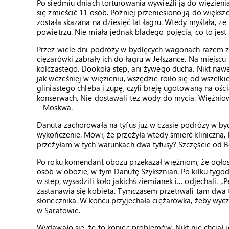
Po siedmiu dniach torturowania wywieźli ją do więzienia 
się zmieścić 11 osób. Później przeniesiono ją do większ
została skazana na dziesięć lat łagru. Wtedy myślała, ż
powietrzu. Nie miała jednak bladego pojęcia, co to jest 
Przez wiele dni podróży w bydlęcych wagonach razem 
ciężarówki zabrały ich do łagru w Jełszance. Na miejsc
kolczastego. Dookoła step, ani żywego ducha. Nikt naw
jak wcześniej w więzieniu, wszędzie roiło się od wszel
gliniastego chleba i zupę, czyli breję ugotowaną na ości
konserwach. Nie dostawali też wody do mycia. Więźnio
– Moskwa.
Danuta zachorowała na tyfus już w czasie podróży w byd
wykończenie. Mówi, że przeżyła wtedy śmierć kliniczną, 
przeżyłam w tych warunkach dwa tyfusy? Szczęście od 
Po roku komendant obozu przekazał więźniom, że ogłosz
osób w obozie, w tym Danutę Szyksznian. Po kilku tygo
w step, wysadzili koło jakichś ziemianek i… odjechali. 
zastanawia się kobieta. Tymczasem przetrwali tam dwa ty
słonecznika. W końcu przyjechała ciężarówka, żeby wyc
w Saratowie.
Wydawało się, że to koniec problemów. Nikt nie chciał 