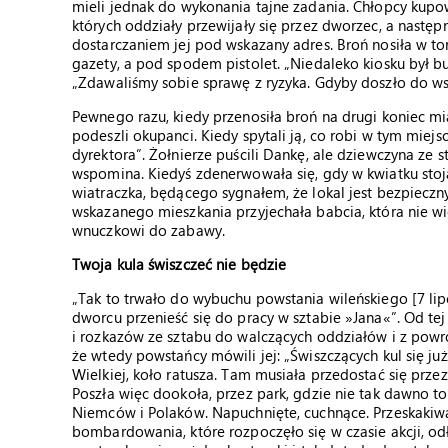
mieli jednak do wykonania tajne zadania. Chłopcy kup
których oddziały przewijały się przez dworzec, a następ
dostarczaniem jej pod wskazany adres. Broń nosiła w t
gazety, a pod spodem pistolet. „Niedaleko kiosku był 
„Zdawaliśmy sobie sprawę z ryzyka. Gdyby doszło do ws
Pewnego razu, kiedy przenosiła broń na drugi koniec mi
podeszli okupanci. Kiedy spytali ją, co robi w tym miej
dyrektora”. Żołnierze puścili Dankę, ale dziewczyna ze st
wspomina. Kiedyś zdenerwowała się, gdy w kwiatku sto
wiatraczka, będącego sygnałem, że lokal jest bezpieczny
wskazanego mieszkania przyjechała babcia, która nie wie
wnuczkowi do zabawy.
Twoja kula świszczeć nie będzie
„Tak to trwało do wybuchu powstania wileńskiego [7 lip
dworcu przenieść się do pracy w sztabie »Jana«”. Od te
i rozkazów ze sztabu do walczących oddziałów i z powrot
że wtedy powstańcy mówili jej: „Świszczących kul się już
Wielkiej, koło ratusza. Tam musiała przedostać się przez
Poszła więc dookoła, przez park, gdzie nie tak dawno toc
Niemców i Polaków. Napuchnięte, cuchnące. Przeskakiwa
bombardowania, które rozpoczęło się w czasie akcji, odł