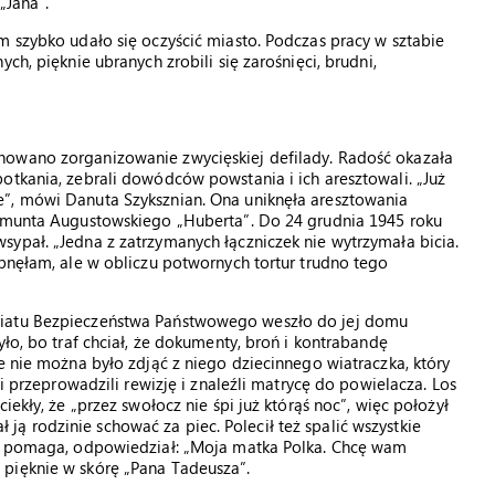
„Jana”.
m szybko udało się oczyścić miasto. Podczas pracy w sztabie
ch, pięknie ubranych zrobili się zarośnięci, brudni,
nowano zorganizowanie zwycięskiej defilady. Radość okazała
otkania, zebrali dowódców powstania i ich aresztowali. „Już
e”, mówi Danuta Szyksznian. Ona uniknęła aresztowania
ygmunta Augustowskiego „Huberta”. Do 24 grudnia 1945 roku
ypał. „Jedna z zatrzymanych łączniczek nie wytrzymała bicia.
ypnęłam, ale w obliczu potwornych tortur trudno tego
riatu Bezpieczeństwa Państwowego weszło do jej domu
yło, bo traf chciał, że dokumenty, broń i kontrabandę
e nie można było zdjąć z niego dziecinnego wiatraczka, który
ci przeprowadzili rewizję i znaleźli matrycę do powielacza. Los
iekły, że „przez swołocz nie śpi już którąś noc”, więc położył
ał ją rodzinie schować za piec. Polecił też spalić wszystkie
im pomaga, odpowiedział: „Moja matka Polka. Chcę wam
pięknie w skórę „Pana Tadeusza”.