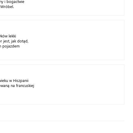
ny i bogactwie
 Wróbel.
ków lekki
r jest, jak dotąd,
ym pojazdem
ieku w Hiszpanii
waną na francuskiej