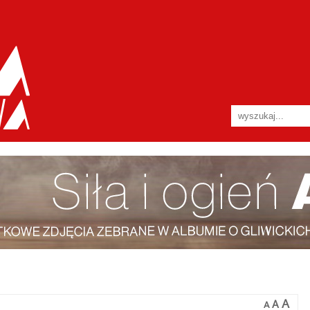
A
A
A