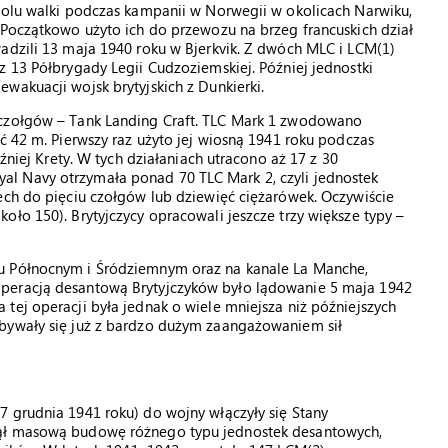
 polu walki podczas kampanii w Norwegii w okolicach Narwiku,
 Początkowo użyto ich do przewozu na brzeg francuskich dział
adzili 13 maja 1940 roku w Bjerkvik. Z dwóch MLC i LCM(1)
z 13 Półbrygady Legii Cudzoziemskiej. Później jednostki
wakuacji wojsk brytyjskich z Dunkierki.
 czołgów – Tank Landing Craft. TLC Mark 1 zwodowano
ć 42 m. Pierwszy raz użyto jej wiosną 1941 roku podczas
óźniej Krety. W tych działaniach utracono aż 17 z 30
l Navy otrzymała ponad 70 TLC Mark 2, czyli jednostek
ech do pięciu czołgów lub dziewięć ciężarówek. Oczywiście
oło 150). Brytyjczycy opracowali jeszcze trzy większe typy –
u Północnym i Śródziemnym oraz na kanale La Manche,
peracją desantową Brytyjczyków było lądowanie 5 maja 1942
tej operacji była jednak o wiele mniejsza niż późniejszych
dbywały się już z bardzo dużym zaangażowaniem sił
7 grudnia 1941 roku) do wojny włączyły się Stany
zął masową budowę różnego typu jednostek desantowych,