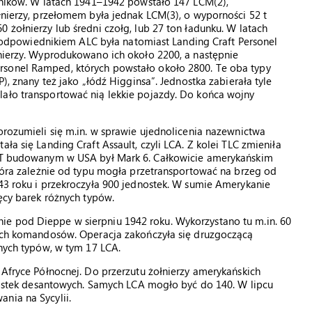
szników. W latach 1941–1942 powstało 147 LCM(2),
ołnierzy, przełomem była jednak LCM(3), o wyporności 52 t
 żołnierzy lub średni czołg, lub 27 ton ładunku. W latach
dpowiednikiem ALC była natomiast Landing Craft Personel
łnierzy. Wyprodukowano ich około 2200, a następnie
rsonel Ramped, których powstało około 2800. Te oba typy
P), znany też jako „łódź Higginsa”. Jednostka zabierała tyle
lało transportować nią lekkie pojazdy. Do końca wojny
orozumieli się m.in. w sprawie ujednolicenia nazewnictwa
ła się Landing Craft Assault, czyli LCA. Z kolei TLC zmieniła
 LCT budowanym w USA był Mark 6. Całkowicie amerykańskim
 która zależnie od typu mogła przetransportować na brzeg od
943 roku i przekroczyła 900 jednostek. W sumie Amerykanie
ięcy barek różnych typów.
e pod Dieppe w sierpniu 1942 roku. Wykorzystano tu m.in. 60
skich komandosów. Operacja zakończyła się druzgoczącą
żnych typów, w tym 17 LCA.
 Afryce Północnej. Do przerzutu żołnierzy amerykańskich
ednostek desantowych. Samych LCA mogło być do 140. W lipcu
nia na Sycylii.