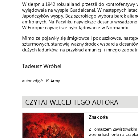
W sierpniu 1942 roku alianci przeszli do kontrofensyw
wylądowała na wyspie Guadalcanal. W następnych lata
Japończyków wyspy. Bez szerokiego wyboru barek alianc
amfibijnych. Na Pacyfiku największe desanty wysadzono 
W Europie największe było lądowanie w Normandii.
Mimo że pojawiły się śmigłowce i poduszkowce, następc
szturmowych, stanowią ważny środek wsparcia desantów.
dużych ładunków, na przykład amunicji i innego zaopatr
Tadeusz Wróbel
autor zdjęć: US Army
CZYTAJ WIĘCEJ TEGO AUTORA
Znak orła
Z Tomaszem Zawistowskim 
wizerunkach orła na czapkac