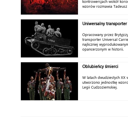
kontrowersjach wokół koro
wzorów rozmawia Tadeusz
Uniwersalny transporter
Opracowany przez Brytyjczy
transporter Universal Carrie
najliczniej wyprodukowan
opancerzonym w historii.
Oblubieńcy śmierci
W latach dwudziestych XX w
utworzono jednostkę wzoro
Legii Cudzoziemskiej.