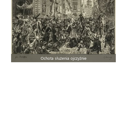
Ochota służenia ojczyźnie