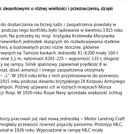
i desantowymi o różnej wielkości i przeznaczeniu, dzięki
do dostarczania na brzeg ludzi i zaopatrzenia powstały w
ą podczas tego konfliktu było lądowanie w kwietniu 1915 roku
poli. Na potrzeby tej misji brytyjska Królewska Marynarka
 niewielkich jednostek służących do rozładowywania statków
ters, a budowanych przez różne stocznie, głównie
ywanych na Tamizie barkach. Jednostki X1-X200 miały 160 t
zenie 1,1 m, natomiast X201-225 – wyporność 135 t, długość
y się rampy. Silnik spalinowy zapewniał prędkość 8 w.
ząt, dział, amunicji i innego zaopatrzenia otrzymały
– „L”. W 1916 roku kilka z nich przystosowano do przewozu
a 1915 roku podczas desantu brytyjskiego IX Korpusu Armijnego
allipoli. Później używano ich w różnych miejscach Morza
i Rosji. W 1920 roku Royal Navy sprzedała większość lichtug
ktorzy pracowali już nad nową jednostką – Motor Landing Craft
a mogłaby przewozić również pojazdy pancerne. Prototyp MLC,
owstał w 1926 roku. Wyposażone w rampę MLC miały