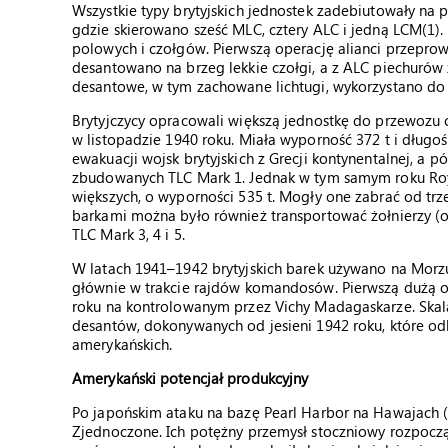
Wszystkie typy brytyjskich jednostek zadebiutowały na
gdzie skierowano sześć MLC, cztery ALC i jedną LCM(1).
polowych i czołgów. Pierwszą operację alianci przeprow
desantowano na brzeg lekkie czołgi, a z ALC piechurów 
desantowe, w tym zachowane lichtugi, wykorzystano do e
Brytyjczycy opracowali większą jednostkę do przewozu
w listopadzie 1940 roku. Miała wyporność 372 t i długoś
ewakuacji wojsk brytyjskich z Grecji kontynentalnej, a p
zbudowanych TLC Mark 1. Jednak w tym samym roku Roya
większych, o wyporności 535 t. Mogły one zabrać od trz
barkami można było również transportować żołnierzy (ok
TLC Mark 3, 4 i 5.
W latach 1941–1942 brytyjskich barek używano na Morz
głównie w trakcie rajdów komandosów. Pierwszą dużą o
roku na kontrolowanym przez Vichy Madagaskarze. Skala 
desantów, dokonywanych od jesieni 1942 roku, które o
amerykańskich.
Amerykański potencjał produkcyjny
Po japońskim ataku na bazę Pearl Harbor na Hawajach (
Zjednoczone. Ich potężny przemysł stoczniowy rozpoc