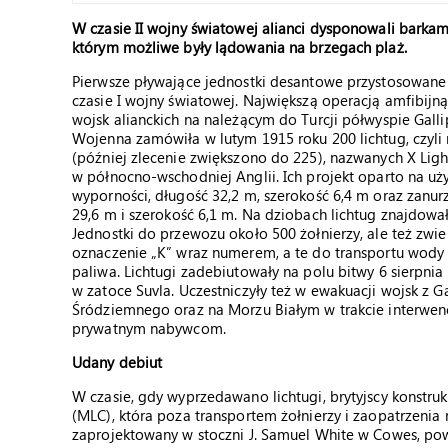
W czasie II wojny światowej alianci dysponowali barkam
którym możliwe były lądowania na brzegach plaż.
Pierwsze pływające jednostki desantowe przystosowane 
czasie I wojny światowej. Największą operacją amfibijn
wojsk alianckich na należącym do Turcji półwyspie Galli
Wojenna zamówiła w lutym 1915 roku 200 lichtug, czyli
(później zlecenie zwiększono do 225), nazwanych X Ligh
w północno-wschodniej Anglii. Ich projekt oparto na uż
wyporności, długość 32,2 m, szerokość 6,4 m oraz zanur
29,6 m i szerokość 6,1 m. Na dziobach lichtug znajdował
Jednostki do przewozu około 500 żołnierzy, ale też zwier
oznaczenie „K” wraz numerem, a te do transportu wody 
paliwa. Lichtugi zadebiutowały na polu bitwy 6 sierpni
w zatoce Suvla. Uczestniczyły też w ewakuacji wojsk z G
Śródziemnego oraz na Morzu Białym w trakcie interwencj
prywatnym nabywcom.
Udany debiut
W czasie, gdy wyprzedawano lichtugi, brytyjscy konstru
(MLC), która poza transportem żołnierzy i zaopatrzeni
zaprojektowany w stoczni J. Samuel White w Cowes, p