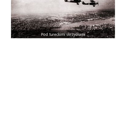
Pod tureckimi skrzydłami