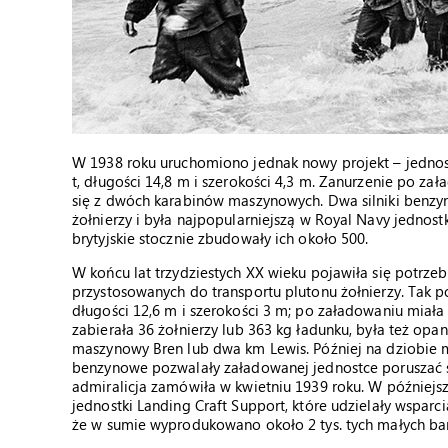
W 1938 roku uruchomiono jednak nowy projekt – jednos
t, długości 14,8 m i szerokości 4,3 m. Zanurzenie po z
się z dwóch karabinów maszynowych. Dwa silniki benzyn
żołnierzy i była najpopularniejszą w Royal Navy jednost
brytyjskie stocznie zbudowały ich około 500.
W końcu lat trzydziestych XX wieku pojawiła się potrz
przystosowanych do transportu plutonu żołnierzy. Tak po
długości 12,6 m i szerokości 3 m; po załadowaniu miał
zabierała 36 żołnierzy lub 363 kg ładunku, była też op
maszynowy Bren lub dwa km Lewis. Później na dziobie 
benzynowe pozwalały załadowanej jednostce poruszać si
admiralicja zamówiła w kwietniu 1939 roku. W późniejs
jednostki Landing Craft Support, które udzielały wspar
że w sumie wyprodukowano około 2 tys. tych małych ba