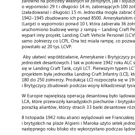
zarówno na potrzeby własnych sił zbrojnych, jak i soju
o wyporności 29 t i długości 14 m, zabierających 100 ż
(załadowana) i długości 15 m. Jednostka mogła zabrać 60
1942–1945 zbudowano ich ponad 8500. Amerykańskim o
(Large) o wyporności ponad 10 t, która zabierała 36 żo
uruchomiono budowę wersji z rampą – Landing Craft Pe
wyparł inny projekt, Landing Craft Vehicle Personel (LCV
samo żołnierzy co LCPL. Ona też miała rampę, co pozwa
powstało aż 20 tys. LCVP.
Aby ułatwić współdziałanie, Amerykanie i Brytyjczycy p
jednostek desantowych. I tak w połowie 1942 roku ALC sta
się w Landing Craft Tank, czyli LCT. Pierwszym typem
projektem była jednostka Landing Craft Infantry (LCI),
180 do 250 żołnierzy. Produkcja LCI rozpoczęła się w 1
i Brytyjczycy zbudowali podczas wojny kilkadziesiąt tys
W Europie największą operacją desantową było lądowani
LCA, które przewoziły kanadyjskich piechurów i brytyj
porażką aliantów, którzy stracili 33 barki desantowe ró
8 listopada 1942 roku alianci wylądowali we Francuskiej
i brytyjskich na plaże Algierii i Maroka użyto setek j
następnego roku blisko sto wykorzystano podczas lądowa