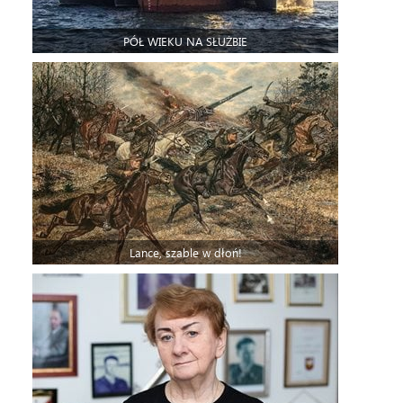
PÓŁ WIEKU NA SŁUŻBIE
Lance, szable w dłoń!