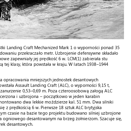
tki Landing Craft Mechanized Mark 1 o wyporności ponad 35
aładowaniu przekraczało metr. Uzbrojenie defensywne składało
owe zapewniały jej prędkość 6 w. LCM(1) zabierała stu
ką tej klasy, która powstała w kraju. W latach 1938–1944
eba opracowania mniejszych jednostek desantowych
wstała Assault Landing Craft (ALC), o wyporności 9,15 t,
a zanurzenie 0,53–0,69 m. Poza czteroosobową załogą ALC
ancerzona i uzbrojona – początkowo w jeden karabin
montowano dwa lekkie moździerze kal. 51 mm. Dwa silniki
ę z prędkością 6 w. Pierwsze 18 sztuk ALC brytyjska
zym czasie na bazie tego projektu budowano silniej uzbrojone
cia ogniowego desantowanym na brzeg żołnierzom. Szacuje się,
rek desantowych.