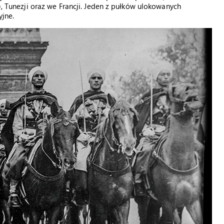
), Tunezji oraz we Francji. Jeden z pułków ulokowanych
yjne.