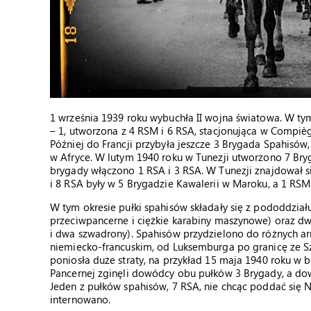
1 września 1939 roku wybuchła II wojna światowa. W ty
– 1, utworzona z 4 RSM i 6 RSA, stacjonująca w Compièg
Później do Francji przybyła jeszcze 3 Brygada Spahisów
w Afryce. W lutym 1940 roku w Tunezji utworzono 7 Bryg
brygady włączono 1 RSA i 3 RSA. W Tunezji znajdował s
i 8 RSA były w 5 Brygadzie Kawalerii w Maroku, a 1 RSM 
W tym okresie pułki spahisów składały się z pododdział
przeciwpancerne i ciężkie karabiny maszynowe) oraz d
i dwa szwadrony). Spahisów przydzielono do różnych arm
niemiecko-francuskim, od Luksemburga po granicę ze S
poniosła duże straty, na przykład 15 maja 1940 roku w 
Pancernej zginęli dowódcy obu pułków 3 Brygady, a dowo
Jeden z pułków spahisów, 7 RSA, nie chcąc poddać się 
internowano.