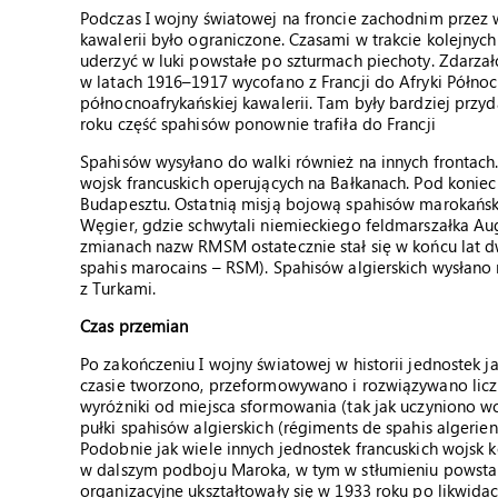
Podczas I wojny światowej na froncie zachodnim przez w
kawalerii było ograniczone. Czasami w trakcie kolejnych
uderzyć w luki powstałe po szturmach piechoty. Zdarzało
w latach 1916–1917 wycofano z Francji do Afryki Półno
północnoafrykańskiej kawalerii. Tam były bardziej prz
roku część spahisów ponownie trafiła do Francji
Spahisów wysyłano do walki również na innych frontac
wojsk francuskich operujących na Bałkanach. Pod koniec
Budapesztu. Ostatnią misją bojową spahisów marokański
Węgier, gdzie schwytali niemieckiego feldmarszałka Au
zmianach nazw RMSM ostatecznie stał się w końcu lat 
spahis marocains – RSM). Spahisów algierskich wysłano 
z Turkami.
Czas przemian
Po zakończeniu I wojny światowej w historii jednostek j
czasie tworzono, przeformowywano i rozwiązywano licz
wyróżniki od miejsca sformowania (tak jak uczyniono wcz
pułki spahisów algierskich (régiments de spahis algeriens
Podobnie jak wiele innych jednostek francuskich wojsk k
w dalszym podboju Maroka, w tym w stłumieniu powstania
organizacyjne ukształtowały się w 1933 roku po likwida