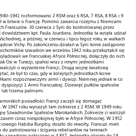
 1940–1941 rozformowano 2 RSM oraz 6 RSA, 7 RSA, 8 RSA i 9
ział w bitwie o Francję. Pomimo zawarcia rozejmu z Niemcami
h Francuzów. 30 czerwca z Syrii do kontrolowanej przez
 dowództwem kpt. Paula Jourdiera. Jednostka ta wzięła udział
chodniej, a później, w czerwcu i lipcu tegoż roku, w walkach
dowi Vichy. Po zakończeniu działań w Syrii konie zastąpiono
chotników szwadron we wrześniu 1942 roku przekształcił się
 wylądowali we Francuskiej Afryce Północnej, dołączyły do nich
jsk Osi w Tunezji, spahisi wraz z innymi jednostkami
j walczyli o wyzwolenie Francji. Drugą wojnę światową
tać, że był to czas, gdy w kolejnych jednostkach konie
ułkami rozpoznawczymi armii i dywizji. Niemniej jednak w co
dyspozycji 1 Armii Francuskiej. Dziewięć pułków spahisów
 lub trzema palmami.
amorskich posiadłości Francji zaczęli się domagać
h. W 1947 roku wyruszyli tam żołnierze z 2 RSM. W 1949 roku
upę Szwadronów Spahisów Marokańskich. Żołnierze ci walczyli
zasem coraz niespokojniej było w Afryce Północnej. W 1952
ciowego Habiba Burgiby, doszło do rewolty. Francuzi mieli
do patrolowania i ścigania rebeliantów na terenach
u szwadrony połączono w 4 RST. Jednostka istniała do 19