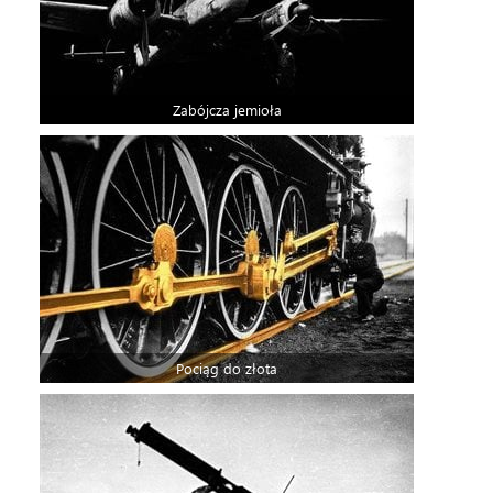
Zabójcza jemioła
Pociąg do złota