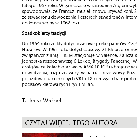
lutego 1957 roku. W tym czasie w sąsiedniej Algierii wy
spowodowała, że Francuzi musieli znowu używać koni. Sf
ze szwadronu dowodzenia i czterech szwadronów interwen
do końca wojny w 1962 roku.
Spadkobiercy tradycji
Do 1964 roku znikły dotychczasowe pułki spahisów. Część
Huzarów. W 1965 roku dotychczasowy 21 RS przeformowa
związanych z linią 1 RSM stacjonuje w Valence. Zalicza s
jednostką rozpoznawczą 6 Lekkiej Brygady Pancernej. 
czołgów na kołach oraz wozy AMX 10RCR uzbrojone w ar
dowodzenia, rozpoznawczy, wsparcia i rezerwowy. Poza 
pojazdów opancerzonych VBL i 18 kołowych transporter
pocisków kierowanych Eryx i Milan.
Tadeusz Wróbel
CZYTAJ WIĘCEJ TEGO AUTORA