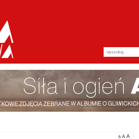
A
A
A