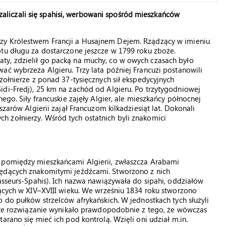
i zaliczali się spahisi, werbowani spośród mieszkańców
zy Królestwem Francji a Husajnem Dejem. Rządzący w imieniu
otu długu za dostarczone jeszcze w 1799 roku zboże.
ty, zdzielił go packą na muchy, co w owych czasach było
ać wybrzeża Algieru. Trzy lata później Francuzi postanowili
żołnierze z ponad 37-tysięcznych sił ekspedycyjnych
idi-Fredj), 25 km na zachód od Algieru. Po trzytygodniowej
ego. Siły francuskie zajęły Algier, ale mieszkańcy północnej
szarów Algierii zajął Francuzom kilkadziesiąt lat. Dokonali
 żołnierzy. Wśród tych ostatnich byli znakomici
e pomiędzy mieszkańcami Algierii, zwłaszcza Arabami
będących znakomitymi jeźdźcami. Stworzono z nich
hasseurs-Spahis). Ich nazwa nawiązywała do sipahi, oddziałów
jących w XIV–XVIII wieku. We wrześniu 1834 roku stworzono
 do pułków strzelców afrykańskich. W jednostkach tych służyli
jęte rozwiązanie wynikało prawdopodobnie z tego, że wówczas
arano się mieć ich pod kontrolą. Wzięli oni udział m.in.