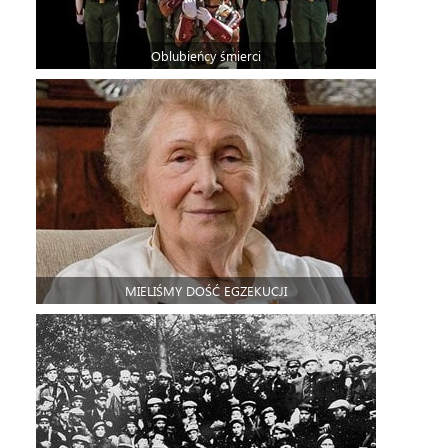
Oblubieńcy śmierci
MIELIŚMY DOŚĆ EGZEKUCJI