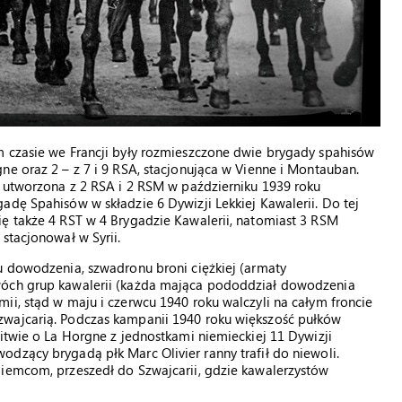
m czasie we Francji były rozmieszczone dwie brygady spahisów
ne oraz 2 – z 7 i 9 RSA, stacjonująca w Vienne i Montauban.
, utworzona z 2 RSA i 2 RSM w październiku 1939 roku
adę Spahisów w składzie 6 Dywizji Lekkiej Kawalerii. Do tej
ię także 4 RST w 4 Brygadzie Kawalerii, natomiast 3 RSM
stacjonował w Syrii.
u dowodzenia, szwadronu broni ciężkiej (armaty
wóch grup kawalerii (każda mająca pododdział dowodzenia
ii, stąd w maju i czerwcu 1940 roku walczyli na całym froncie
zwajcarią. Podczas kampanii 1940 roku większość pułków
bitwie o La Horgne z jednostkami niemieckiej 11 Dywizji
dzący brygadą płk Marc Olivier ranny trafił do niewoli.
Niemcom, przeszedł do Szwajcarii, gdzie kawalerzystów