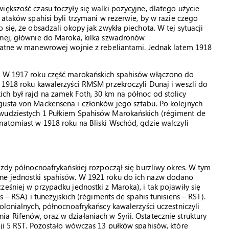
iększość czasu toczyły się walki pozycyjne, dlatego użycie
 ataków spahisi byli trzymani w rezerwie, by w razie czego
 się, że obsadzali okopy jak zwykła piechota. W tej sytuacji
cnej, głównie do Maroka, kilka szwadronów
ydatne w manewrowej wojnie z rebeliantami. Jednak latem 1918
h. W 1917 roku część marokańskich spahisów włączono do
 1918 roku kawalerzyści RMSM przekroczyli Dunaj i weszli do
ch był rajd na zamek Foth, 30 km na północ od stolicy
gusta von Mackensena i członków jego sztabu. Po kolejnych
dwudziestych 1 Pułkiem Spahisów Marokańskich (régiment de
natomiast w 1918 roku na Bliski Wschód, gdzie walczyli
azdy północnoafrykańskiej rozpoczął się burzliwy okres. W tym
ne jednostki spahisów. W 1921 roku do ich nazw dodano
eśniej w przypadku jednostki z Maroka), i tak pojawiły się
 – RSA) i tunezyjskich (régiments de spahis tunisiens – RST).
olonialnych, północnoafrykańscy kawalerzyści uczestniczyli
 Rifenów, oraz w działaniach w Syrii. Ostatecznie struktury
cji 5 RST. Pozostało wówczas 13 pułków spahisów, które