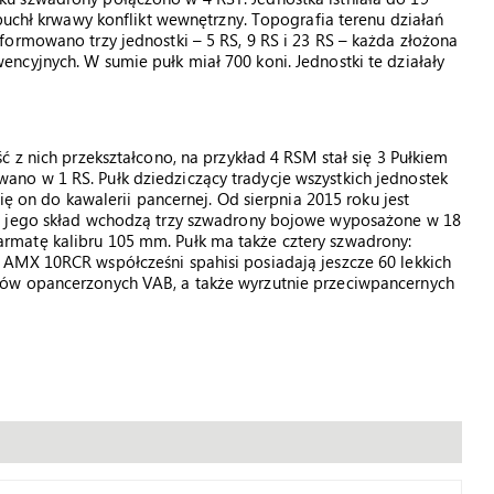
buchł krwawy konflikt wewnętrzny. Topografia terenu działań
ormowano trzy jednostki – 5 RS, 9 RS i 23 RS – każda złożona
cyjnych. W sumie pułk miał 700 koni. Jednostki te działały
 z nich przekształcono, na przykład 4 RSM stał się 3 Pułkiem
no w 1 RS. Pułk dziedziczący tradycje wszystkich jednostek
ię on do kawalerii pancernej. Od sierpnia 2015 roku jest
W jego skład wchodzą trzy szwadrony bojowe wyposażone w 18
matę kalibru 105 mm. Pułk ma także cztery szwadrony:
AMX 10RCR współcześni spahisi posiadają jeszcze 60 lekkich
ów opancerzonych VAB, a także wyrzutnie przeciwpancernych