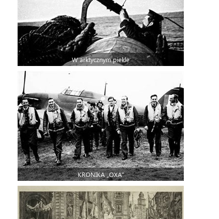
W arktycznym piekle
KRONIKA „OXA”