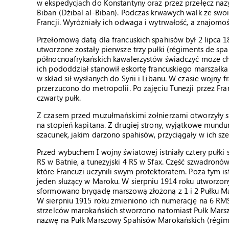
w ekspedycjach do Konstantyny oraz przez przełęcz na
Biban (Dżibal al-Biban). Podczas krwawych walk ze swoi
Francji. Wyróżniały ich odwaga i wytrwałość, a znajom
Przełomową datą dla francuskich spahisów był 2 lipca 
utworzone zostały pierwsze trzy pułki (régiments de spa
północnoafrykańskich kawalerzystów świadczyć może ch
ich pododdział stanowił eskortę francuskiego marszałka
w skład sił wysłanych do Syrii i Libanu. W czasie wojny
przerzucono do metropolii. Po zajęciu Tunezji przez Fra
czwarty pułk.
Z czasem przed muzułmańskimi żołnierzami otworzyły si
na stopień kapitana. Z drugiej strony, wyjątkowe mundu
szacunek, jakim darzono spahisów, przyciągały w ich sze
Przed wybuchem I wojny światowej istniały cztery pułki 
RS w Batnie, a tunezyjski 4 RS w Sfax. Część szwadron
które Francuzi uczynili swym protektoratem. Poza tym i
jeden służący w Maroku. W sierpniu 1914 roku utworzon
sformowano brygadę marszową złożoną z 1 i 2 Pułku M
W sierpniu 1915 roku zmieniono ich numerację na 6 RM
strzelców marokańskich stworzono natomiast Pułk Marsz
nazwę na Pułk Marszowy Spahisów Marokańskich (régim