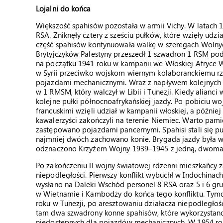
Lojalni do końca
Większość spahisów pozostała w armii Vichy. W latach
RSA. Zniknęły cztery z sześciu pułków, które wzięły ud
część spahisów kontynuowała walkę w szeregach Wolnyc
Brytyjczyków Palestyny przeszedł 1 szwadron 1 RSM pod
na początku 1941 roku w kampanii we Włoskiej Afryce Ws
w Syrii przeciwko wojskom wiernym kolaboranckiemu rzą
pojazdami mechanicznymi. Wraz z napływem kolejnych o
w 1 RMSM, który walczył w Libii i Tunezji. Kiedy alianci
kolejne pułki północnoafrykańskiej jazdy. Po pobiciu wo
francuskimi wzięli udział w kampanii włoskiej, a późnie
kawalerzyści zakończyli na terenie Niemiec. Warto pamię
zastępowano pojazdami pancernymi. Spahisi stali się p
najmniej dwóch zachowano konie. Brygada jazdy była w 
odznaczono Krzyżem Wojny 1939–1945 z jedną, dwoma
Po zakończeniu II wojny światowej rdzenni mieszkańcy z
niepodległości. Pierwszy konflikt wybuchł w Indochinac
wysłano na Daleki Wschód personel 8 RSA oraz 5 i 6 gr
w Wietnamie i Kambodży do końca tego konfliktu. Tymc
roku w Tunezji, po aresztowaniu działacza niepodległoś
tam dwa szwadrony konne spahisów, które wykorzystano 
niedostępnych dla pojazdów mechanicznych. W 1954 rok