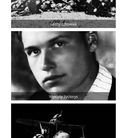
Leśny człowiek
Wyklęty życiorys