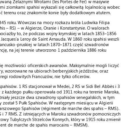
zywaną Żelaznymi Wrotami (les Portes de Fer) w masywie
mi ziomkami spahisi wykazali się całkowitą lojalnością wobec
ość terenu oraz znakomite konie były dodatkowym atutem.
1845 roku. Wówczas na mocy rozkazu króla Ludwika Filipa
his – RS) – w Algierze, Oranie i Konstantynie. O walorach
ociażby to, że podczas wojny krymskiej w latach 1853–1856
 Jacques’a Leroy de Saint Arnauda. W 1860 roku spahisi weszli
 francusko-pruskiej w latach 1870–1871 część szwadronów
ncję, na jej terenie utworzono 1 października 1886 roku
ę możliwości oficerskich awansów. Maksymalnie mogli liczyć
ry, wzorowane na ubiorach berberyjskich jeźdźców, oraz
regi rodowitych Francuzów, nie tylko oficerów.
spahisów. 1 RS stacjonował w Medei, 2 RS w Sidi Bel Abbès i 3
ów z każdego pułku operowała od 1911 roku na terenie Maroka,
stniały jeszcze dwa szwadrony spahisów senegalskich, w tym
y został 5 Pułk Spahisów. W następnym miesiącu w Algierii
arszowego Spahisów (régiment de marche des spahis – RMS).
S i 7 RMS. Z istniejących w Maroku szwadronów pomocniczych
owy Tubylczych Strzelców Konnych, który w 1915 roku zmienił
ent de marche de spahis marocains – RMSM).