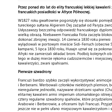
Przez ponad sto lat do elity francuskiej lekkiej kawaleri
francuskich posiadłości w Afryce Północnej.
W1827 roku gwałtownie pogorszyły się stosunki pomięd
tureckiego sułtana Algierem Dej zażądał od Paryża zwr
Usłyszawszy bezczelną odpowiedź francuskiego dyploma
wielką obrazą. Niebawem francuska flota zaczęła blokow
dokonać zbrojnej inwazji. 14 czerwca 1830 roku pierwsi 
wylądowali w portowym mieście Sidi-Ferruch (obecnie S
kampanii, 5 lipca 1830 roku, Husajn uznał się za pokonan
Afryki nie zamierzali składać broni. Podbój kolejnych ob
tego w dużej mierze rękoma cudzoziemców i miejscowych
kawalerzyści, zwani spahisami.
Pierwsze szwadrony
Francuzi bardzo szybko zaczęli wykorzystywać animozj
i Berberami. Werbowali członków niektórych plemion, 
nieregularne jednostki, nazywane strzelcami spahisi (C
elitarnej kawalerii armii imperium otomańskiego istnie
cztery regularne szwadrony spahisów, które przydzielono
Arabowie i Berberowie, a oficerami byli Francuzi. Przy
jeszcze nie w pełni ufano miejscowym kawalerzystom i st