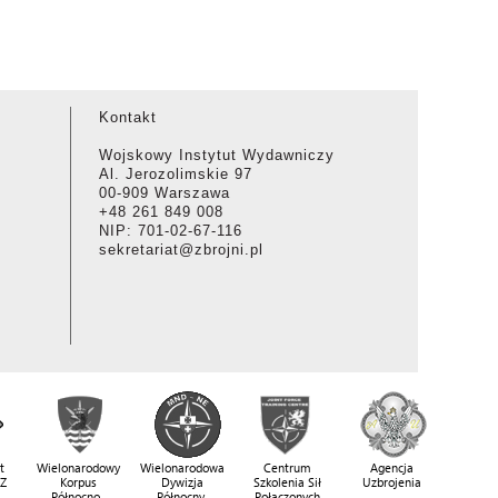
Kontakt
Wojskowy Instytut Wydawniczy
Al. Jerozolimskie 97
00-909 Warszawa
+48 261 849 008
NIP: 701-02-67-116
sekretariat@zbrojni.pl
t
Wielonarodowy
Wielonarodowa
Centrum
Agencja
SZ
Korpus
Dywizja
Szkolenia Sił
Uzbrojenia
Północno-
Północny-
Połączonych