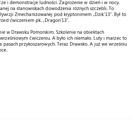
cze i demonstracje ludności. Zagrożenie w dzień i w nocy.
anej na stanowiskach dowodzenia różnych szczebli. To
ywizji Zmechanizowanej pod kryptonimem „Dzik’13”. Był to
rzed ćwiczeniem pk. „Dragon’13”.
onie w Drawsku Pomorskim. Szkolenie na obiektach
rześniowym ćwiczeniu. A było ich niemało. Luty i marzec to
na pasach przykoszarowych. Teraz Drawsko. A już we wrześniu
pce.