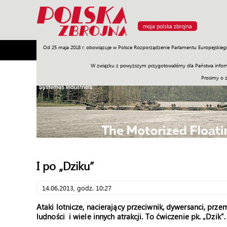
moja polska zbrojna
Od 25 maja 2018 r. obowiązuje w Polsce Rozporządzenie Parlamentu Europejskieg
Armia
Poligon
Sprzęt
Misje
Polityka
Prawo
W związku z powyższym przygotowaliśmy dla Państwa inform
Prosimy o 
I po „Dziku”
14.06.2013, godz. 10:27
Ataki lotnicze, nacierający przeciwnik, dywersanci, pr
ludności i wiele innych atrakcji. To ćwiczenie pk. „Dzik”.