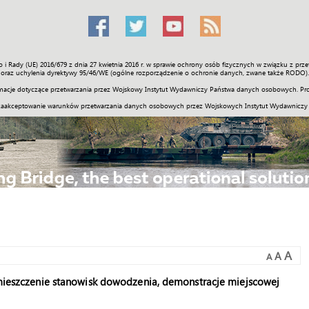
o i Rady (UE) 2016/679 z dnia 27 kwietnia 2016 r. w sprawie ochrony osób fizycznych w związku z 
Świat
Społeczność
Sport
Historia
Galerie
Wideo
ENGLI
oraz uchylenia dyrektywy 95/46/WE (ogólne rozporządzenie o ochronie danych, zwane także RODO).
acje dotyczące przetwarzania przez Wojskowy Instytut Wydawniczy Państwa danych osobowych. Pro
zaakceptowanie warunków przetwarzania danych osobowych przez Wojskowych Instytut Wydawniczy
A
A
A
zemieszczenie stanowisk dowodzenia, demonstracje miejscowej