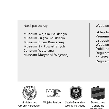
Nasi partnerzy
Wydawn
Sklep I
Muzeum Wojska Polskiego
Prenume
Muzeum Oręża Polskiego
czasop
Muzeum Broni Pancernej
Wydawni
Muzeum Sił Powietrznych
Publika
Centrum Weterana
Regulam
Muzeum Marynarki Wojennej
do WIW
Regula
Ministerstwo
Wojsko Polskie
Sztab Generalny
Dowództwo
Obrony Narodowej
Wojska Polskiego
Generalne
Rodzajów Sił