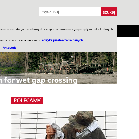
przetwarzaniem danych osobowych i w sprawie swobodnego przepływu takich danych
SH
SKLEP
Jednodniówki
Praca w WIW
simy o zapoznanie się z nimi:
Polityka przetwarzania danych
.
 –
Akceptuję
POLECAMY