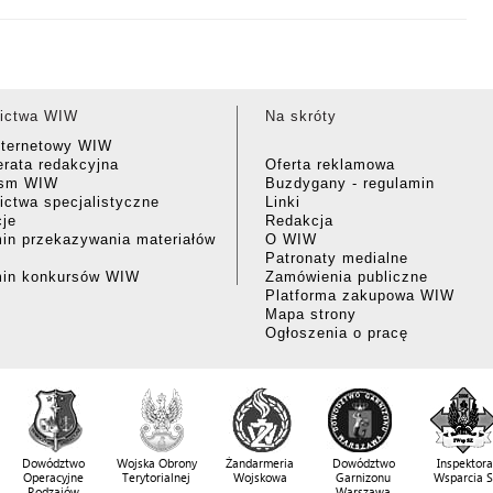
ictwa WIW
Na skróty
nternetowy WIW
rata redakcyjna
Oferta reklamowa
ism WIW
Buzdygany - regulamin
ctwa specjalistyczne
Linki
cje
Redakcja
in przekazywania materiałów
O WIW
Patronaty medialne
min konkursów WIW
Zamówienia publiczne
Platforma zakupowa WIW
Mapa strony
Ogłoszenia o pracę
Dowództwo
Wojska Obrony
Żandarmeria
Dowództwo
Inspektora
Operacyjne
Terytorialnej
Wojskowa
Garnizonu
Wsparcia 
Rodzajów
Warszawa