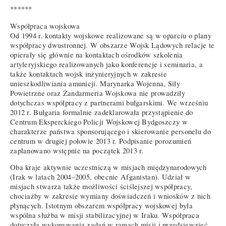
******
Współpraca wojskowa
Od 1994 r. kontakty wojskowe realizowane są w oparciu o plany
współpracy dwustronnej. W obszarze Wojsk Lądowych relacje te
opierały się głównie na kontaktach ośrodków szkolenia
artyleryjskiego realizowanych jako konferencje i seminaria, a
także kontaktach wojsk inżynieryjnych w zakresie
unieszkodliwiania amunicji. Marynarka Wojenna, Siły
Powietrzne oraz Żandarmeria Wojskowa nie prowadziły
dotychczas współpracy z partnerami bułgarskimi. We wrześniu
2012 r. Bułgaria formalnie zadeklarowała przystąpienie do
Centrum Eksperckiego Policji Wojskowej Bydgoszczy w
charakterze państwa sponsorującego i skierowanie personelu do
centrum w drugiej połowie 2013 r. Podpisanie porozumień
zaplanowano wstępnie na początek 2013 r.
Oba kraje aktywnie uczestniczą w misjach międzynarodowych
(Irak w latach 2004–2005, obecnie Afganistan). Udział w
misjach stwarza także możliwości ściślejszej współpracy,
chociażby w zakresie wymiany doświadczeń i wniosków z nich
płynących. Istotnym obszarem współpracy wojskowej była
wspólna służba w misji stabilizacyjnej w Iraku. Współpraca
dotyczyła wykonywania zadań w ramach misji i przedsięwzięć