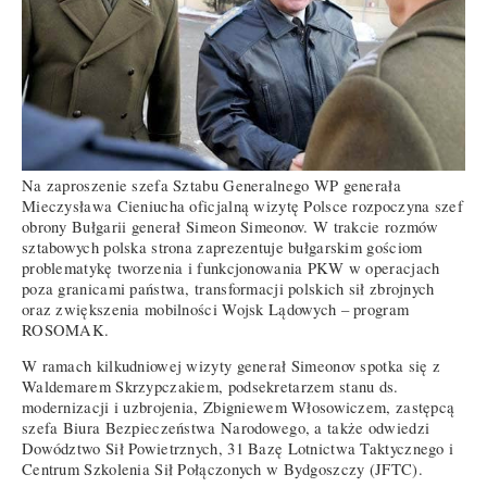
Na zaproszenie szefa Sztabu Generalnego WP generała
Mieczysława Cieniucha oficjalną wizytę Polsce rozpoczyna szef
obrony Bułgarii generał Simeon Simeonov. W trakcie rozmów
sztabowych polska strona zaprezentuje bułgarskim gościom
problematykę tworzenia i funkcjonowania PKW w operacjach
poza granicami państwa, transformacji polskich sił zbrojnych
oraz zwiększenia mobilności Wojsk Lądowych – program
ROSOMAK.
W ramach kilkudniowej wizyty generał Simeonov spotka się z
Waldemarem Skrzypczakiem, podsekretarzem stanu ds.
modernizacji i uzbrojenia, Zbigniewem Włosowiczem, zastępcą
szefa Biura Bezpieczeństwa Narodowego, a także odwiedzi
Dowództwo Sił Powietrznych, 31 Bazę Lotnictwa Taktycznego i
Centrum Szkolenia Sił Połączonych w Bydgoszczy (JFTC).