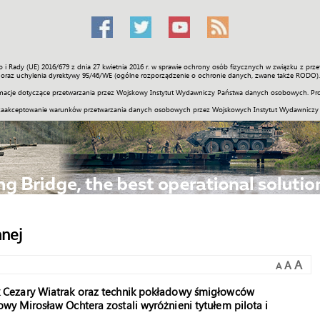
o i Rady (UE) 2016/679 z dnia 27 kwietnia 2016 r. w sprawie ochrony osób fizycznych w związku z 
Świat
Społeczność
Sport
Historia
Galerie
Wideo
ENGLI
oraz uchylenia dyrektywy 95/46/WE (ogólne rozporządzenie o ochronie danych, zwane także RODO).
acje dotyczące przetwarzania przez Wojskowy Instytut Wydawniczy Państwa danych osobowych. Pro
zaakceptowanie warunków przetwarzania danych osobowych przez Wojskowych Instytut Wydawniczy
nnej
A
A
A
 Cezary Wiatrak oraz technik pokładowy śmigłowców
 Mirosław Ochtera zostali wyróżnieni tytułem pilota i