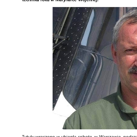
Tytuły wręczono w ubiegłą sobotę, w Warszawie, podcza