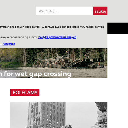
przetwarzaniem danych osobowych i w sprawie swobodnego przepływu takich danych
SH
SKLEP
Jednodniówki
Praca w WIW
simy o zapoznanie się z nimi:
Polityka przetwarzania danych
.
 –
Akceptuję
POLECAMY