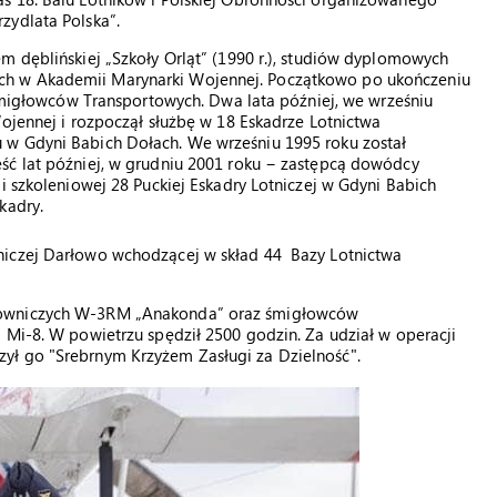
zydlata Polska”.
m dęblińskiej „Szkoły Orląt” (1990 r.), studiów dyplomowych
ch w Akademii Marynarki Wojennej. Początkowo po ukończeniu
u Śmigłowców Transportowych. Dwa lata później, we wrześniu
Wojennej i rozpoczął służbę w 18 Eskadrze Lotnictwa
 w Gdyni Babich Dołach. We wrześniu 1995 roku został
ść lat później, w grudniu 2001 roku − zastępcą dowódcy
i szkoleniowej 28 Puckiej Eskadry Lotniczej w Gdyni Babich
kadry.
niczej Darłowo wchodzącej w skład 44 Bazy Lotnictwa
towniczych W-3RM „Anakonda” oraz śmigłowców
 Mi-8. W powietrzu spędził 2500 godzin. Za udział w operacji
ył go "Srebrnym Krzyżem Zasługi za Dzielność".