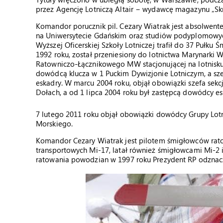
przez Agencję Lotniczą Altair − wydawcę magazynu „Skr
Komandor porucznik pil. Cezary Wiatrak jest absolwente
na Uniwersytecie Gdańskim oraz studiów podyplomowy
Wyższej Oficerskiej Szkoły Lotniczej trafił do 37 Pułk
1992 roku, został przeniesiony do lotnictwa Marynarki 
Ratowniczo-Łącznikowego MW stacjonującej na lotnisku
dowódcą klucza w 1 Puckim Dywizjonie Lotniczym, a sze
eskadry. W marcu 2004 roku, objął obowiązki szefa sekcj
Dołach, a od 1 lipca 2004 roku był zastępcą dowódcy es
7 lutego 2011 roku objął obowiązki dowódcy Grupy Lot
Morskiego.
Komandor Cezary Wiatrak jest pilotem śmigłowców ra
transportowych Mi-17, latał również śmigłowcami Mi-2 i
ratowania powodzian w 1997 roku Prezydent RP odznacz