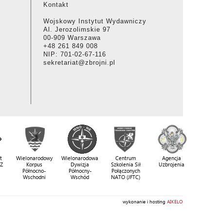
Kontakt
Wojskowy Instytut Wydawniczy
Al. Jerozolimskie 97
00-909 Warszawa
+48 261 849 008
NIP: 701-02-67-116
sekretariat@zbrojni.pl
t
Wielonarodowy
Wielonarodowa
Centrum
Agencja
SZ
Korpus
Dywizja
Szkolenia Sił
Uzbrojenia
Północno-
Północny-
Połączonych
Wschodni
Wschód
NATO (JFTC)
wykonanie i hosting
AIKELO