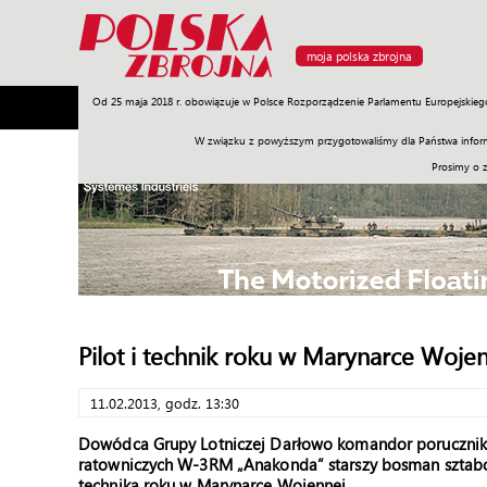
moja polska zbrojna
Od 25 maja 2018 r. obowiązuje w Polsce Rozporządzenie Parlamentu Europejskieg
Armia
Poligon
Sprzęt
Misje
Polityka
Prawo
W związku z powyższym przygotowaliśmy dla Państwa inform
Prosimy o 
Pilot i technik roku w Marynarce Woje
11.02.2013, godz. 13:30
Dowódca Grupy Lotniczej Darłowo komandor porucznik
ratowniczych W-3RM „Anakonda” starszy bosman sztabowy
technika roku w Marynarce Wojennej.