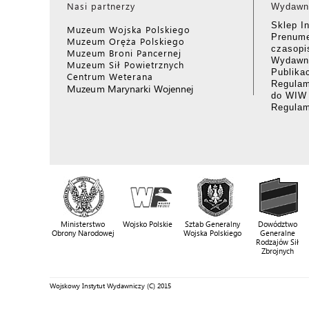
Nasi partnerzy
Wydawn
Sklep I
Muzeum Wojska Polskiego
Prenume
Muzeum Oręża Polskiego
czasop
Muzeum Broni Pancernej
Wydawni
Muzeum Sił Powietrznych
Publika
Centrum Weterana
Regulam
Muzeum Marynarki Wojennej
do WIW
Regula
Ministerstwo
Wojsko Polskie
Sztab Generalny
Dowództwo
Obrony Narodowej
Wojska Polskiego
Generalne
Rodzajów Sił
Zbrojnych
Wojskowy Instytut Wydawniczy (C) 2015