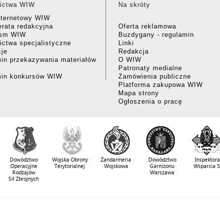
ictwa WIW
Na skróty
nternetowy WIW
rata redakcyjna
Oferta reklamowa
ism WIW
Buzdygany - regulamin
ctwa specjalistyczne
Linki
cje
Redakcja
in przekazywania materiałów
O WIW
Patronaty medialne
min konkursów WIW
Zamówienia publiczne
Platforma zakupowa WIW
Mapa strony
Ogłoszenia o pracę
Dowództwo
Wojska Obrony
Żandarmeria
Dowództwo
Inspektora
Operacyjne
Terytorialnej
Wojskowa
Garnizonu
Wsparcia 
Rodzajów
Warszawa
Sił Zbrojnych