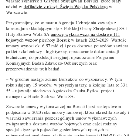
właśnie żołnierze z Giżycka obsługiwali Borsuki, które brały
udział w
defiladzie z okazji Święta Wojska Polskiego
w
Warszawie.
Przypomnijmy, że w marcu Agencja Uzbrojenia zawarła z
konsorcjum składającym się z Polskiej Grupy Zbrojeniowej SA i
Huty Stalowa Wola SA
umowę wykonawczą na dostawę 111
bojowych wozów piechoty Borsuk
w latach 2025–2029. Wartość
umowy wynosi ok. 6,57 mld zł i poza dostawą pojazdów zawiera
pakiet szkoleniowy i logistyczny, opracowanie dokumentacji
technicznej do produkcji seryjnej, opracowanie Programu
Komisyjnych Badań Zdawczo-Odbiorczych oraz
przeprowadzenie tych badań.
– W grudniu nastąpi zdanie Borsuków do wykonawcy. W tym
roku zdajemy 15 wozów, w przyszłym trzy, a kolejne lata to 33 i
55 – ujawniła niedawno Agnieszka Czuba-Pytlos, project
manager w Hucie Stalowa Wola SA.
Zawarcie umowy wykonawczej na Borsuki jest następstwem
podpisania w 2023 roku umowy ramowej, która określiła zasady i
warunki zawierania poszczególnych umów wykonawczych
związanych z dostawą wozów bojowych oraz całej rodziny
specjalistycznych pojazdów gąsienicowych opartych na
uniwersalnej modułowej platformie gąsienicowej (UMPG) dla Sił