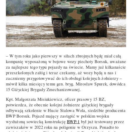
– W tym roku jako pierwszy w siłach zbrojnych będę miał całą
kompanię wyposażoną w bojowe wozy piechoty Borsuk, uważane
za najlepsze tego typu pojazdy na świecie. Mamy już kilkanaście
przeszkolonych załóg i teraz czekamy, aż wozy będą u nas i
zaczniemy przygotowywać do ich obsługi kolejnych żołnierzy –
mówił kilka miesięcy temu gen. bryg. Mirosław Spurek, dowódca
15 Giżyckiej Brygady Zmechanizowanej.
Kpt. Małgorzata Misiukiewicz, oficer prasowy 15 BZ,
potwierdza, że obecnie kolejni żołnierze giżyckiej brygady
odbywają szkolenie w Hucie Stalowa Wola, siedzibie producenta
BWP Borsuk. Pojazd mający zastąpić w polskim wojsku
wysłużoną sowiecką konstrukcję
BWP-1
był już testowany przez
zawiszaków w 2022 roku na poligonie w Orzyszu. Ponadto to