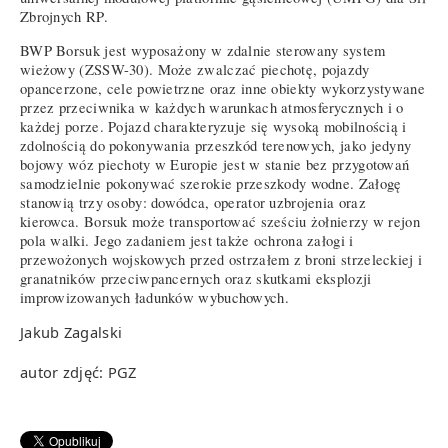
Zbrojnych RP.
BWP Borsuk jest wyposażony w zdalnie sterowany system
wieżowy (ZSSW-30). Może zwalczać piechotę, pojazdy
opancerzone, cele powietrzne oraz inne obiekty wykorzystywane
przez przeciwnika w każdych warunkach atmosferycznych i o
każdej porze. Pojazd charakteryzuje się wysoką mobilnością i
zdolnością do pokonywania przeszkód terenowych, jako jedyny
bojowy wóz piechoty w Europie jest w stanie bez przygotowań
samodzielnie pokonywać szerokie przeszkody wodne. Załogę
stanowią trzy osoby: dowódca, operator uzbrojenia oraz
kierowca. Borsuk może transportować sześciu żołnierzy w rejon
pola walki. Jego zadaniem jest także ochrona załogi i
przewożonych wojskowych przed ostrzałem z broni strzeleckiej i
granatników przeciwpancernych oraz skutkami eksplozji
improwizowanych ładunków wybuchowych.
Jakub Zagalski
autor zdjęć: PGZ