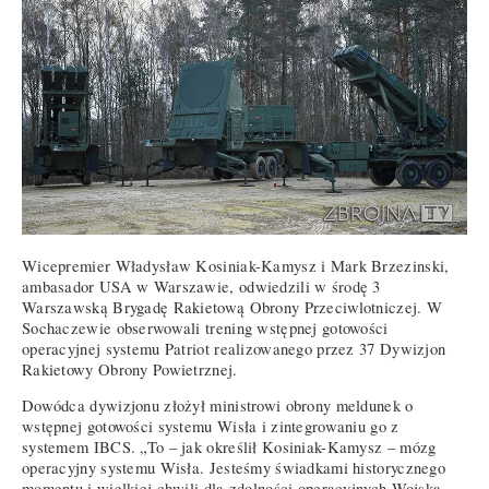
Wicepremier Władysław Kosiniak-Kamysz i Mark Brzezinski,
ambasador USA w Warszawie, odwiedzili w środę 3
Warszawską Brygadę Rakietową Obrony Przeciwlotniczej. W
Sochaczewie obserwowali trening wstępnej gotowości
operacyjnej systemu Patriot realizowanego przez 37 Dywizjon
Rakietowy Obrony Powietrznej.
Dowódca dywizjonu złożył ministrowi obrony meldunek o
wstępnej gotowości systemu Wisła i zintegrowaniu go z
systemem IBCS. „To – jak określił Kosiniak-Kamysz – mózg
operacyjny systemu Wisła. Jesteśmy świadkami historycznego
momentu i wielkiej chwili dla zdolności operacyjnych Wojska