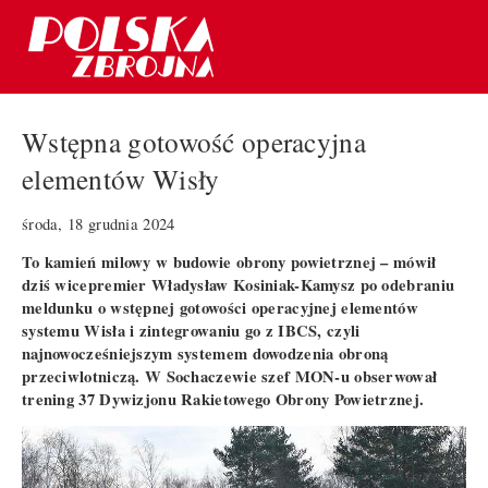
Wstępna gotowość operacyjna
elementów Wisły
środa, 18 grudnia 2024
To kamień milowy w budowie obrony powietrznej – mówił
dziś wicepremier Władysław Kosiniak-Kamysz po odebraniu
meldunku o wstępnej gotowości operacyjnej elementów
systemu Wisła i zintegrowaniu go z IBCS, czyli
najnowocześniejszym systemem dowodzenia obroną
przeciwlotniczą. W Sochaczewie szef MON-u obserwował
trening 37 Dywizjonu Rakietowego Obrony Powietrznej.