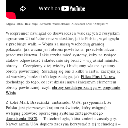
Zdjęcia: MON. Realizacja: Bernadeta Waszkielewicz, Aleksander Kruk / ZbrojnaTV
Wicepremier nawiązał do doświadczeń walczących z rosyjskim
agresorem Ukraińców oraz wniosków, jakie Polska, wyciągnęła
z przebiegu walk. – Wojna za naszą wschodnią granicą
pokazała, jak ważna jest obrona powietrzna, przeciwlotnicza i
przeciwrakietowa. Jakie trzeba mieć systemy, żeby na tysiące
ataków odpowiadać i skutecznie się bronić – wyjaśniał minister
obrony. – Czerpiemy z tej wiedzy i budujemy własne systemy
obrony powietrznej. Składają się one z kilku warstw, zaczynając
od warstwy bardzo krótkiego zasięgu, jak
Pilica Plus i Narew
,
dochodząc do tego, co jest dzisiaj najważniejszym elementem
obrony powietrznej, czyli
obrony średniego zasięgu w programie
Wisła
.
Z kolei Mark Brzezinski, ambasador USA, przypomniał, że
Polska jest pierwszym krajem na świecie, który osiągnął
wstępną gotowość operacyjną
systemu zintegrowanego
dowodzenia IBCS
. – To technologia, która zmienia zasady gry.
Nawet armia USA dopiero zaczyna korzystać z tej technologii –