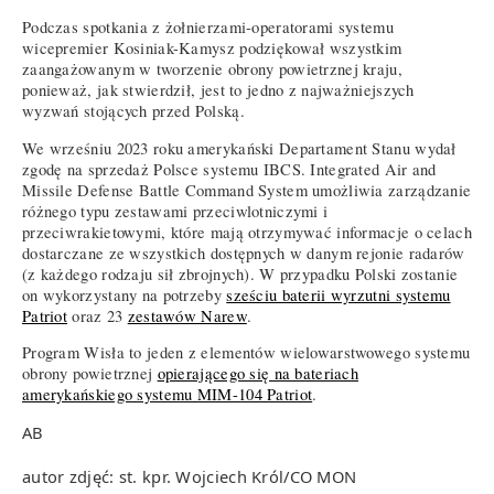
Podczas spotkania z żołnierzami-operatorami systemu
wicepremier Kosiniak-Kamysz podziękował wszystkim
zaangażowanym w tworzenie obrony powietrznej kraju,
ponieważ, jak stwierdził, jest to jedno z najważniejszych
wyzwań stojących przed Polską.
We wrześniu 2023 roku amerykański Departament Stanu wydał
zgodę na sprzedaż Polsce systemu IBCS. Integrated Air and
Missile Defense Battle Command System umożliwia zarządzanie
różnego typu zestawami przeciwlotniczymi i
przeciwrakietowymi, które mają otrzymywać informacje o celach
dostarczane ze wszystkich dostępnych w danym rejonie radarów
(z każdego rodzaju sił zbrojnych). W przypadku Polski zostanie
on wykorzystany na potrzeby
sześciu baterii wyrzutni systemu
Patriot
oraz 23
zestawów Narew
.
Program Wisła to jeden z elementów wielowarstwowego systemu
obrony powietrznej
opierającego się na bateriach
amerykańskiego systemu MIM-104 Patriot
.
AB
autor zdjęć: st. kpr. Wojciech Król/CO MON