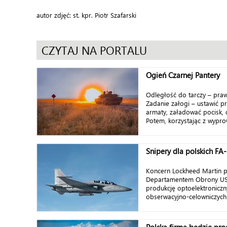
autor zdjęć: st. kpr. Piotr Szafarski
CZYTAJ NA PORTALU
Ogień Czarnej Pantery
Odległość do tarczy – pra
Zadanie załogi – ustawić p
armaty, załadować pocisk, 
Potem, korzystając z wypr
Snipery dla polskich FA
Koncern Lockheed Martin p
Departamentem Obrony USA
produkcję optoelektronicz
obserwacyjno-celowniczych