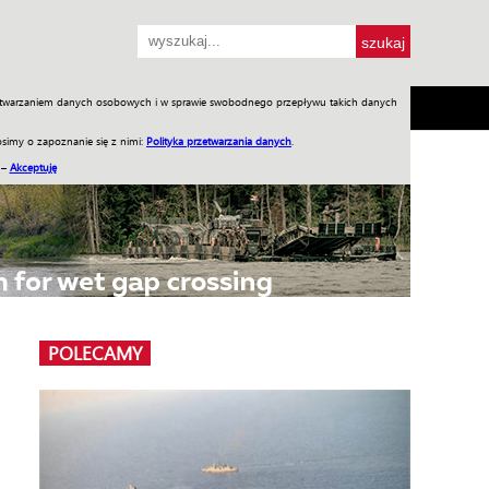
przetwarzaniem danych osobowych i w sprawie swobodnego przepływu takich danych
SH
SKLEP
Jednodniówki
Praca w WIW
simy o zapoznanie się z nimi:
Polityka przetwarzania danych
.
 –
Akceptuję
POLECAMY