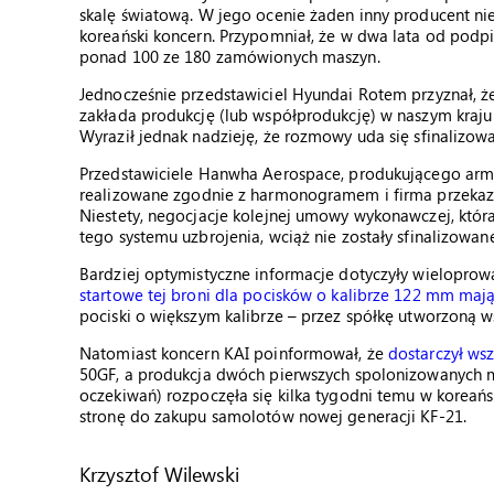
skalę światową. W jego ocenie żaden inny producent n
koreański koncern. Przypomniał, że w dwa lata od podpi
ponad 100 ze 180 zamówionych maszyn.
Jednocześnie przedstawiciel Hyundai Rotem przyznał, ż
zakłada produkcję (lub współprodukcję) w naszym kraju 
Wyraził jednak nadzieję, że rozmowy uda się sfinalizow
Przedstawiciele Hanwha Aerospace, produkującego arma
realizowane zgodnie z harmonogramem i firma przekazał
Niestety, negocjacje kolejnej umowy wykonawczej, kt
tego systemu uzbrojenia, wciąż nie zostały sfinalizowane
Bardziej optymistyczne informacje dotyczyły wielopr
startowe tej broni dla pocisków o kalibrze 122 mm ma
pociski o większym kalibrze – przez spółkę utworzoną 
Natomiast koncern KAI poinformował, że
dostarczył ws
50GF, a produkcja dwóch pierwszych spolonizowanych m
oczekiwań) rozpoczęła się kilka tygodni temu w koreańs
stronę do zakupu samolotów nowej generacji KF-21.
Krzysztof Wilewski