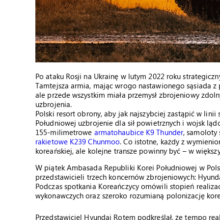
Po ataku Rosji na Ukrainę w lutym 2022 roku strategicz
Tamtejsza armia, mając wrogo nastawionego sąsiada z 
ale przede wszystkim miała przemysł zbrojeniowy zdol
uzbrojenia.
Polski resort obrony, aby jak najszybciej zastąpić w lin
Południowej uzbrojenie dla sił powietrznych i wojsk l
155-milimetrowe
armatohaubice K9 Thunder
, samoloty
rakietowe K239 Chunmoo
. Co istotne, każdy z wymien
koreańskiej, ale kolejne transze powinny być – w więks
W piątek Ambasada Republiki Korei Południowej w Pols
przedstawicieli trzech koncernów zbrojeniowych: Hyun
Podczas spotkania Koreańczycy omówili stopień realiz
wykonawczych oraz szeroko rozumianą polonizację kore
Przedstawiciel Hyundai Rotem podkreślał, że tempo re