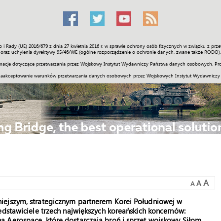
o i Rady (UE) 2016/679 z dnia 27 kwietnia 2016 r. w sprawie ochrony osób fizycznych w związku z 
Świat
Społeczność
Sport
Historia
Galerie
Wideo
ENGLI
oraz uchylenia dyrektywy 95/46/WE (ogólne rozporządzenie o ochronie danych, zwane także RODO).
acje dotyczące przetwarzania przez Wojskowy Instytut Wydawniczy Państwa danych osobowych. Pro
zaakceptowanie warunków przetwarzania danych osobowych przez Wojskowych Instytut Wydawniczy
A
A
A
iejszym, strategicznym partnerem Korei Południowej w
edstawiciele trzech największych koreańskich koncernów:
 Aerospace, które dostarczają broń i sprzęt wojskowy Siłom