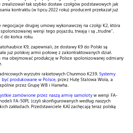
ie zrealizował tak szybko dostaw czołgów podstawowych jak
sania kontraktu (w lipcu 2022 roku) producent przekazał już
e negocjacje drugiej umowy wykonawczej na czołgi K2, która
spolonizowanej wersji tego pojazdu, trwają i są „trudne”.
ać do końca roku.
tohaubice K9, zapewniali, że dostawy K9 do Polski są
a już polskiej armii połowę z zakontraktowanych dział.
óra ma obejmować produkcję w Polsce spolonizowanej odmiany
.
owadnicowych wyrzutni rakietowych Chunmoo K239.
Systemy
ją być produkowane w Polsce
, przez Hutę Stalowa Wola, a
wspólnie przez Grupę WB i Hanwha.
zystkie zamówione przez naszą armię samoloty
w wersji FA-
odeli FA-50PL (czyli skonfigurowanych według naszych
kich zakładach. Przedstawiciele KAI zachęcają teraz polską