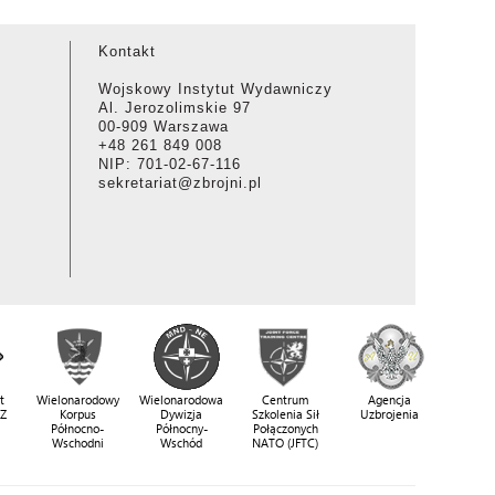
Kontakt
Wojskowy Instytut Wydawniczy
Al. Jerozolimskie 97
00-909 Warszawa
+48 261 849 008
NIP: 701-02-67-116
sekretariat@zbrojni.pl
t
Wielonarodowy
Wielonarodowa
Centrum
Agencja
SZ
Korpus
Dywizja
Szkolenia Sił
Uzbrojenia
Północno-
Północny-
Połączonych
Wschodni
Wschód
NATO (JFTC)