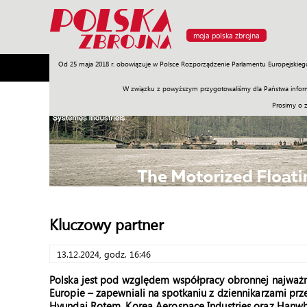
moja polska zbrojna
Od 25 maja 2018 r. obowiązuje w Polsce Rozporządzenie Parlamentu Europejskieg
Armia
Poligon
Sprzęt
Misje
Polityka
Prawo
W związku z powyższym przygotowaliśmy dla Państwa inform
Prosimy o 
Kluczowy partner
13.12.2024, godz. 16:46
Polska jest pod względem współpracy obronnej najważn
Europie – zapewniali na spotkaniu z dziennikarzami prz
Hyundai Rotem, Korea Aerospace Industries oraz Hanwha