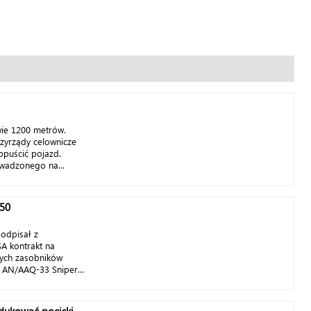
wie 1200 metrów.
rzyrządy celownicze
opuścić pojazd.
owadzonego na...
-50
odpisał z
 kontrakt na
nych zasobników
 AN/AAQ-33 Sniper...