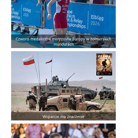
Czworo medalistów mistrzostw Europy w żołnierskich
mundurach
Wsparcie ma znaczenie