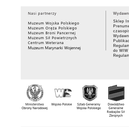
Nasi partnerzy
Wydawn
Sklep I
Muzeum Wojska Polskiego
Prenume
Muzeum Oręża Polskiego
czasop
Muzeum Broni Pancernej
Wydawni
Muzeum Sił Powietrznych
Publika
Centrum Weterana
Regulam
Muzeum Marynarki Wojennej
do WIW
Regula
Ministerstwo
Wojsko Polskie
Sztab Generalny
Dowództwo
Obrony Narodowej
Wojska Polskiego
Generalne
Rodzajów Sił
Zbrojnych