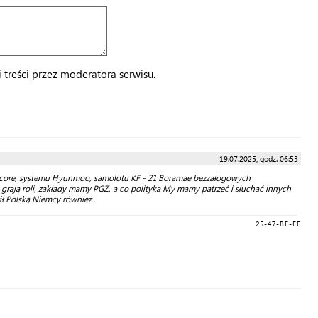
treści przez moderatora serwisu.
19.07.2025, godz. 06:53
Hycore, systemu Hyunmoo, samolotu KF - 21 Boramae bezzałogowych
grają roli, zakłady mamy PGZ, a co polityka My mamy patrzeć i słuchać innych
ił Polską Niemcy również .
25-47-BF-EE