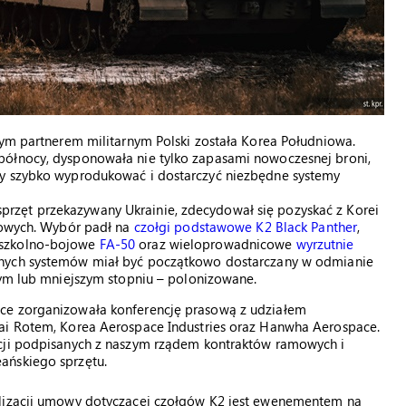
nym partnerem militarnym Polski została Korea Południowa.
północy, dysponowała nie tylko zapasami nowoczesnej broni,
ny szybko wyprodukować i dostarczyć niezbędne systemy
ii sprzęt przekazywany Ukrainie, zdecydował się pozyskać z Korei
ądowych. Wybór padł na
czołgi podstawowe K2 Black Panther
,
 szkolno-bojowe
FA-50
oraz wieloprowadnicowe
wyrzutnie
ionych systemów miał być początkowo dostarczany w odmianie
zym lub mniejszym stopniu – polonizowane.
ce zorganizowała konferencję prasową z udziałem
dai Rotem, Korea Aerospace Industries oraz Hanwha Aerospace.
acji podpisanych z naszym rządem kontraktów ramowych i
ańskiego sprzętu.
alizacji umowy dotyczącej czołgów K2 jest ewenementem na