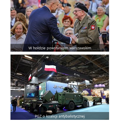
W hołdzie powstańcom warszawskim
PGZ o koalicji antybalistycznej