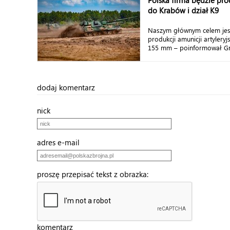
Polska firma będzie pr
do Krabów i dział K9
Naszym głównym celem jes
produkcji amunicji artyleryj
155 mm – poinformował Grze
dodaj komentarz
nick
adres e-mail
proszę przepisać tekst z obrazka:
komentarz