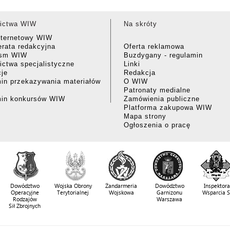
ictwa WIW
Na skróty
nternetowy WIW
rata redakcyjna
Oferta reklamowa
ism WIW
Buzdygany - regulamin
ctwa specjalistyczne
Linki
cje
Redakcja
in przekazywania materiałów
O WIW
Patronaty medialne
min konkursów WIW
Zamówienia publiczne
Platforma zakupowa WIW
Mapa strony
Ogłoszenia o pracę
Dowództwo
Wojska Obrony
Żandarmeria
Dowództwo
Inspektora
Operacyjne
Terytorialnej
Wojskowa
Garnizonu
Wsparcia 
Rodzajów
Warszawa
Sił Zbrojnych