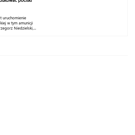
odukować pociski
t uruchomienie
skiej w tym amunicji
gorz Niedzielski,...