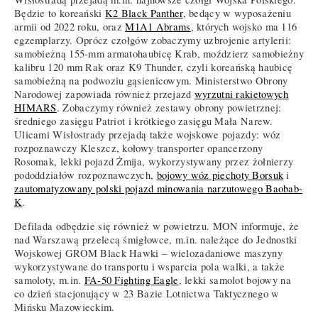
Będzie to koreański
K2 Black Panther
, bedący w wyposażeniu
armii od 2022 roku, oraz
M1A1 Abrams
, których wojsko ma 116
egzemplarzy. Oprócz czołgów zobaczymy uzbrojenie artylerii:
samobieżną 155-mm armatohaubicę Krab, moździerz samobieżny
kalibru 120 mm Rak oraz K9 Thunder, czyli koreańską haubicę
samobieżną na podwoziu gąsienicowym. Ministerstwo Obrony
Narodowej zapowiada również przejazd
wyrzutni rakietowych
HIMARS
. Zobaczymy również zestawy obrony powietrznej:
średniego zasięgu Patriot i krótkiego zasięgu Mała Narew.
Ulicami Wisłostrady przejadą także wojskowe pojazdy: wóz
rozpoznawczy Kleszcz, kołowy transporter opancerzony
Rosomak, lekki pojazd Żmija, wykorzystywany przez żołnierzy
pododdziałów rozpoznawczych,
bojowy wóz piechoty Borsuk
i
zautomatyzowany polski pojazd minowania narzutowego Baobab-
K
.
Defilada odbędzie się również w powietrzu. MON informuje, że
nad Warszawą przelecą śmigłowce, m.in. należące do Jednostki
Wojskowej GROM Black Hawki – wielozadaniowe maszyny
wykorzystywane do transportu i wsparcia pola walki, a także
samoloty, m.in.
FA-50 Fighting Eagle
, lekki samolot bojowy na
co dzień stacjonujący w 23 Bazie Lotnictwa Taktycznego w
Mińsku Mazowieckim.