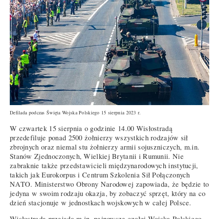
Defilada podczas Święta Wojska Polskiego 15 sierpnia 2023 r.
W czwartek 15 sierpnia o godzinie 14.00 Wisłostradą
przedefiluje ponad 2500 żołnierzy wszystkich rodzajów sił
zbrojnych oraz niemal stu żołnierzy armii sojuszniczych, m.in.
Stanów Zjednoczonych, Wielkiej Brytanii i Rumunii. Nie
zabraknie także przedstawicieli międzynarodowych instytucji,
takich jak Eurokorpus i Centrum Szkolenia Sił Połączonych
NATO. Ministerstwo Obrony Narodowej zapowiada, że będzie to
jedyna w swoim rodzaju okazja, by zobaczyć sprzęt, który na co
dzień stacjonuje w jednostkach wojskowych w całej Polsce.
Wisłostradą przejadą m.in. najnowsze czołgi Wojska Polskiego.