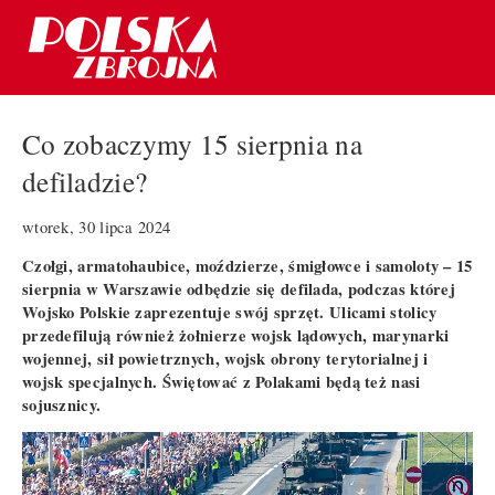
Co zobaczymy 15 sierpnia na
defiladzie?
wtorek, 30 lipca 2024
Czołgi, armatohaubice, moździerze, śmigłowce i samoloty – 15
sierpnia w Warszawie odbędzie się defilada, podczas której
Wojsko Polskie zaprezentuje swój sprzęt. Ulicami stolicy
przedefilują również żołnierze wojsk lądowych, marynarki
wojennej, sił powietrznych, wojsk obrony terytorialnej i
wojsk specjalnych. Świętować z Polakami będą też nasi
sojusznicy.