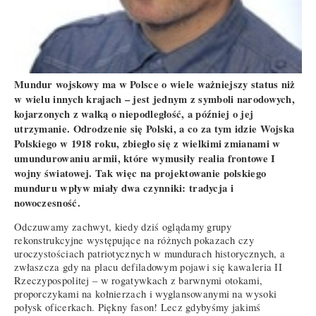
Mundur wojskowy ma w Polsce o wiele ważniejszy status niż
w wielu innych krajach – jest jednym z symboli narodowych,
kojarzonych z walką o niepodległość, a później o jej
utrzymanie. Odrodzenie się Polski, a co za tym idzie Wojska
Polskiego w 1918 roku, zbiegło się z wielkimi zmianami w
umundurowaniu armii, które wymusiły realia frontowe I
wojny światowej. Tak więc na projektowanie polskiego
munduru wpływ miały dwa czynniki: tradycja i
nowoczesność.
Odczuwamy zachwyt, kiedy dziś oglądamy grupy
rekonstrukcyjne występujące na różnych pokazach czy
uroczystościach patriotycznych w mundurach historycznych, a
zwłaszcza gdy na placu defiladowym pojawi się kawaleria II
Rzeczypospolitej – w rogatywkach z barwnymi otokami,
proporczykami na kołnierzach i wyglansowanymi na wysoki
połysk oficerkach. Piękny fason! Lecz gdybyśmy jakimś