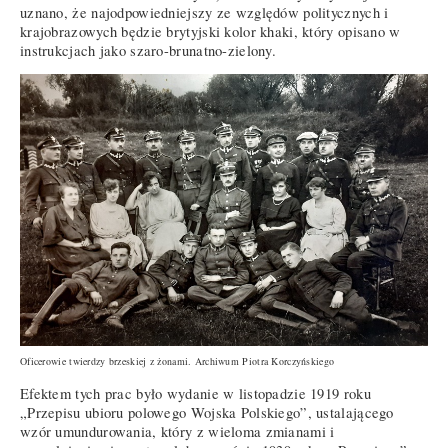
uznano, że najodpowiedniejszy ze względów politycznych i
krajobrazowych będzie brytyjski kolor khaki, który opisano w
instrukcjach jako szaro-brunatno-zielony.
Oficerowie twierdzy brzeskiej z żonami. Archiwum Piotra Korczyńskiego
Efektem tych prac było wydanie w listopadzie 1919 roku
„Przepisu ubioru polowego Wojska Polskiego”, ustalającego
wzór umundurowania, który z wieloma zmianami i