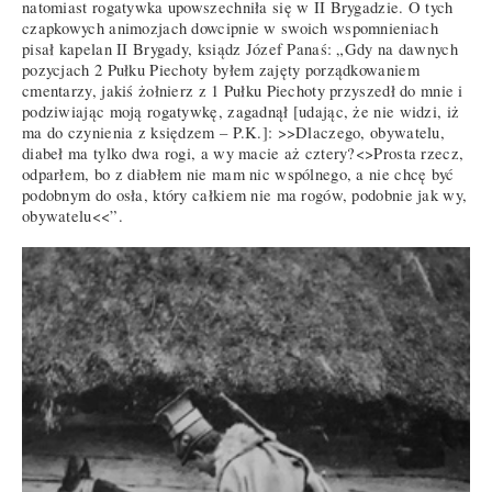
natomiast rogatywka upowszechniła się w II Brygadzie. O tych
czapkowych animozjach dowcipnie w swoich wspomnieniach
pisał kapelan II Brygady, ksiądz Józef Panaś: „Gdy na dawnych
pozycjach 2 Pułku Piechoty byłem zajęty porządkowaniem
cmentarzy, jakiś żołnierz z 1 Pułku Piechoty przyszedł do mnie i
podziwiając moją rogatywkę, zagadnął [udając, że nie widzi, iż
ma do czynienia z księdzem – P.K.]: >>Dlaczego, obywatelu,
diabeł ma tylko dwa rogi, a wy macie aż cztery?<>Prosta rzecz,
odparłem, bo z diabłem nie mam nic wspólnego, a nie chcę być
podobnym do osła, który całkiem nie ma rogów, podobnie jak wy,
obywatelu<<”.