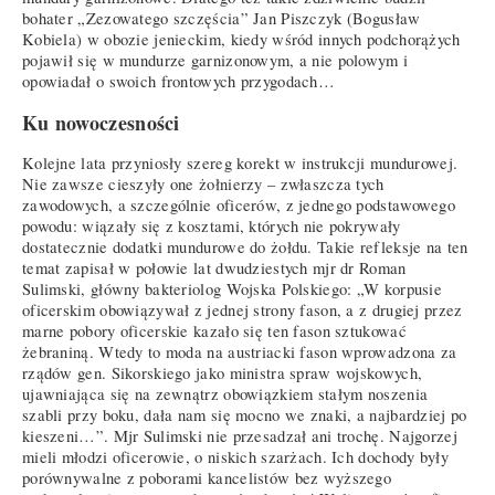
bohater „Zezowatego szczęścia” Jan Piszczyk (Bogusław
Kobiela) w obozie jenieckim, kiedy wśród innych podchorążych
pojawił się w mundurze garnizonowym, a nie polowym i
opowiadał o swoich frontowych przygodach…
Ku nowoczesności
Kolejne lata przyniosły szereg korekt w instrukcji mundurowej.
Nie zawsze cieszyły one żołnierzy – zwłaszcza tych
zawodowych, a szczególnie oficerów, z jednego podstawowego
powodu: wiązały się z kosztami, których nie pokrywały
dostatecznie dodatki mundurowe do żołdu. Takie refleksje na ten
temat zapisał w połowie lat dwudziestych mjr dr Roman
Sulimski, główny bakteriolog Wojska Polskiego: „W korpusie
oficerskim obowiązywał z jednej strony fason, a z drugiej przez
marne pobory oficerskie kazało się ten fason sztukować
żebraniną. Wtedy to moda na austriacki fason wprowadzona za
rządów gen. Sikorskiego jako ministra spraw wojskowych,
ujawniająca się na zewnątrz obowiązkiem stałym noszenia
szabli przy boku, dała nam się mocno we znaki, a najbardziej po
kieszeni…”. Mjr Sulimski nie przesadzał ani trochę. Najgorzej
mieli młodzi oficerowie, o niskich szarżach. Ich dochody były
porównywalne z poborami kancelistów bez wyższego