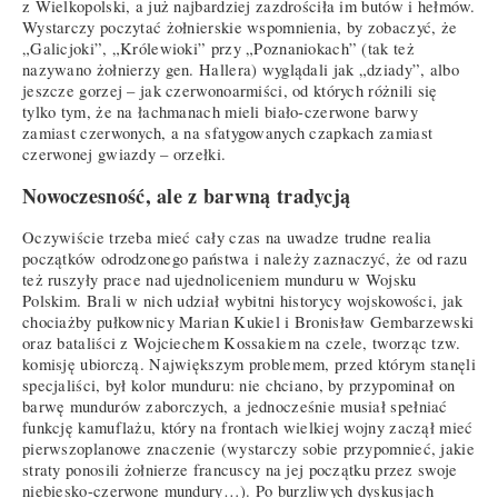
z Wielkopolski, a już najbardziej zazdrościła im butów i hełmów.
Wystarczy poczytać żołnierskie wspomnienia, by zobaczyć, że
„Galicjoki”, „Królewioki” przy „Poznaniokach” (tak też
nazywano żołnierzy gen. Hallera) wyglądali jak „dziady”, albo
jeszcze gorzej – jak czerwonoarmiści, od których różnili się
tylko tym, że na łachmanach mieli biało-czerwone barwy
zamiast czerwonych, a na sfatygowanych czapkach zamiast
czerwonej gwiazdy – orzełki.
Nowoczesność, ale z barwną tradycją
Oczywiście trzeba mieć cały czas na uwadze trudne realia
początków odrodzonego państwa i należy zaznaczyć, że od razu
też ruszyły prace nad ujednoliceniem munduru w Wojsku
Polskim. Brali w nich udział wybitni historycy wojskowości, jak
chociażby pułkownicy Marian Kukiel i Bronisław Gembarzewski
oraz bataliści z Wojciechem Kossakiem na czele, tworząc tzw.
komisję ubiorczą. Największym problemem, przed którym stanęli
specjaliści, był kolor munduru: nie chciano, by przypominał on
barwę mundurów zaborczych, a jednocześnie musiał spełniać
funkcję kamuflażu, który na frontach wielkiej wojny zaczął mieć
pierwszoplanowe znaczenie (wystarczy sobie przypomnieć, jakie
straty ponosili żołnierze francuscy na jej początku przez swoje
niebiesko-czerwone mundury…). Po burzliwych dyskusjach