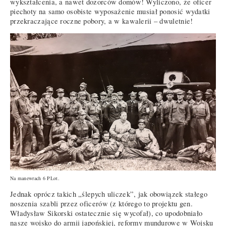
wykształcenia, a nawet dozorców domów! Wyliczono, że oficer
piechoty na samo osobiste wyposażenie musiał ponosić wydatki
przekraczające roczne pobory, a w kawalerii – dwuletnie!
Na manewrach 6 PLot.
Jednak oprócz takich „ślepych uliczek”, jak obowiązek stałego
noszenia szabli przez oficerów (z którego to projektu gen.
Władysław Sikorski ostatecznie się wycofał), co upodobniało
nasze wojsko do armii japońskiej, reformy mundurowe w Wojsku