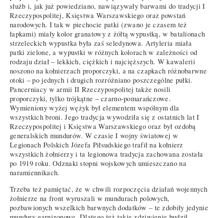
służb i, jak już powiedziano, nawiązywały barwami do tradycji I
Rzeczypospolitej, Księstwa Warszawskiego oraz powstań
narodowych. I tak w piechocie patki (zwano je czasem też
łapkami) miały kolor granatowy z żółtą wypustką, w batalionach
strzeleckich wypustka była zaś seledynowa. Artyleria miała
patki zielone, a wypustki w różnych kolorach w zależności od
rodzaju dział – lekkich, ciężkich i najcięższych. W kawalerii
noszono na kołnierzach proporczyki, a na czapkach różnobarwne
otoki – po jednych i drugich rozróżniano poszczególne pułki.
Pancerniacy w armii II Rzeczypospolitej także nosili
proporczyki, tylko trójkątne – czarno-pomarańczowe.
Wymieniony wyżej wężyk był elementem wspólnym dla
wszystkich broni. Jego tradycja wywodziła się z ostatnich lat I
Rzeczypospolitej i Księstwa Warszawskiego oraz był ozdobą
generalskich mundurów. W czasie I wojny światowej w
Legionach Polskich Józefa Piłsudskiego trafił na kołnierz
wszystkich żołnierzy i ta legionowa tradycja zachowana została
po 1919 roku. Odznaki stopni wojskowych umieszczano na
naramiennikach.
Trzeba też pamiętać, że w chwili rozpoczęcia działań wojennych
żołnierze na front wyruszali w mundurach polowych,
pozbawionych wszelkich barwnych dodatków – te zdobiły jedynie
mundury garnizonowe. Dlatego też takie zdziwienie budził