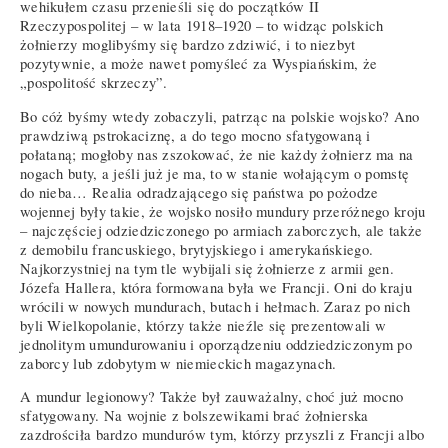
wehikułem czasu przenieśli się do początków II
Rzeczypospolitej – w lata 1918–1920 – to widząc polskich
żołnierzy moglibyśmy się bardzo zdziwić, i to niezbyt
pozytywnie, a może nawet pomyśleć za Wyspiańskim, że
„pospolitość skrzeczy”.
Bo cóż byśmy wtedy zobaczyli, patrząc na polskie wojsko? Ano
prawdziwą pstrokaciznę, a do tego mocno sfatygowaną i
połataną; mogłoby nas zszokować, że nie każdy żołnierz ma na
nogach buty, a jeśli już je ma, to w stanie wołającym o pomstę
do nieba… Realia odradzającego się państwa po pożodze
wojennej były takie, że wojsko nosiło mundury przeróżnego kroju
– najczęściej odziedziczonego po armiach zaborczych, ale także
z demobilu francuskiego, brytyjskiego i amerykańskiego.
Najkorzystniej na tym tle wybijali się żołnierze z armii gen.
Józefa Hallera, która formowana była we Francji. Oni do kraju
wrócili w nowych mundurach, butach i hełmach. Zaraz po nich
byli Wielkopolanie, którzy także nieźle się prezentowali w
jednolitym umundurowaniu i oporządzeniu oddziedziczonym po
zaborcy lub zdobytym w niemieckich magazynach.
A mundur legionowy? Także był zauważalny, choć już mocno
sfatygowany. Na wojnie z bolszewikami brać żołnierska
zazdrościła bardzo mundurów tym, którzy przyszli z Francji albo