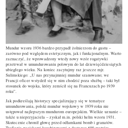
Mundur wzoru 1936 bardzo przypadł żołnierzom do gustu –
zarówno pod względem estetycznym, jak i funkcjonalnym. Warto
zaznaczyć, że wprowadzony wtedy nowy wzór rogatywki
przetrwał w umundurowaniu polowym do lat dziewięćdziesiątych
ubiegłego wieku. Na koniec zacytujmy raz jeszcze mjr.
Sulimskiego: „U nas przynajmniej mundur szanowano; we
Francji oficer wstydził się w nim chodzić poza służbą – taki był
stosunek do wojska, który zemścił się na Francuzach po 1939
roku”.
Jak podkreślają historycy specjalizujący się w tematyce
umundurowania, polski mundur wojskowy w 1939 roku nie
ustępował najlepszym mundurom europejskim. Wielkie uznanie –
także u nieprzyjaciela – zyskał m.in. polski hełm wzoru 1931.
Skutecznie chronił głowę przed odłamkami bomb i granatów.
Trafienia pociskami karabinowymi z dystansu 600 metrów