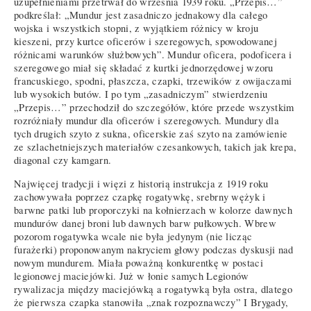
uzupełnieniami przetrwał do września 1939 roku. „Przepis…”
podkreślał: „Mundur jest zasadniczo jednakowy dla całego
wojska i wszystkich stopni, z wyjątkiem różnicy w kroju
kieszeni, przy kurtce oficerów i szeregowych, spowodowanej
różnicami warunków służbowych”. Mundur oficera, podoficera i
szeregowego miał się składać z kurtki jednorzędowej wzoru
francuskiego, spodni, płaszcza, czapki, trzewików z owijaczami
lub wysokich butów. I po tym „zasadniczym” stwierdzeniu
„Przepis…” przechodził do szczegółów, które przede wszystkim
rozróżniały mundur dla oficerów i szeregowych. Mundury dla
tych drugich szyto z sukna, oficerskie zaś szyto na zamówienie
ze szlachetniejszych materiałów czesankowych, takich jak krepa,
diagonal czy kamgarn.
Najwięcej tradycji i więzi z historią instrukcja z 1919 roku
zachowywała poprzez czapkę rogatywkę, srebrny wężyk i
barwne patki lub proporczyki na kołnierzach w kolorze dawnych
mundurów danej broni lub dawnych barw pułkowych. Wbrew
pozorom rogatywka wcale nie była jedynym (nie licząc
furażerki) proponowanym nakryciem głowy podczas dyskusji nad
nowym mundurem. Miała poważną konkurentkę w postaci
legionowej maciejówki. Już w łonie samych Legionów
rywalizacja między maciejówką a rogatywką była ostra, dlatego
że pierwsza czapka stanowiła „znak rozpoznawczy” I Brygady,