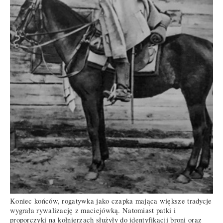
Koniec końców, rogatywka jako czapka mająca większe tradycje
wygrała rywalizację z maciejówką. Natomiast patki i
proporczyki na kołnierzach służyły do identyfikacji broni oraz