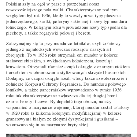
Polskim szły na ogół w parze z potrzebami coraz
nowocześniejszego pola walki. Charakterystyczny pod tym
względem był rok 1936, kiedy to weszły nowe typy płaszcza
jednorzędowego, kurtki, peleryny sukiennej i nowy typ munduru
lotniczego. W kolejnym roku wprowadzono nowy typ spodni dla
piechoty, a także rogatywki polowej i beretu.
Zatrzymajmy się tu przy mundurze lotników, czyli żołnierzy
jednego z najmłodszych wówczas rodzajów naszych sił
zbrojnych. To w 1936 roku otrzymali oni mundur w kolorze
stalowoniebieskim, z wykładanym kołnierzem, koszulą i
krawatem. Otrzymali również czapki okrągłe z czarnym otokiem
i orzełkiem w obramowaniu stylizowanych skrzydeł husarskich.
Dodajmy, że czapki okrągłe nosili wtedy także szwoleżerowie i
żołnierze Korpusu Ochrony Pogranicza. Do munduru polowego
lotników, a także pancerniaków wprowadzono w tymże 1936
roku tak charakterystyczne zwłaszcza dla tej drugiej broni
czarne berety filcowe. By dopełnić tego obrazu, należy
wspomnieć o marynarce wojennej, której mundur został ustalony
w 1920 roku (z kilkoma kolejnymi modyfikacjami) w kolorze
granatowym i białym ze złotymi dystynkcjami i guzikami –
wzorowano się tu na marynarce brytyjskiej.