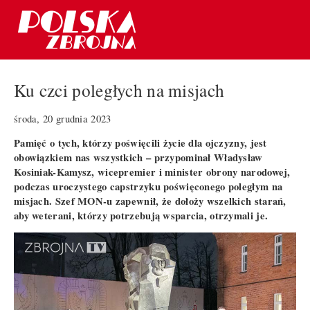
Ku czci poległych na misjach
środa, 20 grudnia 2023
Pamięć o tych, którzy poświęcili życie dla ojczyzny, jest
obowiązkiem nas wszystkich – przypominał Władysław
Kosiniak-Kamysz, wicepremier i minister obrony narodowej,
podczas uroczystego capstrzyku poświęconego poległym na
misjach. Szef MON-u zapewnił, że dołoży wszelkich starań,
aby weterani, którzy potrzebują wsparcia, otrzymali je.