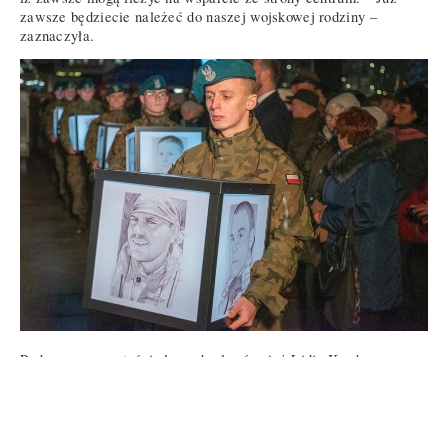
zawsze będziecie należeć do naszej wojskowej rodziny –
zaznaczyła.
Podczas uroczystości głos zabrała również Lidia Kordasz-
Garniewicz, prezes Stowarzyszenia Rodzin Poległych Żołnierzy
„Pamięć i Przyszłość”. – Polegli na misjach to nasi współcześni
bohaterowie, a dzień pamięci co roku przypomina nam o ofierze,
jaką ponieśli – mówiła. Zaznaczyła, że jest to bardzo trudny