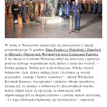
W środę w Warszawie rozpoczęły się uroczystości z okazji
przypadającego 21 grudnia
Dnia Pamięci o Poległych i Zmarłych
w Misjach i Operacjach Wojskowych poza Granicami Państwa
.
Z tej okazji w Centrum Weterana odbył się uroczysty capstrzyk,
podczas którego wspominano tych, którzy z misji nie wrócili. –
Polska pamięta. Polska jest wam wdzięczna. Polska swoich
bohaterów, tych, którzy oddają życie i do końca są wierni
przysiędze, szanuje i będzie szanować! – mówił Władysław
Kosiniak-Kamysz, wicepremier i minister obrony narodowej.
Zaznaczył, że pamięć o żołnierzach i pracownikach wojska,
którzy oddali życie za ojczyznę, to obowiązek osób
odpowiadających za bezpieczeństwo i cywilny nadzór nad armią.
– I z tego obowiązku będziemy się wywiązywać – zapewnił.