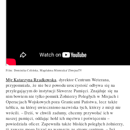
Film: Dominika Celińska, Magdalena Miernicka/ ZbrojnaTV
Mjr Katarzyna Rzadkowska
, dyrektor Centrum Weterana,
przypomniała, że nie bez powodu uroczystość odbywa się na
przylegającym do instytucji Skwerze Pamięci. Znajduje się na
nim bowiem nie tylko pomnik Żołnierzy Poległych w Misjach i
Operacjach Wojskowych poza Granicami Państwa, lecz także
tablica, na której uwieczniono nazwiska tych, którzy z misji nie
wrócili. – Dziś, w chwili zadumy, chcemy przywołać ich w
naszej pamięci, oddając hołd ich męstwu i poświęceniu –
powiedziała oficer. Zapewniła także bliskich poległych żołnierzy,
iż zawsze mogą liczyć na wsparcie ze strony centrum. – Już