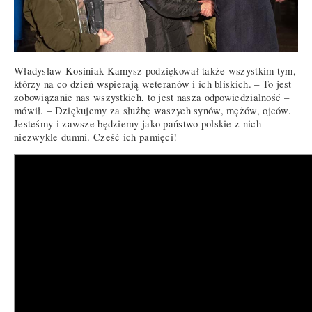
Władysław Kosiniak-Kamysz podziękował także wszystkim tym,
którzy na co dzień wspierają weteranów i ich bliskich. – To jest
zobowiązanie nas wszystkich, to jest nasza odpowiedzialność –
mówił. – Dziękujemy za służbę waszych synów, mężów, ojców.
Jesteśmy i zawsze będziemy jako państwo polskie z nich
niezwykle dumni. Cześć ich pamięci!