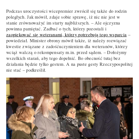
Podczas uroczystości wicepremier zwrócił się także do rodzin
poległych. Jak mówił, zdaje sobie sprawę, iż nic nie jest w
stanie zrównoważyć im starty najbliższych. – Ale ojczyzna
powinna pamiętać. Zadbać o tych, którzy pozostali i
zaopiekować się weteranami, którzy potrzebują tego wsparcia
–
powiedział. Minister obrony mówił także, iż należy rozwiązać
kwestie związane z zadośćuczynieniem dla weteranów, którzy
wciąż walczą o rekompensaty m.in. przed sądem. – Dołożymy
wszelkich starań, aby tego dopełnić. Bo obecność tutaj bez
działania będzie tylko gestem. A na puste gesty Rzeczypospolitej
nie stać – podkreślił.