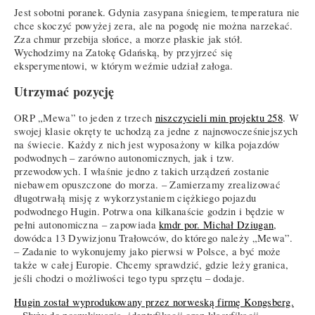
Jest sobotni poranek. Gdynia zasypana śniegiem, temperatura nie
chce skoczyć powyżej zera, ale na pogodę nie można narzekać.
Zza chmur przebija słońce, a morze płaskie jak stół.
Wychodzimy na Zatokę Gdańską, by przyjrzeć się
eksperymentowi, w którym weźmie udział załoga.
Utrzymać pozycję
ORP „Mewa” to jeden z trzech
niszczycieli min projektu 258
. W
swojej klasie okręty te uchodzą za jedne z najnowocześniejszych
na świecie. Każdy z nich jest wyposażony w kilka pojazdów
podwodnych – zarówno autonomicznych, jak i tzw.
przewodowych. I właśnie jedno z takich urządzeń zostanie
niebawem opuszczone do morza. – Zamierzamy zrealizować
długotrwałą misję z wykorzystaniem ciężkiego pojazdu
podwodnego Hugin. Potrwa ona kilkanaście godzin i będzie w
pełni autonomiczna – zapowiada
kmdr por. Michał Dziugan
,
dowódca 13 Dywizjonu Trałowców, do którego należy „Mewa”.
– Zadanie to wykonujemy jako pierwsi w Polsce, a być może
także w całej Europie. Chcemy sprawdzić, gdzie leży granica,
jeśli chodzi o możliwości tego typu sprzętu – dodaje.
Hugin został wyprodukowany przez norweską firmę Kongsberg.