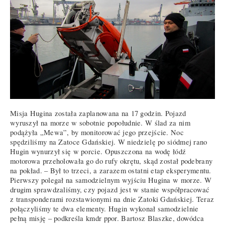
Misja Hugina została zaplanowana na 17 godzin. Pojazd
wyruszył na morze w sobotnie popołudnie. W ślad za nim
podążyła „Mewa”, by monitorować jego przejście. Noc
spędziliśmy na Zatoce Gdańskiej. W niedzielę po siódmej rano
Hugin wynurzył się w porcie. Opuszczona na wodę łódź
motorowa przeholowała go do rufy okrętu, skąd został podebrany
na pokład. – Był to trzeci, a zarazem ostatni etap eksperymentu.
Pierwszy polegał na samodzielnym wyjściu Hugina w morze. W
drugim sprawdzaliśmy, czy pojazd jest w stanie współpracować
z transponderami rozstawionymi na dnie Zatoki Gdańskiej. Teraz
połączyliśmy te dwa elementy. Hugin wykonał samodzielnie
pełną misję – podkreśla kmdr ppor. Bartosz Blaszke, dowódca