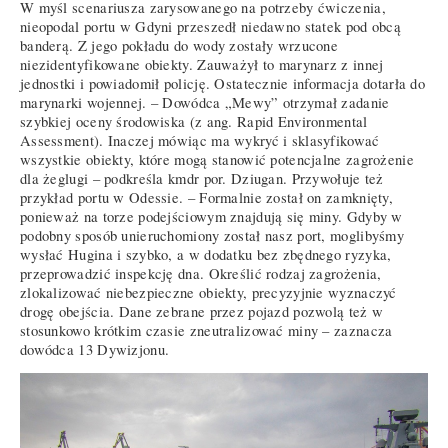
W myśl scenariusza zarysowanego na potrzeby ćwiczenia,
nieopodal portu w Gdyni przeszedł niedawno statek pod obcą
banderą. Z jego pokładu do wody zostały wrzucone
niezidentyfikowane obiekty. Zauważył to marynarz z innej
jednostki i powiadomił policję. Ostatecznie informacja dotarła do
marynarki wojennej. – Dowódca „Mewy” otrzymał zadanie
szybkiej oceny środowiska (z ang. Rapid Environmental
Assessment). Inaczej mówiąc ma wykryć i sklasyfikować
wszystkie obiekty, które mogą stanowić potencjalne zagrożenie
dla żeglugi – podkreśla kmdr por. Dziugan. Przywołuje też
przykład portu w Odessie. – Formalnie został on zamknięty,
ponieważ na torze podejściowym znajdują się miny. Gdyby w
podobny sposób unieruchomiony został nasz port, moglibyśmy
wysłać Hugina i szybko, a w dodatku bez zbędnego ryzyka,
przeprowadzić inspekcję dna. Określić rodzaj zagrożenia,
zlokalizować niebezpieczne obiekty, precyzyjnie wyznaczyć
drogę obejścia. Dane zebrane przez pojazd pozwolą też w
stosunkowo krótkim czasie zneutralizować miny – zaznacza
dowódca 13 Dywizjonu.