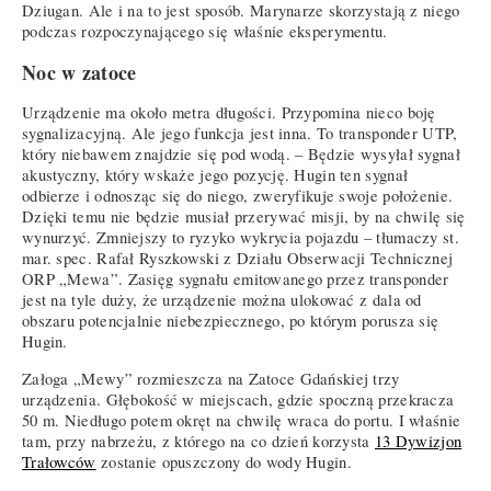
Dziugan. Ale i na to jest sposób. Marynarze skorzystają z niego
podczas rozpoczynającego się właśnie eksperymentu.
Noc w zatoce
Urządzenie ma około metra długości. Przypomina nieco boję
sygnalizacyjną. Ale jego funkcja jest inna. To transponder UTP,
który niebawem znajdzie się pod wodą. – Będzie wysyłał sygnał
akustyczny, który wskaże jego pozycję. Hugin ten sygnał
odbierze i odnosząc się do niego, zweryfikuje swoje położenie.
Dzięki temu nie będzie musiał przerywać misji, by na chwilę się
wynurzyć. Zmniejszy to ryzyko wykrycia pojazdu – tłumaczy st.
mar. spec. Rafał Ryszkowski z Działu Obserwacji Technicznej
ORP „Mewa”. Zasięg sygnału emitowanego przez transponder
jest na tyle duży, że urządzenie można ulokować z dala od
obszaru potencjalnie niebezpiecznego, po którym porusza się
Hugin.
Załoga „Mewy” rozmieszcza na Zatoce Gdańskiej trzy
urządzenia. Głębokość w miejscach, gdzie spoczną przekracza
50 m. Niedługo potem okręt na chwilę wraca do portu. I właśnie
tam, przy nabrzeżu, z którego na co dzień korzysta
13 Dywizjon
Trałowców
zostanie opuszczony do wody Hugin.