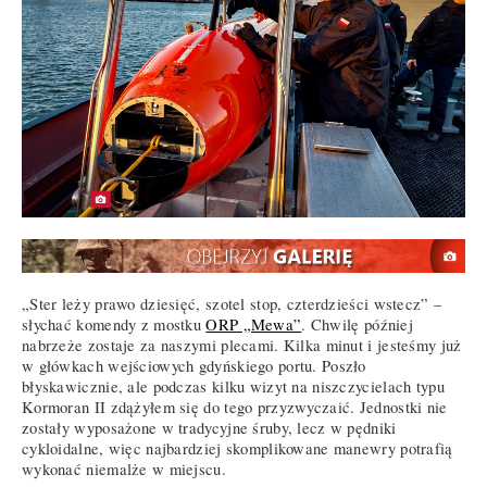
„Ster leży prawo dziesięć, szotel stop, czterdzieści wstecz” –
słychać komendy z mostku
ORP „Mewa”
. Chwilę później
nabrzeże zostaje za naszymi plecami. Kilka minut i jesteśmy już
w główkach wejściowych gdyńskiego portu. Poszło
błyskawicznie, ale podczas kilku wizyt na niszczycielach typu
Kormoran II zdążyłem się do tego przyzwyczaić. Jednostki nie
zostały wyposażone w tradycyjne śruby, lecz w pędniki
cykloidalne, więc najbardziej skomplikowane manewry potrafią
wykonać niemalże w miejscu.