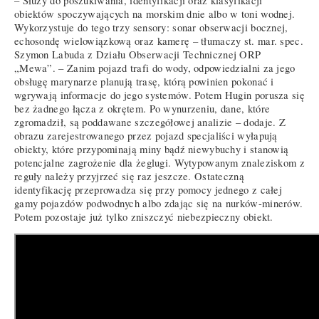
– Służy do poszukiwania, identyfikacji oraz klasyfikacji
obiektów spoczywających na morskim dnie albo w toni wodnej.
Wykorzystuje do tego trzy sensory: sonar obserwacji bocznej,
echosondę wielowiązkową oraz kamerę – tłumaczy st. mar. spec.
Szymon Labuda z Działu Obserwacji Technicznej ORP
„Mewa”. – Zanim pojazd trafi do wody, odpowiedzialni za jego
obsługę marynarze planują trasę, którą powinien pokonać i
wgrywają informacje do jego systemów. Potem Hugin porusza się
bez żadnego łącza z okrętem. Po wynurzeniu, dane, które
zgromadził, są poddawane szczegółowej analizie – dodaje. Z
obrazu zarejestrowanego przez pojazd specjaliści wyłapują
obiekty, które przypominają miny bądź niewybuchy i stanowią
potencjalne zagrożenie dla żeglugi. Wytypowanym znaleziskom z
reguły należy przyjrzeć się raz jeszcze. Ostateczną
identyfikację przeprowadza się przy pomocy jednego z całej
gamy pojazdów podwodnych albo zdając się na nurków-minerów.
Potem pozostaje już tylko zniszczyć niebezpieczny obiekt.