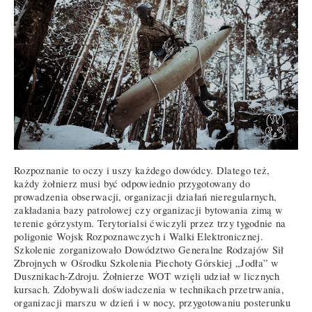
Rozpoznanie to oczy i uszy każdego dowódcy. Dlatego też,
każdy żołnierz musi być odpowiednio przygotowany do
prowadzenia obserwacji, organizacji działań nieregularnych,
zakładania bazy patrolowej czy organizacji bytowania zimą w
terenie górzystym. Terytorialsi ćwiczyli przez trzy tygodnie na
poligonie Wojsk Rozpoznawczych i Walki Elektronicznej.
Szkolenie zorganizowało Dowództwo Generalne Rodzajów Sił
Zbrojnych w Ośrodku Szkolenia Piechoty Górskiej „Jodła” w
Dusznikach-Zdroju. Żołnierze WOT wzięli udział w licznych
kursach. Zdobywali doświadczenia w technikach przetrwania,
organizacji marszu w dzień i w nocy, przygotowaniu posterunku