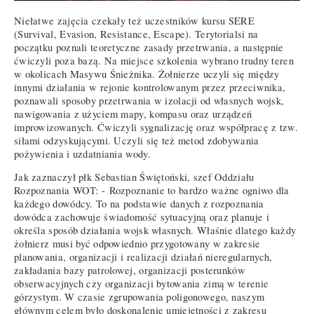
Niełatwe zajęcia czekały też uczestników kursu SERE
(Survival, Evasion, Resistance, Escape). Terytorialsi na
początku poznali teoretyczne zasady przetrwania, a następnie
ćwiczyli poza bazą. Na miejsce szkolenia wybrano trudny teren
w okolicach Masywu Śnieżnika. Żołnierze uczyli się między
innymi działania w rejonie kontrolowanym przez przeciwnika,
poznawali sposoby przetrwania w izolacji od własnych wojsk,
nawigowania z użyciem mapy, kompasu oraz urządzeń
improwizowanych. Ćwiczyli sygnalizację oraz współpracę z tzw.
siłami odzyskującymi. Uczyli się też metod zdobywania
pożywienia i uzdatniania wody.
Jak zaznaczył płk Sebastian Świętoński, szef Oddziału
Rozpoznania WOT: - Rozpoznanie to bardzo ważne ogniwo dla
każdego dowódcy. To na podstawie danych z rozpoznania
dowódca zachowuje świadomość sytuacyjną oraz planuje i
określa sposób działania wojsk własnych. Właśnie dlatego każdy
żołnierz musi być odpowiednio przygotowany w zakresie
planowania, organizacji i realizacji działań nieregularnych,
zakładania bazy patrolowej, organizacji posterunków
obserwacyjnych czy organizacji bytowania zimą w terenie
górzystym. W czasie zgrupowania poligonowego, naszym
głównym celem było doskonalenie umiejętności z zakresu