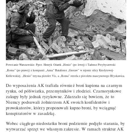
Powstanie Warszawskie. Ppor. Henryk Ożarek „Henio” (po lewej) i Tadeusz Przybyszewski
„Roma” (po prawej) z kompanii „Anna” Batalionu „Gustaw” w rejonie ulicy Kredytowej-
Królewskiej. „Henio
”
trzyma pistolet Vis, a „Roma
”
strzela z pistoletu maszynowego Błyskawica.
Do wyposażenia AK trafiała również broń kupiona na czarnym
rynku, od półświatka, przemytników i złodziei. Czarnorynkowe
zakupy były jednak ryzykowne. Zdarzało się bowiem, że to
Niemcy podsuwali żołnierzom AK swoich konfidentów i
prowokatorów, którzy proponowali kupno broni, by wciągnąć
konspiratorów w zasadzkę.
Wobec ciągłego niedostatku broni podziemie podjęło starania, by
wytwarzać sprzęt we własnym zakresie. W ramach struktur AK