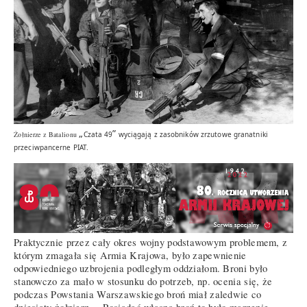
„
”
Żołnierze z Batalionu
Czata 49
wyciągają z zasobników zrzutowe granatniki
przeciwpancerne PIAT.
Praktycznie przez cały okres wojny podstawowym problemem, z
którym zmagała się Armia Krajowa, było zapewnienie
odpowiedniego uzbrojenia podległym oddziałom. Broni było
stanowczo za mało w stosunku do potrzeb, np. ocenia się, że
podczas Powstania Warszawskiego broń miał zaledwie co