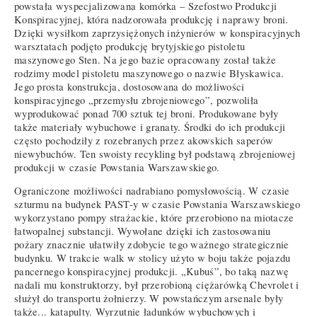
powstała wyspecjalizowana komórka – Szefostwo Produkcji
Konspiracyjnej, która nadzorowała produkcję i naprawy broni.
Dzięki wysiłkom zaprzysiężonych inżynierów w konspiracyjnych
warsztatach podjęto produkcję brytyjskiego pistoletu
maszynowego Sten. Na jego bazie opracowany został także
rodzimy model pistoletu maszynowego o nazwie Błyskawica.
Jego prosta konstrukcja, dostosowana do możliwości
konspiracyjnego „przemysłu zbrojeniowego”, pozwoliła
wyprodukować ponad 700 sztuk tej broni. Produkowane były
także materiały wybuchowe i granaty. Środki do ich produkcji
często pochodziły z rozebranych przez akowskich saperów
niewybuchów. Ten swoisty recykling był podstawą zbrojeniowej
produkcji w czasie Powstania Warszawskiego.
Ograniczone możliwości nadrabiano pomysłowością. W czasie
szturmu na budynek PAST-y w czasie Powstania Warszawskiego
wykorzystano pompy strażackie, które przerobiono na miotacze
łatwopalnej substancji. Wywołane dzięki ich zastosowaniu
pożary znacznie ułatwiły zdobycie tego ważnego strategicznie
budynku. W trakcie walk w stolicy użyto w boju także pojazdu
pancernego konspiracyjnej produkcji. „Kubuś”, bo taką nazwę
nadali mu konstruktorzy, był przerobioną ciężarówką Chevrolet i
służył do transportu żołnierzy. W powstańczym arsenale były
także... katapulty. Wyrzutnie ładunków wybuchowych i