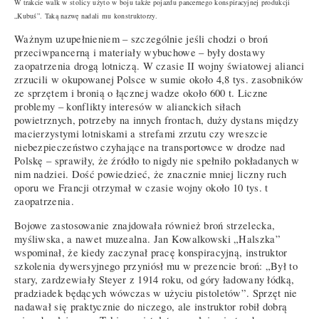
W trakcie walk w stolicy użyto w boju także pojazdu pancernego konspiracyjnej produkcji
„Kubuś”. Taką nazwę nadali mu konstruktorzy.
Ważnym uzupełnieniem – szczególnie jeśli chodzi o broń
przeciwpancerną i materiały wybuchowe – były dostawy
zaopatrzenia drogą lotniczą. W czasie II wojny światowej alianci
zrzucili w okupowanej Polsce w sumie około 4,8 tys. zasobników
ze sprzętem i bronią o łącznej wadze około 600 t. Liczne
problemy – konflikty interesów w alianckich siłach
powietrznych, potrzeby na innych frontach, duży dystans między
macierzystymi lotniskami a strefami zrzutu czy wreszcie
niebezpieczeństwo czyhające na transportowce w drodze nad
Polskę – sprawiły, że źródło to nigdy nie spełniło pokładanych w
nim nadziei. Dość powiedzieć, że znacznie mniej liczny ruch
oporu we Francji otrzymał w czasie wojny około 10 tys. t
zaopatrzenia.
Bojowe zastosowanie znajdowała również broń strzelecka,
myśliwska, a nawet muzealna. Jan Kowalkowski „Halszka”
wspominał, że kiedy zaczynał pracę konspiracyjną, instruktor
szkolenia dywersyjnego przyniósł mu w prezencie broń: „Był to
stary, zardzewiały Steyer z 1914 roku, od góry ładowany łódką,
pradziadek będących wówczas w użyciu pistoletów”. Sprzęt nie
nadawał się praktycznie do niczego, ale instruktor robił dobrą