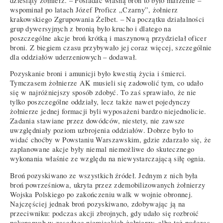
dziesiąty żołnierz. – Posiadać własną broń to było marzenie –
wspominał po latach Józef Proficz „Czarny”, żołnierz
krakowskiego Zgrupowania Żelbet. – Na początku działalności
grup dywersyjnych z bronią było krucho i dlatego na
poszczególne akcje broń krótką i maszynową przydzielał oficer
broni. Z biegiem czasu przybywało jej coraz więcej, szczególnie
dla oddziałów uderzeniowych – dodawał.
Pozyskanie broni i amunicji było kwestią życia i śmierci.
Tymczasem żołnierze AK musieli się zadowolić tym, co udało
się w najróżniejszy sposób zdobyć. To zaś sprawiało, że nie
tylko poszczególne oddziały, lecz także nawet pojedynczy
żołnierze jednej formacji byli wyposażeni bardzo niejednolicie.
Zadania stawiane przez dowódców, niestety, nie zawsze
uwzględniały poziom uzbrojenia oddziałów. Dobrze było to
widać choćby w Powstaniu Warszawskim, gdzie zdarzało się, że
zaplanowane akcje były niemal niemożliwe do skutecznego
wykonania właśnie ze względu na niewystarczającą siłę ognia.
Broń pozyskiwano ze wszystkich źródeł. Jednym z nich była
broń powrześniowa, ukryta przez zdemobilizowanych żołnierzy
Wojska Polskiego po zakończeniu walk w wojnie obronnej.
Najczęściej jednak broń pozyskiwano, zdobywając ją na
przeciwniku: podczas akcji zbrojnych, gdy udało się rozbroić
pokonanych w zasadzce niemieckich żołnierzy, albo też podczas