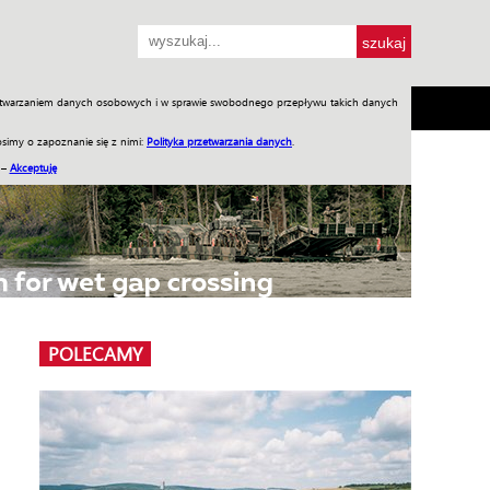
przetwarzaniem danych osobowych i w sprawie swobodnego przepływu takich danych
SH
SKLEP
Jednodniówki
Praca w WIW
simy o zapoznanie się z nimi:
Polityka przetwarzania danych
.
 –
Akceptuję
POLECAMY