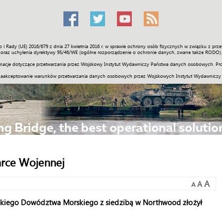
o i Rady (UE) 2016/679 z dnia 27 kwietnia 2016 r. w sprawie ochrony osób fizycznych w związku z 
Świat
Społeczność
Sport
Historia
Galerie
Wideo
ENGLI
oraz uchylenia dyrektywy 95/46/WE (ogólne rozporządzenie o ochronie danych, zwane także RODO).
acje dotyczące przetwarzania przez Wojskowy Instytut Wydawniczy Państwa danych osobowych. Pro
zaakceptowanie warunków przetwarzania danych osobowych przez Wojskowych Instytut Wydawniczy
rce Wojennej
A
A
A
wskiego Dowództwa Morskiego z siedzibą w Northwood złożył