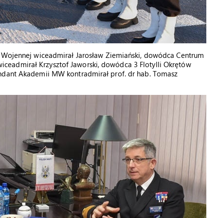
ki Wojennej wiceadmirał Jarosław Ziemiański, dowódca Centrum
eadmirał Krzysztof Jaworski, dowódca 3 Flotylli Okrętów
endant Akademii MW kontradmirał prof. dr hab. Tomasz