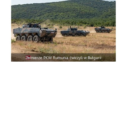
Żołnierze PKW Rumunia ćwiczyli w Bułgarii