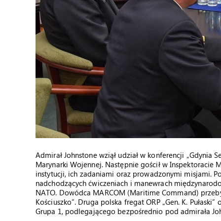
Admirał Johnstone wziął udział w konferencji „Gdynia
Marynarki Wojennej. Następnie gościł w Inspektoracie
instytucji, ich zadaniami oraz prowadzonymi misjami. 
nadchodzących ćwiczeniach i manewrach międzynarodowy
NATO. Dowódca MARCOM (Maritime Command) przebywał 
Kościuszko”. Druga polska fregat ORP „Gen. K. Pułaski
Grupa 1, podlegającego bezpośrednio pod admirała Jo