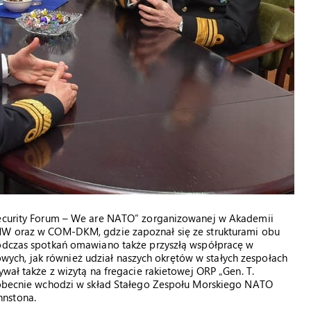
 Security Forum – We are NATO” zorganizowanej w Akademii
 MW oraz w COM-DKM, gdzie zapoznał się ze strukturami obu
Podczas spotkań omawiano także przyszłą współpracę w
ch, jak również udział naszych okrętów w stałych zespołach
także z wizytą na fregacie rakietowej ORP „Gen. T.
” obecnie wchodzi w skład Stałego Zespołu Morskiego NATO
hnstona.