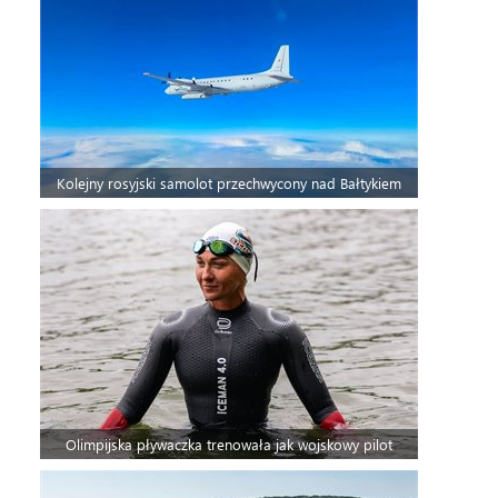
Kolejny rosyjski samolot przechwycony nad Bałtykiem
Olimpijska pływaczka trenowała jak wojskowy pilot