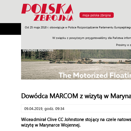
moja polska zbrojna
Od 25 maja 2018 r. obowiązuje w Polsce Rozporządzenie Parlamentu Europejskieg
Armia
Poligon
Sprzęt
Misje
Polityka
Prawo
W związku z powyższym przygotowaliśmy dla Państwa inform
Prosimy o 
Dowódca MARCOM z wizytą w Maryna
09.04.2019, godz. 09:34
Wiceadmirał Clive CC Johnstone stojący na czele nato
wizytę w Marynarce Wojennej.