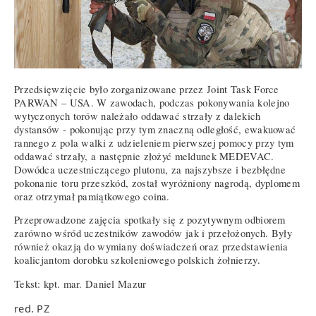
Przedsięwzięcie było zorganizowane przez Joint Task Force
PARWAN – USA. W zawodach, podczas pokonywania kolejno
wytyczonych torów należało oddawać strzały z dalekich
dystansów - pokonując przy tym znaczną odległość, ewakuować
rannego z pola walki z udzieleniem pierwszej pomocy przy tym
oddawać strzały, a następnie złożyć meldunek MEDEVAC.
Dowódca uczestniczącego plutonu, za najszybsze i bezbłędne
pokonanie toru przeszkód, został wyróżniony nagrodą, dyplomem
oraz otrzymał pamiątkowego coina.
Przeprowadzone zajęcia spotkały się z pozytywnym odbiorem
zarówno wśród uczestników zawodów jak i przełożonych. Były
również okazją do wymiany doświadczeń oraz przedstawienia
koalicjantom dorobku szkoleniowego polskich żołnierzy.
Tekst: kpt. mar. Daniel Mazur
red. PZ