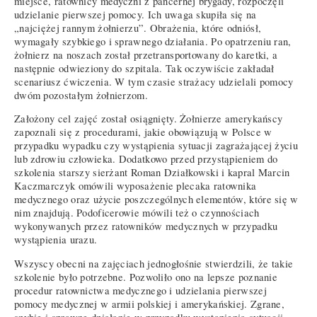
miejsce, ratownicy medyczni z pancernej brygady, rozpoczęli
udzielanie pierwszej pomocy. Ich uwaga skupiła się na
„najciężej rannym żołnierzu”. Obrażenia, które odniósł,
wymagały szybkiego i sprawnego działania. Po opatrzeniu ran,
żołnierz na noszach został przetransportowany do karetki, a
następnie odwieziony do szpitala. Tak oczywiście zakładał
scenariusz ćwiczenia. W tym czasie strażacy udzielali pomocy
dwóm pozostałym żołnierzom.
Założony cel zajęć został osiągnięty. Żołnierze amerykańscy
zapoznali się z procedurami, jakie obowiązują w Polsce w
przypadku wypadku czy wystąpienia sytuacji zagrażającej życiu
lub zdrowiu człowieka. Dodatkowo przed przystąpieniem do
szkolenia starszy sierżant Roman Działkowski i kapral Marcin
Kaczmarczyk omówili wyposażenie plecaka ratownika
medycznego oraz użycie poszczególnych elementów, które się w
nim znajdują. Podoficerowie mówili też o czynnościach
wykonywanych przez ratowników medycznych w przypadku
wystąpienia urazu.
Wszyscy obecni na zajęciach jednogłośnie stwierdzili, że takie
szkolenie było potrzebne. Pozwoliło ono na lepsze poznanie
procedur ratownictwa medycznego i udzielania pierwszej
pomocy medycznej w armii polskiej i amerykańskiej. Zgrane,