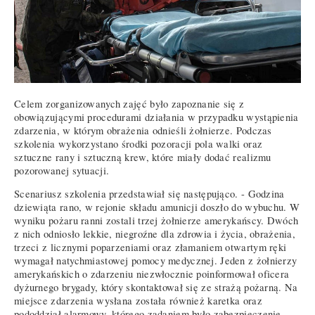
Celem zorganizowanych zajęć było zapoznanie się z
obowiązującymi procedurami działania w przypadku wystąpienia
zdarzenia, w którym obrażenia odnieśli żołnierze. Podczas
szkolenia wykorzystano środki pozoracji pola walki oraz
sztuczne rany i sztuczną krew, które miały dodać realizmu
pozorowanej sytuacji.
Scenariusz szkolenia przedstawiał się następująco. - Godzina
dziewiąta rano, w rejonie składu amunicji doszło do wybuchu. W
wyniku pożaru ranni zostali trzej żołnierze amerykańscy. Dwóch
z nich odniosło lekkie, niegroźne dla zdrowia i życia, obrażenia,
trzeci z licznymi poparzeniami oraz złamaniem otwartym ręki
wymagał natychmiastowej pomocy medycznej. Jeden z żołnierzy
amerykańskich o zdarzeniu niezwłocznie poinformował oficera
dyżurnego brygady, który skontaktował się ze strażą pożarną. Na
miejsce zdarzenia wysłana została również karetka oraz
pododdział alarmowy, którego zadaniem było zabezpieczenie