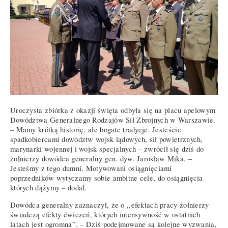
Uroczysta zbiórka z okazji święta odbyła się na placu apelowym
Dowództwa Generalnego Rodzajów Sił Zbrojnych w Warszawie.
– Mamy krótką historię, ale bogate tradycje. Jesteście
spadkobiercami dowództw wojsk lądowych, sił powietrznych,
marynarki wojennej i wojsk specjalnych – zwrócił się dziś do
żołnierzy dowódca generalny gen. dyw. Jarosław Mika. –
Jesteśmy z tego dumni. Motywowani osiągnięciami
poprzedników wytyczamy sobie ambitne cele, do osiągnięcia
których dążymy – dodał.
Dowódca generalny zaznaczył, że o ,,efektach pracy żołnierzy
świadczą efekty ćwiczeń, których intensywność w ostatnich
latach jest ogromna”. – Dziś podejmowane są kolejne wyzwania,