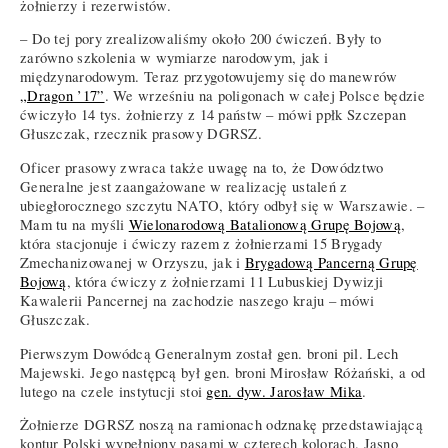
żołnierzy i rezerwistów.
– Do tej pory zrealizowaliśmy około 200 ćwiczeń. Były to
zarówno szkolenia w wymiarze narodowym, jak i
międzynarodowym. Teraz przygotowujemy się do manewrów
„Dragon ’17”
. We wrześniu na poligonach w całej Polsce będzie
ćwiczyło 14 tys. żołnierzy z 14 państw – mówi ppłk Szczepan
Głuszczak, rzecznik prasowy DGRSZ.
Oficer prasowy zwraca także uwagę na to, że Dowództwo
Generalne jest zaangażowane w realizację ustaleń z
ubiegłorocznego szczytu NATO, który odbył się w Warszawie. –
Mam tu na myśli
Wielonarodową Batalionową Grupę Bojową
,
która stacjonuje i ćwiczy razem z żołnierzami 15 Brygady
Zmechanizowanej w Orzyszu, jak i
Brygadową Pancerną Grupę
Bojową
, która ćwiczy z żołnierzami 11 Lubuskiej Dywizji
Kawalerii Pancernej na zachodzie naszego kraju – mówi
Głuszczak.
Pierwszym Dowódcą Generalnym został gen. broni pil. Lech
Majewski. Jego następcą był gen. broni Mirosław Różański, a od
lutego na czele instytucji stoi
gen. dyw. Jarosław Mika
.
Żołnierze DGRSZ noszą na ramionach odznakę przedstawiającą
kontur Polski wypełniony pasami w czterech kolorach. Jasno