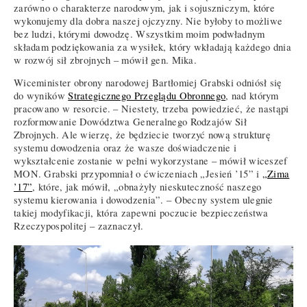
zarówno o charakterze narodowym, jak i sojuszniczym, które
wykonujemy dla dobra naszej ojczyzny. Nie byłoby to możliwe
bez ludzi, którymi dowodzę. Wszystkim moim podwładnym
składam podziękowania za wysiłek, który wkładają każdego dnia
w rozwój sił zbrojnych – mówił gen. Mika.
Wiceminister obrony narodowej Bartłomiej Grabski odniósł się
do wyników
Strategicznego Przeglądu Obronnego
, nad którym
pracowano w resorcie. – Niestety, trzeba powiedzieć, że nastąpi
rozformowanie Dowództwa Generalnego Rodzajów Sił
Zbrojnych. Ale wierzę, że będziecie tworzyć nową strukturę
systemu dowodzenia oraz że wasze doświadczenie i
wykształcenie zostanie w pełni wykorzystane – mówił wiceszef
MON. Grabski przypomniał o ćwiczeniach „Jesień ’15” i
„Zima
’17”
, które, jak mówił, „obnażyły nieskuteczność naszego
systemu kierowania i dowodzenia”. – Obecny system ulegnie
takiej modyfikacji, która zapewni poczucie bezpieczeństwa
Rzeczypospolitej – zaznaczył.