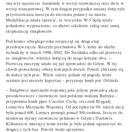
ona trzy najstarsze Anakondy w wersji ratowniczej oraz dwie w
wersji transportowej. W tym drugim przypadku zmiany dotyczyły
przystosowania maszyn do niesienia pomocy na morzu.
Modyfikacja miała sprawić, że wszystkie W-3 będą miały
jednakowe wyposażenie, co ułatwi szkolenie załóg oraz samą
eksploatację śmigłowców.
Pod koniec ubiegłego roku rozpoczął się drugi etap
przedsięwzięcia. Ruszyła przebudowa W-3, które do służby
wchodziły w latach 1998–2002. Do Świdnika odleciał pierwszy
ze śmigłowców, wkrótce dołączą do niego kolejne dwa. –
Pierwszą maszynę udało się już sprowadzić do Gdyni. W tej
chwili prowadzimy obloty kolejnych dwóch. Powoli zbliżamy się
do końca tych prac. Wiele zależy jednak od pogody, która
ostatnio jest niestety kapryśna – przyznaje kmdr por. Orliński.
– Śmigłowce marynarki wojennej jako jedyne prowadzą akcje
poszukiwawcze i ratownicze nad polskimi wodami Bałtyku –
przypomina kmdr ppor. Czesław Cichy, rzecznik Brygady
Lotnictwa Marynarki Wojennej. Od początku lat 90. takich akcji
było ponad 600. Lotnicy pomogli ponad 300 osobom. Jeszcze do
niedawna dyżury ratownicze pełniono w Gdyni i Darłowie.
Kilkanaście miesięcy temu trzeba je było jednak ograniczyć do
drugiej z tych baz. Powód: braki sprzętowe.