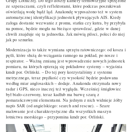
Grupy Lotniczej. Do tego doszły kamery termowizyjne sprzężone
ze szperaczami, czyli reflektorami, które podczas poszukiwań
oświetlają wodę bądź ląd. Anakondę wyposażono też w system
automatycznej identyfikacji jednostek pływających AIS. Kiedy
załoga dostanie wezwanie z promu, statku czy kutra, by przybyła
na pomoc, będzie mogła na bieżąco sprawdzać, gdzie w danej
chwili znajduje się ta jednostka. Jak mówią piloci, poleci do niej
jak po sznurku.
Modernizacja to także wymiana sprzętu ratowniczego: od kosza i
pętli, które służą do wciągania rannego na pokład, po nosze i
respirator. – Ważną zmianą jest wprowadzenie nowych jednostek
pomiaru, na których opierają się pokładowe systemy – wyjaśnia
kmdr por. Orliński. – Do tej pory korzystaliśmy z systemu
metrycznego, teraz prędkość czy wysokość będzie podawana
według miar anglosaskich – dodaje. Anakonda otrzymała nowy
radar i GPS, nieco inaczej też wygląda. Wcześniej śmigłowiec
był biało-czerwony, teraz kadłub ma barwę szarą z
pomarańczowymi elementami. Na jednym z nich widnieje żółty
napis SAR (od angielskiego: search and rescue). – Szare
malowanie jest charakterystyczne dla wszystkich maszyn
lotnictwa morskiego – przypomina kmdr por. Orliński.