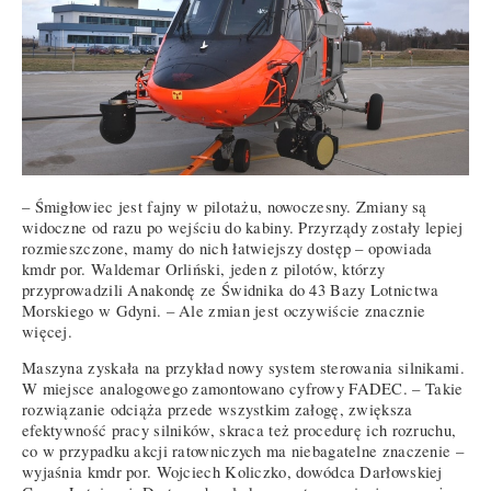
– Śmigłowiec jest fajny w pilotażu, nowoczesny. Zmiany są
widoczne od razu po wejściu do kabiny. Przyrządy zostały lepiej
rozmieszczone, mamy do nich łatwiejszy dostęp – opowiada
kmdr por. Waldemar Orliński, jeden z pilotów, którzy
przyprowadzili Anakondę ze Świdnika do 43 Bazy Lotnictwa
Morskiego w Gdyni. – Ale zmian jest oczywiście znacznie
więcej.
Maszyna zyskała na przykład nowy system sterowania silnikami.
W miejsce analogowego zamontowano cyfrowy FADEC. – Takie
rozwiązanie odciąża przede wszystkim załogę, zwiększa
efektywność pracy silników, skraca też procedurę ich rozruchu,
co w przypadku akcji ratowniczych ma niebagatelne znaczenie –
wyjaśnia kmdr por. Wojciech Koliczko, dowódca Darłowskiej