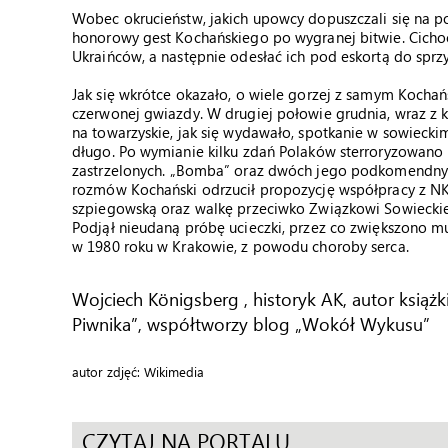
Wobec okrucieństw, jakich upowcy dopuszczali się na po
honorowy gest Kochańskiego po wygranej bitwie. Cichoc
Ukraińców, a następnie odesłać ich pod eskortą do sprz
Jak się wkrótce okazało, o wiele gorzej z samym Kochań
czerwonej gwiazdy. W drugiej połowie grudnia, wraz z 
na towarzyskie, jak się wydawało, spotkanie w sowiecki
długo. Po wymianie kilku zdań Polaków sterroryzowano i
zastrzelonych. „Bomba” oraz dwóch jego podkomendnych
rozmów Kochański odrzucił propozycję współpracy z NK
szpiegowską oraz walkę przeciwko Związkowi Sowieckie
Podjął nieudaną próbę ucieczki, przez co zwiększono mu
w 1980 roku w Krakowie, z powodu choroby serca.
Wojciech Königsberg , historyk AK, autor książ
Piwnika”, współtworzy blog „Wokół Wykusu”
autor zdjęć: Wikimedia
CZYTAJ NA PORTALU