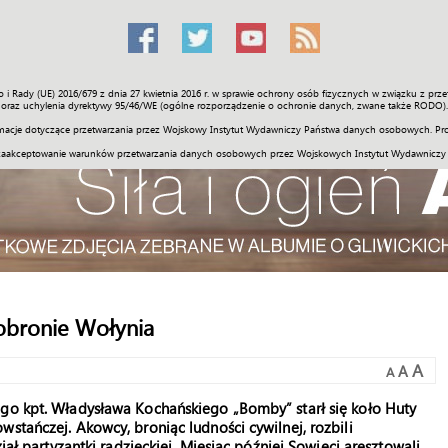
o i Rady (UE) 2016/679 z dnia 27 kwietnia 2016 r. w sprawie ochrony osób fizycznych w związku z 
Świat
Społeczność
Sport
Historia
Galerie
Wideo
ENGLI
oraz uchylenia dyrektywy 95/46/WE (ogólne rozporządzenie o ochronie danych, zwane także RODO).
acje dotyczące przetwarzania przez Wojskowy Instytut Wydawniczy Państwa danych osobowych. Pro
zaakceptowanie warunków przetwarzania danych osobowych przez Wojskowych Instytut Wydawniczy
obronie Wołynia
A
A
A
ego kpt. Władysława Kochańskiego „Bomby” starł się koło Huty
stańczej. Akowcy, broniąc ludności cywilnej, rozbili
iał partyzantki radzieckiej. Miesiąc później Sowieci aresztowali