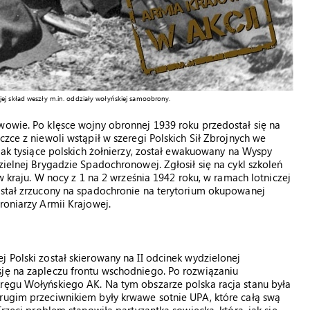
jej skład weszły m.in. oddziały wołyńskiej samoobrony.
wowie. Po klęsce wojny obronnej 1939 roku przedostał się na
czce z niewoli wstąpił w szeregi Polskich Sił Zbrojnych we
 jak tysiące polskich żołnierzy, został ewakuowany na Wyspy
zielnej Brygadzie Spadochronowej. Zgłosił się na cykl szkoleń
 w kraju. W nocy z 1 na 2 września 1942 roku, w ramach lotniczej
ostał zrzucony na spadochronie na terytorium okupowanej
roniarzy Armii Krajowej.
 Polski został skierowany na II odcinek wydzielonej
sję na zapleczu frontu wschodniego. Po rozwiązaniu
kręgu Wołyńskiego AK. Na tym obszarze polska racja stanu była
Drugim przeciwnikiem były krwawe sotnie UPA, które całą swą