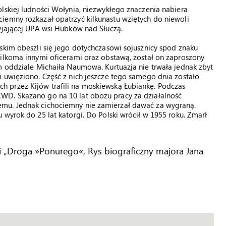
lskiej ludności Wołynia, niezwykłego znaczenia nabiera
iemny rozkazał opatrzyć kilkunastu wziętych do niewoli
yjającej UPA wsi Hubków nad Słuczą.
skim obeszli się jego dotychczasowi sojusznicy spod znaku
kilkoma innymi oficerami oraz obstawą, został on zaproszony
m oddziale Michaiła Naumowa. Kurtuazja nie trwała jednak zbyt
 uwięziono. Część z nich jeszcze tego samego dnia zostało
 przez Kijów trafili na moskiewską Łubiankę. Podczas
WD. Skazano go na 10 lat obozu pracy za działalność
mu. Jednak cichociemny nie zamierzał dawać za wygraną.
 wyrok do 25 lat katorgi. Do Polski wrócił w 1955 roku. Zmarł
ki „Droga »Ponurego«, Rys biograficzny majora Jana