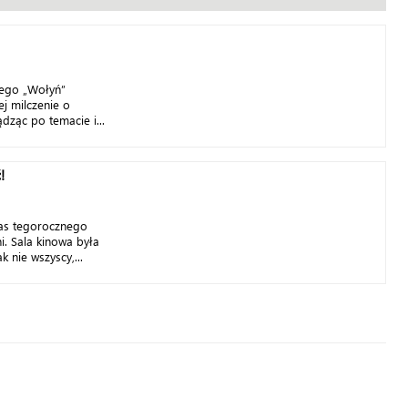
iego „Wołyń”
j milczenie o
dząc po temacie i...
!
as tegorocznego
i. Sala kinowa była
k nie wszyscy,...