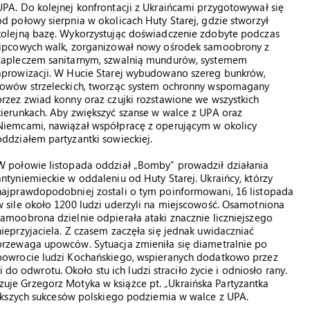
UPA. Do kolejnej konfrontacji z Ukraińcami przygotowywał się
od połowy sierpnia w okolicach Huty Starej, gdzie stworzył
kolejną bazę. Wykorzystując doświadczenie zdobyte podczas
lipcowych walk, zorganizował nowy ośrodek samoobrony z
zapleczem sanitarnym, szwalnią mundurów, systemem
aprowizacji. W Hucie Starej wybudowano szereg bunkrów,
rowów strzeleckich, tworząc system ochronny wspomagany
przez zwiad konny oraz czujki rozstawione we wszystkich
kierunkach. Aby zwiększyć szanse w walce z UPA oraz
Niemcami, nawiązał współpracę z operującym w okolicy
oddziałem partyzantki sowieckiej.
W połowie listopada oddział „Bomby” prowadził działania
antyniemieckie w oddaleniu od Huty Starej. Ukraińcy, którzy
najprawdopodobniej zostali o tym poinformowani, 16 listopada
w sile około 1200 ludzi uderzyli na miejscowość. Osamotniona
samoobrona dzielnie odpierała ataki znacznie liczniejszego
nieprzyjaciela. Z czasem zaczęła się jednak uwidaczniać
przewaga upowców. Sytuacja zmieniła się diametralnie po
powrocie ludzi Kochańskiego, wspieranych dodatkowo przez
 do odwrotu. Około stu ich ludzi straciło życie i odniosło rany.
kazuje Grzegorz Motyka w książce pt. „Ukraińska Partyzantka
ększych sukcesów polskiego podziemia w walce z UPA.