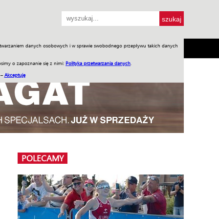
przetwarzaniem danych osobowych i w sprawie swobodnego przepływu takich danych
SH
SKLEP
Jednodniówki
Praca w WIW
simy o zapoznanie się z nimi:
Polityka przetwarzania danych
.
 –
Akceptuję
POLECAMY