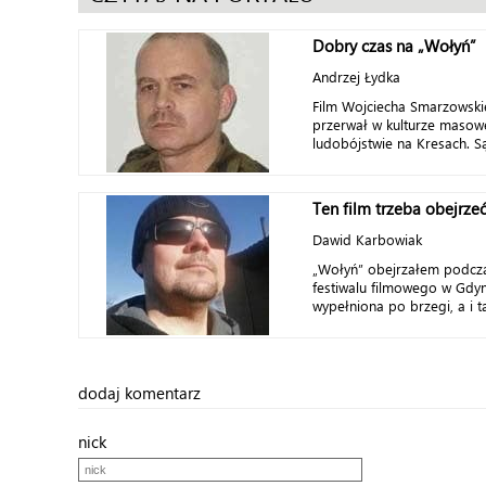
Dobry czas na „Wołyń”
Andrzej Łydka
Film Wojciecha Smarzowsk
przerwał w kulturze masowe
ludobójstwie na Kresach. Są
Ten film trzeba obejrzeć
Dawid Karbowiak
„Wołyń” obejrzałem podcz
festiwalu filmowego w Gdyn
wypełniona po brzegi, a i ta
dodaj komentarz
nick