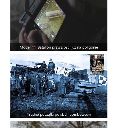
Model 44. Batalion przyszłości już na poligonie
Trudne początki polskich bombowców