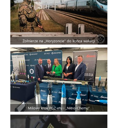
Żołnierze na „Horyzoncie” do końca wakacji
Milowy krok PGZ-etu i „Nitro-Chemu”