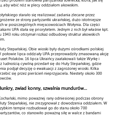
Trzeci problem stanowiła partyzantka sowiecka, która, jak się
u, aby wbić nóż w plecy oddziałom akowskim.
ńskiego starało się realizować zadania zlecane przez
żenie ze strony partyzantki ukraińskiej, dużo istotniejsze
h w poszczególnych miejscowościach Wołynia. Dla części
ami UPA stała się priorytetem. Jednym z nich był właśnie kpt.
u 1943 roku otrzymał rozkaz odbudowy struktur akowskich
im.
uty Stepańskiej. Obie wioski były dużymi ośrodkami polskiej
 W połowie lipca oddziały UPA przeprowadziły zmasowaną akcję
uset Polaków. 16 lipca Ukraińcy zaatakowali także Wyrkę i
ludnością cywilną przedarł się do Huty Stepańskiej, gdzie
a podjął decyzję o ewakuacji z zagrożonej wioski. Kilka
zebić się przez pierścień nieprzyjaciela. Niestety około 300
powców.
Bunkry, zwiad konny, szwalnia mundurów…
Kochański, mimo poważnej rany odniesionej podczas obrony
Huty Stepańskiej, nie zrezygnował z dowodzenia oddziałem. W
szybkim tempie rozbudował go do stanu około 700
partyzantów, co stanowiło poważną siłę w walce z bandami