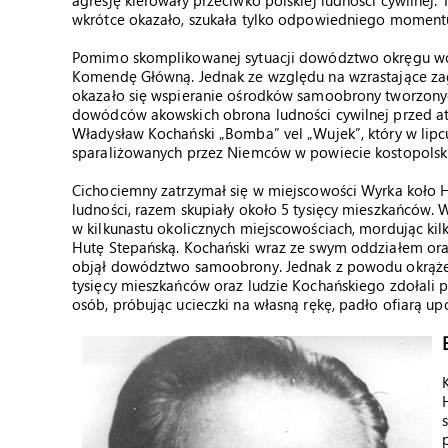
agresję kierowały przeciwko polskiej ludności cywilnej. 
wkrótce okazało, szukała tylko odpowiedniego moment
Pomimo skomplikowanej sytuacji dowództwo okręgu woły
Komendę Główną. Jednak ze względu na wzrastające zagro
okazało się wspieranie ośrodków samoobrony tworzonyc
dowódców akowskich obrona ludności cywilnej przed atak
Władysław Kochański „Bomba” vel „Wujek”, który w lipc
sparaliżowanych przez Niemców w powiecie kostopolsk
Cichociemny zatrzymał się w miejscowości Wyrka koło H
ludności, razem skupiały około 5 tysięcy mieszkańców.
w kilkunastu okolicznych miejscowościach, mordując kilk
Hutę Stepańską. Kochański wraz ze swym oddziałem oraz 
objął dowództwo samoobrony. Jednak z powodu okrążeni
tysięcy mieszkańców oraz ludzie Kochańskiego zdołali pr
osób, próbując ucieczki na własną rękę, padło ofiarą u