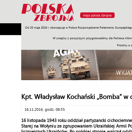
moja polska zbrojna
Od 25 maja 2018 r. obowiązuje w Polsce Rozporządzenie Parlamentu Europejskieg
Armia
Poligon
Sprzęt
Misje
Polityka
Prawo
W związku z powyższym przygotowaliśmy dla Państwa inform
Prosimy o 
Kpt. Władysław Kochański „Bomba” w 
16.11.2016, godz. 06:55
16 listopada 1943 roku oddział partyzancki cichociemn
Starej na Wołyniu ze zgrupowaniem Ukraińskiej Armii Pow
liczniejszych Ukraińców. Po polskiej stronie walczył oddz