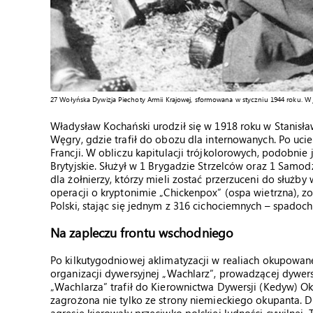
27 Wołyńska Dywizja Piechoty Armii Krajowej, sformowana w styczniu 1944 roku. W 
Władysław Kochański urodził się w 1918 roku w Stanisła
Węgry, gdzie trafił do obozu dla internowanych. Po ucie
Francji. W obliczu kapitulacji trójkolorowych, podobnie
Brytyjskie. Służył w 1 Brygadzie Strzelców oraz 1 Samod
dla żołnierzy, którzy mieli zostać przerzuceni do służby
operacji o kryptonimie „Chickenpox” (ospa wietrzna), z
Polski, stając się jednym z 316 cichociemnych – spadoch
Na zapleczu frontu wschodniego
Po kilkutygodniowej aklimatyzacji w realiach okupowanej
organizacji dywersyjnej „Wachlarz”, prowadzącej dywer
„Wachlarza” trafił do Kierownictwa Dywersji (Kedyw) O
zagrożona nie tylko ze strony niemieckiego okupanta. 