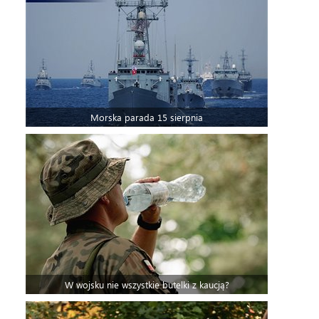
Morska parada 15 sierpnia
W wojsku nie wszystkie butelki z kaucją?