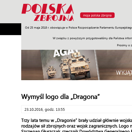
moja polska zbrojna
Od 25 maja 2018 r. obowiązuje w Polsce Rozporządzenie Parlamentu Europejskieg
Armia
Poligon
Sprzęt
Misje
Polityka
Prawo
W związku z powyższym przygotowaliśmy dla Państwa inform
Prosimy o 
Wymyśl logo dla „Dragona”
23.10.2016, godz. 13:55
Trzy lata temu w „Dragonie” brały udział głównie wojsk
rodzajów sił zbrojnych oraz wojsk zagranicznych. Log
Szczepan Głuszczak, rzecznik Dowództwa Generalnego Ro