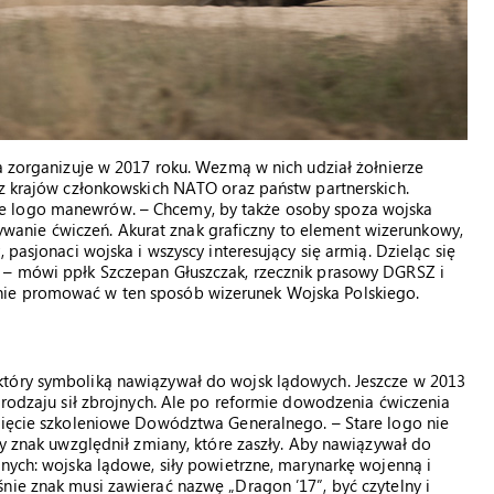
ia zorganizuje w 2017 roku. Wezmą w nich udział żołnierze
 z krajów członkowskich NATO oraz państw partnerskich.
e logo manewrów. – Chcemy, by także osoby spoza wojska
anie ćwiczeń. Akurat znak graficzny to element wizerunkowy,
 pasjonaci wojska i wszyscy interesujący się armią. Dzieląc się
 – mówi ppłk Szczepan Głuszczak, rzecznik prasowy DGRSZ i
nie promować w ten sposób wizerunek Wojska Polskiego.
który symboliką nawiązywał do wojsk lądowych. Jeszcze w 2013
 rodzaju sił zbrojnych. Ale po reformie dowodzenia ćwiczenia
wzięcie szkoleniowe Dowództwa Generalnego. – Stare logo nie
wy znak uwzględnił zmiany, które zaszły. Aby nawiązywał do
jnych: wojska lądowe, siły powietrzne, marynarkę wojenną i
nie znak musi zawierać nazwę „Dragon ’17”, być czytelny i