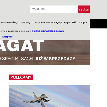
przetwarzaniem danych osobowych i w sprawie swobodnego przepływu takich danych
SH
SKLEP
Jednodniówki
Praca w WIW
simy o zapoznanie się z nimi:
Polityka przetwarzania danych
.
 –
Akceptuję
POLECAMY