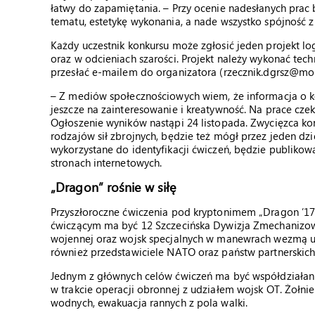
łatwy do zapamiętania. – Przy ocenie nadesłanych prac
tematu, estetykę wykonania, a nade wszystko spójność 
Każdy uczestnik konkursu może zgłosić jeden projekt lo
oraz w odcieniach szarości. Projekt należy wykonać tech
przesłać e-mailem do organizatora (rzecznik.dgrsz@mo
– Z mediów społecznościowych wiem, że informacja o kon
jeszcze na zainteresowanie i kreatywność. Na prace cz
Ogłoszenie wyników nastąpi 24 listopada. Zwycięzca 
rodzajów sił zbrojnych, będzie też mógł przez jeden dz
wykorzystane do identyfikacji ćwiczeń, będzie publiko
stronach internetowych.
„Dragon” rośnie w siłę
Przyszłoroczne ćwiczenia pod kryptonimem „Dragon ’17
ćwiczącym ma być 12 Szczecińska Dywizja Zmechanizowa
wojennej oraz wojsk specjalnych w manewrach wezmą udz
również przedstawiciele NATO oraz państw partnerskich
Jednym z głównych celów ćwiczeń ma być współdziałani
w trakcie operacji obronnej z udziałem wojsk OT. Żołni
wodnych, ewakuacja rannych z pola walki.