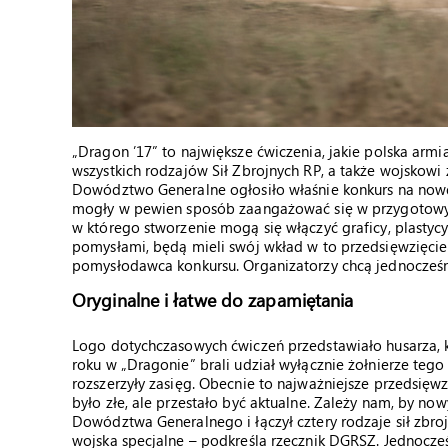
„Dragon ’17” to największe ćwiczenia, jakie polska arm
wszystkich rodzajów Sił Zbrojnych RP, a także wojskowi
Dowództwo Generalne ogłosiło właśnie konkurs na now
mogły w pewien sposób zaangażować się w przygotowyw
w którego stworzenie mogą się włączyć graficy, plastycy,
pomysłami, będą mieli swój wkład w to przedsięwzięcie
pomysłodawca konkursu. Organizatorzy chcą jednocześ
Oryginalne i łatwe do zapamiętania
Logo dotychczasowych ćwiczeń przedstawiało husarza, 
roku w „Dragonie” brali udział wyłącznie żołnierze tego
rozszerzyły zasięg. Obecnie to najważniejsze przedsię
było złe, ale przestało być aktualne. Zależy nam, by no
Dowództwa Generalnego i łączył cztery rodzaje sił zbro
wojska specjalne – podkreśla rzecznik DGRSZ. Jednocześ