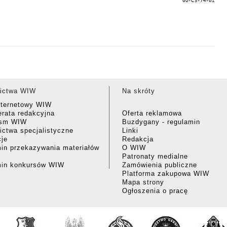
60-C3-74-61
ictwa WIW
Na skróty
nternetowy WIW
rata redakcyjna
Oferta reklamowa
ism WIW
Buzdygany - regulamin
ctwa specjalistyczne
Linki
cje
Redakcja
in przekazywania materiałów
O WIW
Patronaty medialne
min konkursów WIW
Zamówienia publiczne
Platforma zakupowa WIW
Mapa strony
Ogłoszenia o pracę