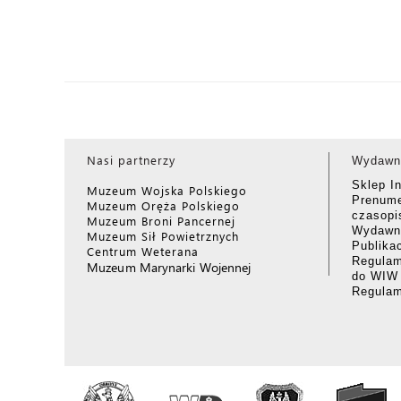
Nasi partnerzy
Wydawn
Sklep I
Muzeum Wojska Polskiego
Prenume
Muzeum Oręża Polskiego
czasop
Muzeum Broni Pancernej
Wydawni
Muzeum Sił Powietrznych
Publika
Centrum Weterana
Regulam
Muzeum Marynarki Wojennej
do WIW
Regula