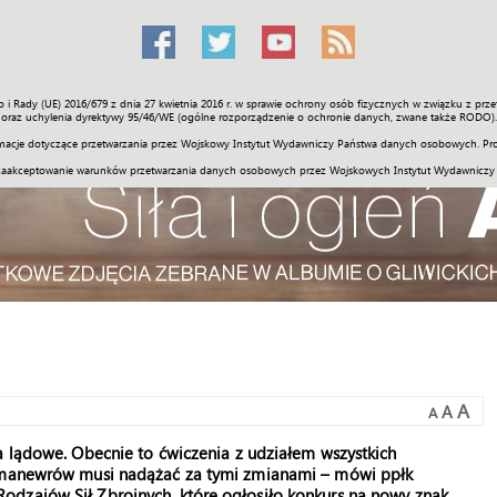
o i Rady (UE) 2016/679 z dnia 27 kwietnia 2016 r. w sprawie ochrony osób fizycznych w związku z 
Świat
Społeczność
Sport
Historia
Galerie
Wideo
ENGLI
oraz uchylenia dyrektywy 95/46/WE (ogólne rozporządzenie o ochronie danych, zwane także RODO).
acje dotyczące przetwarzania przez Wojskowy Instytut Wydawniczy Państwa danych osobowych. Pro
zaakceptowanie warunków przetwarzania danych osobowych przez Wojskowych Instytut Wydawniczy
A
A
A
a lądowe. Obecnie to ćwiczenia z udziałem wszystkich
o manewrów musi nadążać za tymi zmianami – mówi ppłk
dzajów Sił Zbrojnych, które ogłosiło konkurs na nowy znak