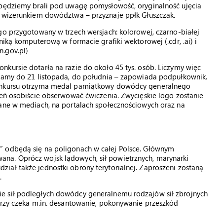
 będziemy brali pod uwagę pomysłowość, oryginalność ujęcia
z wizerunkiem dowództwa – przyznaje ppłk Głuszczak.
go przygotowany w trzech wersjach: kolorowej, czarno-białej
niką komputerową w formacie grafiki wektorowej (.cdr, .ai) i
n.gov.pl)
kursie dotarła na razie do około 45 tys. osób. Liczymy więc
ekamy do 21 listopada, do południa – zapowiada podpułkownik.
konkursu otrzyma medal pamiątkowy dowódcy generalnego
ień osobiście obserwować ćwiczenia. Zwycięskie logo zostanie
wane w mediach, na portalach społecznościowych oraz na
” odbędą się na poligonach w całej Polsce. Głównym
na. Oprócz wojsk lądowych, sił powietrznych, marynarki
iał także jednostki obrony terytorialnej. Zaproszeni zostaną
.
e sił podległych dowódcy generalnemu rodzajów sił zbrojnych
erzy czeka m.in. desantowanie, pokonywanie przeszkód