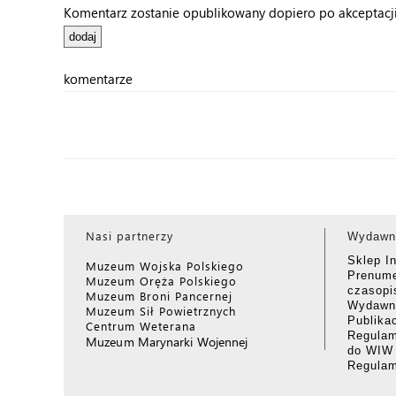
Komentarz zostanie opublikowany dopiero po akceptacji 
komentarze
Nasi partnerzy
Wydawn
Sklep I
Muzeum Wojska Polskiego
Prenume
Muzeum Oręża Polskiego
czasop
Muzeum Broni Pancernej
Wydawni
Muzeum Sił Powietrznych
Publika
Centrum Weterana
Regulam
Muzeum Marynarki Wojennej
do WIW
Regula