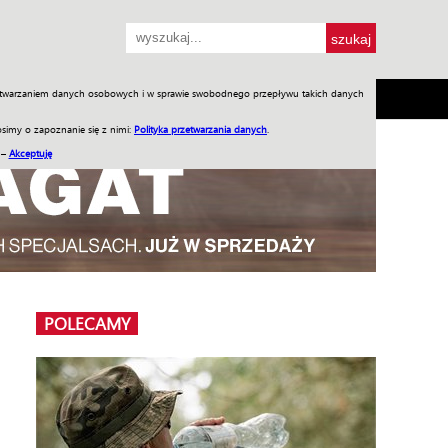
przetwarzaniem danych osobowych i w sprawie swobodnego przepływu takich danych
SH
SKLEP
Jednodniówki
Praca w WIW
simy o zapoznanie się z nimi:
Polityka przetwarzania danych
.
 –
Akceptuję
POLECAMY