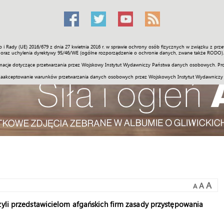
o i Rady (UE) 2016/679 z dnia 27 kwietnia 2016 r. w sprawie ochrony osób fizycznych w związku z 
Świat
Społeczność
Sport
Historia
Galerie
Wideo
ENGLI
oraz uchylenia dyrektywy 95/46/WE (ogólne rozporządzenie o ochronie danych, zwane także RODO).
acje dotyczące przetwarzania przez Wojskowy Instytut Wydawniczy Państwa danych osobowych. Pro
zaakceptowanie warunków przetwarzania danych osobowych przez Wojskowych Instytut Wydawniczy
A
A
A
żyli przedstawicielom afgańskich firm zasady przystępowania