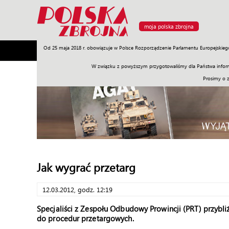
moja polska zbrojna
Od 25 maja 2018 r. obowiązuje w Polsce Rozporządzenie Parlamentu Europejskieg
Armia
Poligon
Sprzęt
Misje
Polityka
Prawo
W związku z powyższym przygotowaliśmy dla Państwa inform
Prosimy o 
Jak wygrać przetarg
12.03.2012, godz. 12:19
Specjaliści z Zespołu Odbudowy Prowincji (PRT) przybli
do procedur przetargowych.