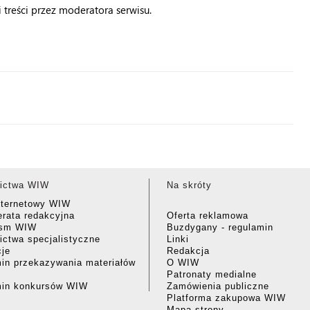
treści przez moderatora serwisu.
ictwa WIW
Na skróty
nternetowy WIW
rata redakcyjna
Oferta reklamowa
ism WIW
Buzdygany - regulamin
ctwa specjalistyczne
Linki
cje
Redakcja
in przekazywania materiałów
O WIW
Patronaty medialne
min konkursów WIW
Zamówienia publiczne
Platforma zakupowa WIW
Mapa strony