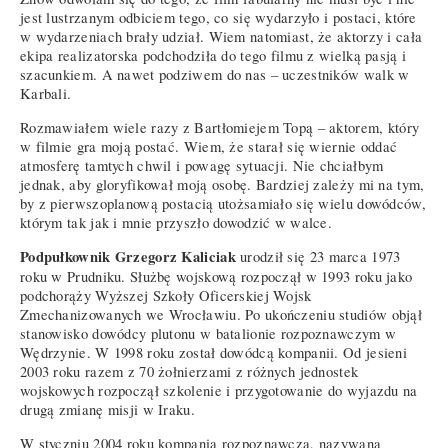
jest lustrzanym odbiciem tego, co się wydarzyło i postaci, które
w wydarzeniach brały udział. Wiem natomiast, że aktorzy i cała
ekipa realizatorska podchodziła do tego filmu z wielką pasją i
szacunkiem. A nawet podziwem do nas – uczestników walk w
Karbali.
Rozmawiałem wiele razy z Bartłomiejem Topą – aktorem, który
w filmie gra moją postać. Wiem, że starał się wiernie oddać
atmosferę tamtych chwil i powagę sytuacji. Nie chciałbym
jednak, aby gloryfikował moją osobę. Bardziej zależy mi na tym,
by z pierwszoplanową postacią utożsamiało się wielu dowódców,
którym tak jak i mnie przyszło dowodzić w walce.
Podpułkownik Grzegorz Kaliciak
urodził się 23 marca 1973
roku w Prudniku. Służbę wojskową rozpoczął w 1993 roku jako
podchorąży Wyższej Szkoły Oficerskiej Wojsk
Zmechanizowanych we Wrocławiu. Po ukończeniu studiów objął
stanowisko dowódcy plutonu w batalionie rozpoznawczym w
Wędrzynie. W 1998 roku został dowódcą kompanii. Od jesieni
2003 roku razem z 70 żołnierzami z różnych jednostek
wojskowych rozpoczął szkolenie i przygotowanie do wyjazdu na
drugą zmianę misji w Iraku.
W styczniu 2004 roku kompania rozpoznawcza, nazywana