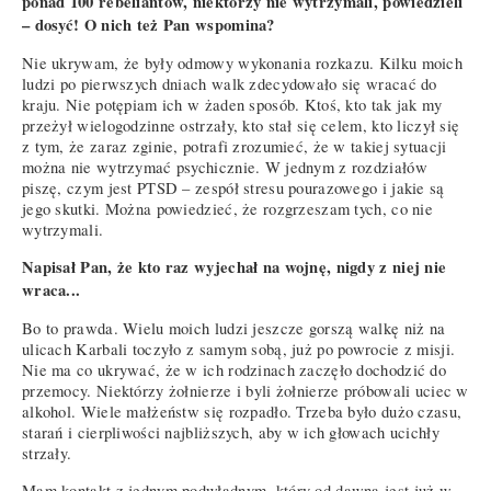
ponad 100 rebeliantów, niektórzy nie wytrzymali, powiedzieli
– dosyć! O nich też Pan wspomina?
Nie ukrywam, że były odmowy wykonania rozkazu. Kilku moich
ludzi po pierwszych dniach walk zdecydowało się wracać do
kraju. Nie potępiam ich w żaden sposób. Ktoś, kto tak jak my
przeżył wielogodzinne ostrzały, kto stał się celem, kto liczył się
z tym, że zaraz zginie, potrafi zrozumieć, że w takiej sytuacji
można nie wytrzymać psychicznie. W jednym z rozdziałów
piszę, czym jest PTSD – zespół stresu pourazowego i jakie są
jego skutki. Można powiedzieć, że rozgrzeszam tych, co nie
wytrzymali.
Napisał Pan, że kto raz wyjechał na wojnę, nigdy z niej nie
wraca...
Bo to prawda. Wielu moich ludzi jeszcze gorszą walkę niż na
ulicach Karbali toczyło z samym sobą, już po powrocie z misji.
Nie ma co ukrywać, że w ich rodzinach zaczęło dochodzić do
przemocy. Niektórzy żołnierze i byli żołnierze próbowali uciec w
alkohol. Wiele małżeństw się rozpadło. Trzeba było dużo czasu,
starań i cierpliwości najbliższych, aby w ich głowach ucichły
strzały.
Mam kontakt z jednym podwładnym, który od dawna jest już w