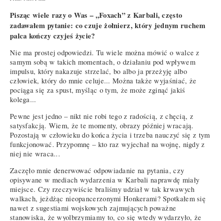
Pisząc wiele razy o Was – „Foxach” z Karbali, często
zadawałem pytanie: co czuje żołnierz, który jednym ruchem
palca kończy czyjeś życie?
Nie ma prostej odpowiedzi. Tu wiele można mówić o walce z
samym sobą w takich momentach, o działaniu pod wpływem
impulsu, który nakazuje strzelać, bo albo ja przeżyję albo
człowiek, który do mnie celuje... Można także wyjaśniać, że
pociąga się za spust, myśląc o tym, że może zginąć jakiś
kolega...
Pewne jest jedno – nikt nie robi tego z radością, z chęcią, z
satysfakcją. Wiem, że te momenty, obrazy później wracają.
Pozostają w człowieku do końca życia i trzeba nauczyć się z tym
funkcjonować. Przypomnę – kto raz wyjechał na wojnę, nigdy z
niej nie wraca...
Zaczęło mnie denerwować odpowiadanie na pytania, czy
opisywane w mediach wydarzenia w Karbali naprawdę miały
miejsce. Czy rzeczywiście braliśmy udział w tak krwawych
walkach, jeżdżąc nieopancerzonymi Honkerami? Spotkałem się
nawet z sugestiami wojskowych zajmujących poważne
stanowiska, że wyolbrzymiamy to, co się wtedy wydarzyło, że