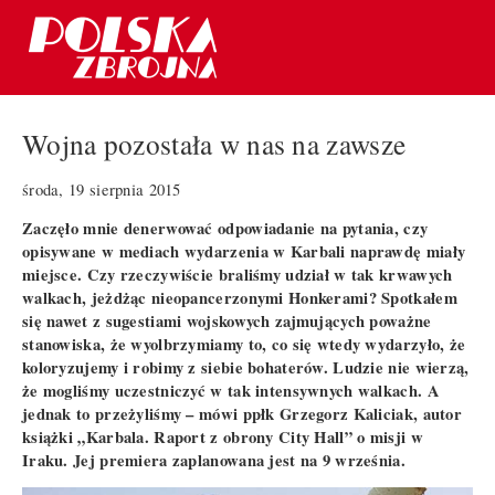
Wojna pozostała w nas na zawsze
środa, 19 sierpnia 2015
Zaczęło mnie denerwować odpowiadanie na pytania, czy
opisywane w mediach wydarzenia w Karbali naprawdę miały
miejsce. Czy rzeczywiście braliśmy udział w tak krwawych
walkach, jeżdżąc nieopancerzonymi Honkerami? Spotkałem
się nawet z sugestiami wojskowych zajmujących poważne
stanowiska, że wyolbrzymiamy to, co się wtedy wydarzyło, że
koloryzujemy i robimy z siebie bohaterów. Ludzie nie wierzą,
że mogliśmy uczestniczyć w tak intensywnych walkach. A
jednak to przeżyliśmy – mówi ppłk Grzegorz Kaliciak, autor
książki „Karbala. Raport z obrony City Hall” o misji w
Iraku. Jej premiera zaplanowana jest na 9 września.