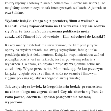
koloryzujemy i robimy z siebie bohaterów. Ludzie nie wierzą, że
mogliśmy uczestniczyć w tak intensywnych walkach. A jednak to
przeżyliśmy.
Wydanie książki zbiega się z premierą filmu o walkach w
Karbali, którą zapowiedziano na 11 września. Czy nie obawia
się Pan, że taka niefabularyzowana publikacja może
zaszkodzić filmowi lub odwrotnie – film zniechęci do książki?
Każdy mądry czytelnik ma świadomość, że film jest jedynie
oparty na wydarzeniach, ma swoją wymyśloną fabułę i taka
produkcja nie jest dokumentem. Książka wspomnieniowa zaś od
początku oparta jest na faktach, jest więc wierną relacją z
wydarzeń. Uważam, że obydwa projekty wzajemnie sobie nie
zaszkodzą. Wręcz przeciwnie. Mam nadzieję, że kto przeczyta
książkę, chętnie obejrzy film. A widz po seansie filmowym
sięgnie po książkę, aby wzbogacić swoją wiedzę.
Jak czuje się człowiek, którego historia będzie przeniesiona
na ekran i kogo ma zagrać aktor? Czy nie obawia się Pan, że
Pana postać, odczucia i sposób postępowania zostaną
wypaczone.
Znów odwołam się do tego, że film fabularny nie musi być i nie