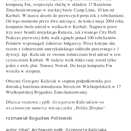
kompanią Fox, rozpoczęła służbę w składzie 17 Batalionu
Zmechanizowanego w irackiej bazie Camp Lima, 10 km od
Karbali. W marcu doszło do pierwszych potyczek z rebeliantami.
Od tego momentu przez dwa miesiące, do końca maja 2004 roku,
kompania brała udział w walkach w Karbali. Najpierw przez
trzy noce bronili miejskiego Ratusza, tak zwanego City Hall.
Podczas pierwszej doby walk zginęło ponad 100 rebeliantów.
Polaków wspomagali żołnierze bułgarscy. Przez kolejne dni,
razem z żołnierzami amerykańskiego oddziału pancernego z 1
dywizji, kpt. Kaliciak ze swoimi żołnierzami brał udział w tzw.
czyszczeniu Karbali. W trakcie walk lekko rany został tylko
jeden z nich, plut. Tomasz Nowak. Do kraju kompania Fox
wróciła w sierpniu.
Obecnie Grzegorz Kaliciak w stopniu podpułkownika jest
dowódcą batalionu dowodzenia Strzelców Wielkopolskich w 17
Wielkopolskiej Brygadzie Zmechanizowanej.
Dłuższa rozmowa z ppłk. Grzegorzem Kaliciakiem we
wrześniowym numerze miesięcznika „Polska Zbrojna”.
rozmawiał Bogusław Politowski
autor zdjęć: Archiwum ppłk. Grzegorza Kaliciaka