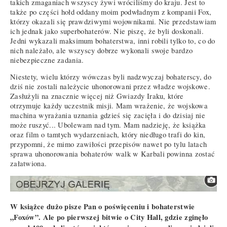
takich zmaganiach wszyscy żywi wróciliśmy do kraju. Jest to
także po części hołd oddany moim podwładnym z kompanii Fox,
którzy okazali się prawdziwymi wojownikami. Nie przedstawiam
ich jednak jako superbohaterów. Nie piszę, że byli doskonali.
Jedni wykazali maksimum bohaterstwa, inni robili tylko to, co do
nich należało, ale wszyscy dobrze wykonali swoje bardzo
niebezpieczne zadania.
Niestety, wielu którzy wówczas byli nadzwyczaj bohaterscy, do
dziś nie zostali należycie uhonorowani przez władze wojskowe.
Zasłużyli na znacznie więcej niż Gwiazdy Iraku, które
otrzymuje każdy uczestnik misji. Mam wrażenie, że wojskowa
machina wyrażania uznania gdzieś się zacięła i do dzisiaj nie
może ruszyć... Ubolewam nad tym. Mam nadzieję, że książka
oraz film o tamtych wydarzeniach, który niedługo trafi do kin,
przypomni, że mimo zawiłości przepisów nawet po tylu latach
sprawa uhonorowania bohaterów walk w Karbali powinna zostać
załatwiona.
W książce dużo pisze Pan o poświęceniu i bohaterstwie
„Foxów”. Ale po pierwszej bitwie o City Hall, gdzie zginęło