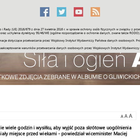
o i Rady (UE) 2016/679 z dnia 27 kwietnia 2016 r. w sprawie ochrony osób fizycznych w związku z 
Świat
Społeczność
Sport
Historia
Galerie
Wideo
ENGLI
oraz uchylenia dyrektywy 95/46/WE (ogólne rozporządzenie o ochronie danych, zwane także RODO).
acje dotyczące przetwarzania przez Wojskowy Instytut Wydawniczy Państwa danych osobowych. Pro
zaakceptowanie warunków przetwarzania danych osobowych przez Wojskowych Instytut Wydawniczy
A
A
A
ie wiele godzin i wysiłku, aby wyjść poza skrótowe uogólnienia
iały miejsce przed wiekami - powiedział wiceminister Maciej