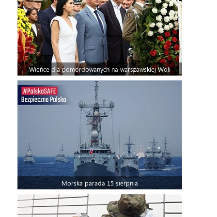
Wieńce dla pomordowanych na warszawskiej Woli
Morska parada 15 sierpnia