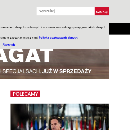
przetwarzaniem danych osobowych i w sprawie swobodnego przepływu takich danych
SH
SKLEP
Jednodniówki
Praca w WIW
simy o zapoznanie się z nimi:
Polityka przetwarzania danych
.
 –
Akceptuję
POLECAMY