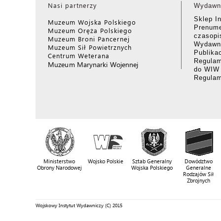
Nasi partnerzy
Wydawn
Sklep I
Muzeum Wojska Polskiego
Prenume
Muzeum Oręża Polskiego
czasop
Muzeum Broni Pancernej
Wydawni
Muzeum Sił Powietrznych
Publika
Centrum Weterana
Regulam
Muzeum Marynarki Wojennej
do WIW
Regula
Ministerstwo
Wojsko Polskie
Sztab Generalny
Dowództwo
Obrony Narodowej
Wojska Polskiego
Generalne
Rodzajów Sił
Zbrojnych
Wojskowy Instytut Wydawniczy (C) 2015