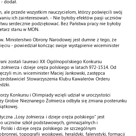
 - dodał.
, ale przede wszystkim nauczycielom, którzy poświęcili swój
aniu ich zainteresowań. - Nie byłoby efektów pasji uczniów
ństwu serdecznie podziękować. Bez Państwa pracy nie byłoby
retarz stanu w MON.
ów. Ministerstwo Obrony Narodowej jest dumne z tego, że
ięciu - powiedział kończąc swoje wystąpienie wiceminister
ani zostali laureaci XX Ogólnopolskiego Konkursu
 żołnierza i dzieje oręża polskiego w latach 972-1514. Od
zyli m.in. wiceminister Maciej Jankowski, zastępca
rzedstawiciel Stowarzyszenia Klubu Kawalerów Orderu
dzki.
torzy Konkursu i Olimpiady wzięli udział w uroczystości
Przy Grobie Nieznanego Żołnierza odbyła się zmiana posterunku
iątkowej.
czna „Losy żołnierza i dzieje oręża polskiego” jest
 do uczniów szkół podstawowych, gimnazjalnych i
Polski i dzieje oręża polskiego ze szczególnym
ronnej, topografii wojskowej, heraldyki, falerystyki, formacji