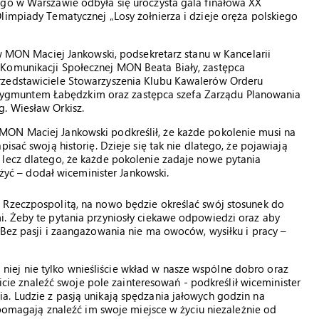
ego w Warszawie odbyła się uroczysta gala finałowa XX
limpiady Tematycznej „Losy żołnierza i dzieje oręża polskiego
 w MON Maciej Jankowski, podsekretarz stanu w Kancelarii
 Komunikacji Społecznej MON Beata Biały, zastępca
rzedstawiciele Stowarzyszenia Klubu Kawalerów Orderu
cz. Zygmuntem Łabędzkim oraz zastępca szefa Zarządu Planowania
. Wiesław Orkisz.
MON Maciej Jankowski podkreślił, że każde pokolenie musi na
isać swoją historię. Dzieje się tak nie dlatego, że pojawiają
 lecz dlatego, że każde pokolenie zadaje nowe pytania
 żyć – dodał wiceminister Jankowski.
 Rzeczpospolitą, na nowo będzie określać swój stosunek do
i. Żeby te pytania przyniosły ciekawe odpowiedzi oraz aby
 Bez pasji i zaangażowania nie ma owoców, wysiłku i pracy –
ki niej nie tylko wnieśliście wkład w nasze wspólne dobro oraz
ficie znaleźć swoje pole zainteresowań - podkreślił wiceminister
a. Ludzie z pasją unikają spędzania jałowych godzin na
a pomagają znaleźć im swoje miejsce w życiu niezależnie od