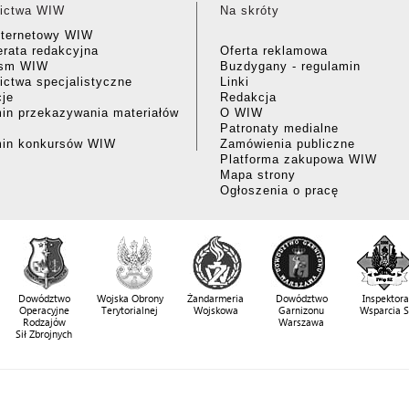
ictwa WIW
Na skróty
nternetowy WIW
rata redakcyjna
Oferta reklamowa
ism WIW
Buzdygany - regulamin
ctwa specjalistyczne
Linki
cje
Redakcja
in przekazywania materiałów
O WIW
Patronaty medialne
min konkursów WIW
Zamówienia publiczne
Platforma zakupowa WIW
Mapa strony
Ogłoszenia o pracę
Dowództwo
Wojska Obrony
Żandarmeria
Dowództwo
Inspektora
Operacyjne
Terytorialnej
Wojskowa
Garnizonu
Wsparcia 
Rodzajów
Warszawa
Sił Zbrojnych