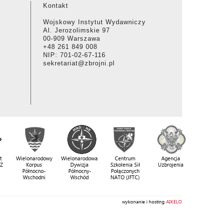
Kontakt
Wojskowy Instytut Wydawniczy
Al. Jerozolimskie 97
00-909 Warszawa
+48 261 849 008
NIP: 701-02-67-116
sekretariat@zbrojni.pl
t
Wielonarodowy
Wielonarodowa
Centrum
Agencja
SZ
Korpus
Dywizja
Szkolenia Sił
Uzbrojenia
Północno-
Północny-
Połączonych
Wschodni
Wschód
NATO (JFTC)
wykonanie i hosting
AIKELO