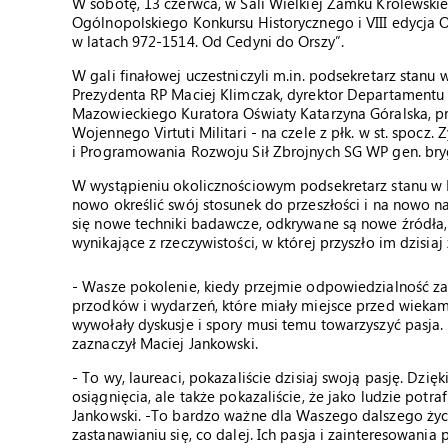
W sobotę, 13 czerwca, w Sali Wielkiej Zamku Królewski
Ogólnopolskiego Konkursu Historycznego i VIII edycja O
w latach 972-1514. Od Cedyni do Orszy”.
W gali finałowej uczestniczyli m.in. podsekretarz stanu
Prezydenta RP Maciej Klimczak, dyrektor Departamentu
Mazowieckiego Kuratora Oświaty Katarzyna Góralska, p
Wojennego Virtuti Militari - na czele z płk. w st. spo
i Programowania Rozwoju Sił Zbrojnych SG WP gen. bryg
W wystąpieniu okolicznościowym podsekretarz stanu w 
nowo określić swój stosunek do przeszłości i na nowo nap
się nowe techniki badawcze, odkrywane są nowe źródła,
wynikające z rzeczywistości, w której przyszło im dzisiaj
- Wasze pokolenie, kiedy przejmie odpowiedzialność za
przodków i wydarzeń, które miały miejsce przed wiekam
wywołały dyskusje i spory musi temu towarzyszyć pasja.
zaznaczył Maciej Jankowski.
- To wy, laureaci, pokazaliście dzisiaj swoją pasję. Dzię
osiągnięcia, ale także pokazaliście, że jako ludzie potra
Jankowski. -To bardzo ważne dla Waszego dalszego życi
zastanawianiu się, co dalej. Ich pasja i zainteresowani