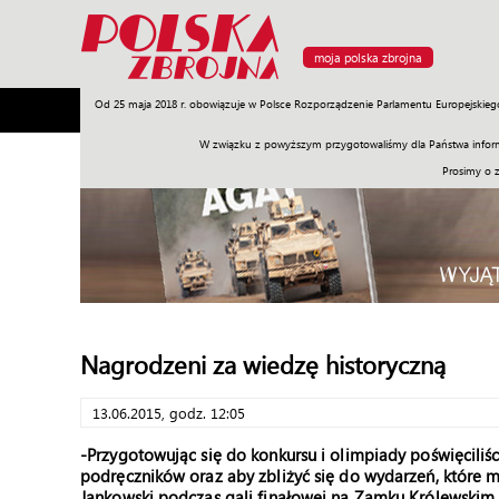
moja polska zbrojna
Od 25 maja 2018 r. obowiązuje w Polsce Rozporządzenie Parlamentu Europejskieg
Armia
Poligon
Sprzęt
Misje
Polityka
Prawo
W związku z powyższym przygotowaliśmy dla Państwa inform
Prosimy o 
Nagrodzeni za wiedzę historyczną
13.06.2015, godz. 12:05
-Przygotowując się do konkursu i olimpiady poświęciliśc
podręczników oraz aby zbliżyć się do wydarzeń, które m
Jankowski podczas gali finałowej na Zamku Królewskim.