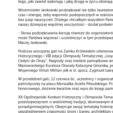
tego, jaki zawód wykonują i jaką drogę w życiu obierają
Wiceminister Jankowski podziękował nie tylko laureatom
czas i energię, żeby wspomóc podopiecznych w realizow
bez pasji nauczycieli. Dlatego chciałbym wszystkim Pa
naszej dzisiejszej wspólnej uroczystości - dodał podsek
- Słowa podziękowania kieruję również do organizator
może Państwa wspierać i uczestniczyć w tym przedsięwz
Maciej Jankowski.
Podczas uroczystej gali na Zamku Królewskim uhonorow
Historycznego i VIII edycji Olimpiady Tematycznej „Losy
Cedyni do Orszy”. Nagrody oraz medale pamiątkowe wręc
Mazowieckiego Kuratora Oświaty Katarzyna Góralska, p
Wojennego Virtuti Militari płk w st. spocz. Zygmunt Łabę
W przeddzień gali, 12 czerwca br., uczestnicy i organiza
patriotycznej na placu Marszałka Józefa Piłsudskiego. 
honorowego, złożenie kwiatów oraz wpis do księgi pam
XX Ogólnopolski Konkurs Historyczny i Olimpiada Tematy
przedsięwzięciem o wieloletniej tradycji, skierowanym
ponadgimnazjalnych. Obejmuje swoją tematyką historię 
uwzględnieniem znajomości broni i barwy, architektury ob