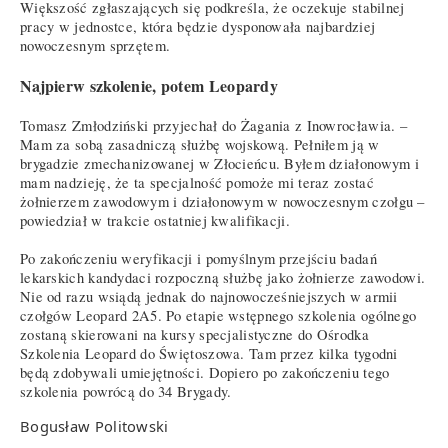
Większość zgłaszających się podkreśla, że oczekuje stabilnej
pracy w jednostce, która będzie dysponowała najbardziej
nowoczesnym sprzętem.
Najpierw szkolenie, potem Leopardy
Tomasz Zmłodziński przyjechał do Żagania z Inowrocławia. –
Mam za sobą zasadniczą służbę wojskową. Pełniłem ją w
brygadzie zmechanizowanej w Złocieńcu. Byłem działonowym i
mam nadzieję, że ta specjalność pomoże mi teraz zostać
żołnierzem zawodowym i działonowym w nowoczesnym czołgu –
powiedział w trakcie ostatniej kwalifikacji.
Po zakończeniu weryfikacji i pomyślnym przejściu badań
lekarskich kandydaci rozpoczną służbę jako żołnierze zawodowi.
Nie od razu wsiądą jednak do najnowocześniejszych w armii
czołgów Leopard 2A5. Po etapie wstępnego szkolenia ogólnego
zostaną skierowani na kursy specjalistyczne do Ośrodka
Szkolenia Leopard do Świętoszowa. Tam przez kilka tygodni
będą zdobywali umiejętności. Dopiero po zakończeniu tego
szkolenia powrócą do 34 Brygady.
Bogusław Politowski