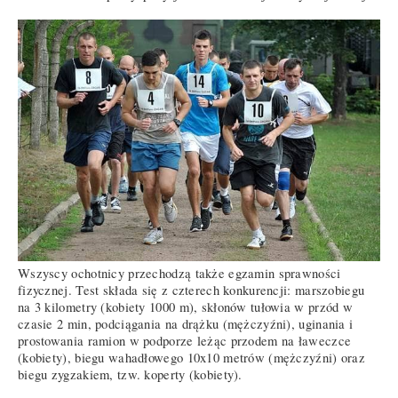
Wszyscy ochotnicy przechodzą także egzamin sprawności
fizycznej. Test składa się z czterech konkurencji: marszobiegu
na 3 kilometry (kobiety 1000 m), skłonów tułowia w przód w
czasie 2 min, podciągania na drążku (mężczyźni), uginania i
prostowania ramion w podporze leżąc przodem na ławeczce
(kobiety), biegu wahadłowego 10x10 metrów (mężczyźni) oraz
biegu zygzakiem, tzw. koperty (kobiety).