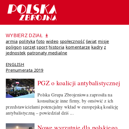
WYBIERZ DZIAŁ
armia
polityka
foto
wideo
społeczność
świat
misje
poligon
sprzęt
sport
historia
komentarze
kadry
z
jednostek
patronaty medialne
ENGLISH
Prenumerata 2019
PGZ o koalicji antybalistycznej
Polska Grupa Zbrojeniowa zaprosiła na
konsultacje inne firmy, by omówić z ich
przedstawicielami potencjalny wkład w europejską koalicję
antybalistyczną – powiedział dziś ...
Nowe wyrzutnie dla polskiego