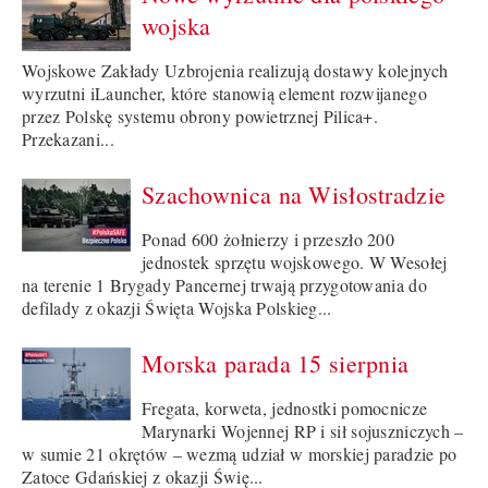
wojska
Wojskowe Zakłady Uzbrojenia realizują dostawy kolejnych
wyrzutni iLauncher, które stanowią element rozwijanego
przez Polskę systemu obrony powietrznej Pilica+.
Przekazani...
Szachownica na Wisłostradzie
Ponad 600 żołnierzy i przeszło 200
jednostek sprzętu wojskowego. W Wesołej
na terenie 1 Brygady Pancernej trwają przygotowania do
defilady z okazji Święta Wojska Polskieg...
Morska parada 15 sierpnia
Fregata, korweta, jednostki pomocnicze
Marynarki Wojennej RP i sił sojuszniczych –
w sumie 21 okrętów – wezmą udział w morskiej paradzie po
Zatoce Gdańskiej z okazji Świę...