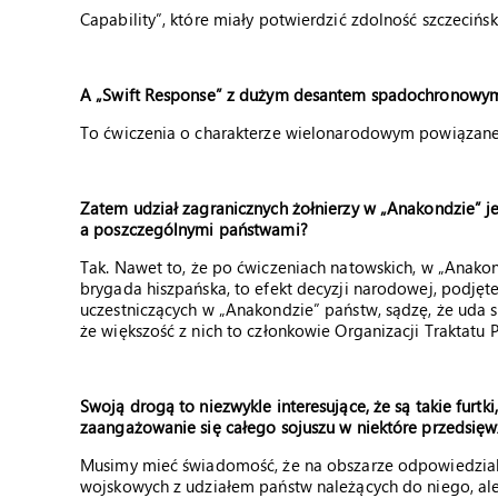
Capability”, które miały potwierdzić zdolność szczeci
A „Swift Response” z dużym desantem spadochronowy
To ćwiczenia o charakterze wielonarodowym powiązane 
Zatem udział zagranicznych żołnierzy w „Anakondzie” j
a poszczególnymi państwami?
Tak. Nawet to, że po ćwiczeniach natowskich, w „Anako
brygada hiszpańska, to efekt decyzji narodowej, podjęte
uczestniczących w „Anakondzie” państw, sądzę, że uda 
że większość z nich to członkowie Organizacji Traktatu 
Swoją drogą to niezwykle interesujące, że są takie fur
zaangażowanie się całego sojuszu w niektóre przedsięwz
Musimy mieć świadomość, że na obszarze odpowiedzial
wojskowych z udziałem państw należących do niego, ale