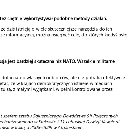
 też chętnie wykorzystywał podobne metody działań.
że dziś istnieją o wiele skuteczniejsze narzędzia do ich
rze informacyjnej, można osiągnąć cele, do których kiedyś było
sja jest bardziej skuteczna niż NATO. Wszelkie militarne
 dotarcia do własnych odbiorców, ale nie potrafią efektywnie
ętać, że w krajach demokratycznych istnieje w mediach
zu są, z małymi wyjątkami, w pełni kontrolowane przez
st szefem sztabu Sojuszniczego Dowództwa Sił Połączonych
hanizowanego w Krakowie i 11 Lubuskiej Dywizji Kawalerii
isji w Iraku, a 2008–2009 w Afganistanie.