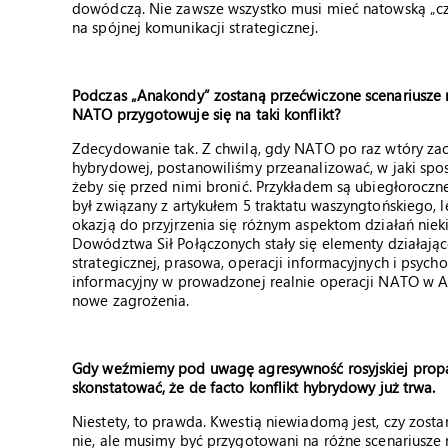
dowódczą. Nie zawsze wszystko musi mieć natowską „czap
na spójnej komunikacji strategicznej.
Podczas „Anakondy” zostaną przećwiczone scenariusze 
NATO przygotowuje się na taki konflikt?
Zdecydowanie tak. Z chwilą, gdy NATO po raz wtóry za
hybrydowej, postanowiliśmy przeanalizować, w jaki spos
żeby się przed nimi bronić. Przykładem są ubiegłoroczne
był związany z artykułem 5 traktatu waszyngtońskiego, 
okazją do przyjrzenia się różnym aspektom działań ni
Dowództwa Sił Połączonych stały się elementy działające
strategicznej, prasowa, operacji informacyjnych i psyc
informacyjny w prowadzonej realnie operacji NATO w Afg
nowe zagrożenia.
Gdy weźmiemy pod uwagę agresywność rosyjskiej prop
skonstatować, że de facto konflikt hybrydowy już trwa.
Niestety, to prawda. Kwestią niewiadomą jest, czy zost
nie, ale musimy być przygotowani na różne scenariusze r