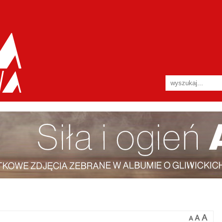
A
A
A