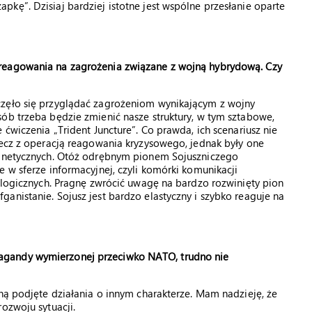
kę”. Dzisiaj bardziej istotne jest wspólne przesłanie oparte
reagowania na zagrożenia związane z wojną hybrydową. Czy
częło się przyglądać zagrożeniom wynikającym z wojny
ób trzeba będzie zmienić nasze struktury, w tym sztabowe,
 ćwiczenia „Trident Juncture”. Co prawda, ich scenariusz nie
lecz z operacją reagowania kryzysowego, jednak były one
ekinetycznych. Otóż odrębnym pionem Sojuszniczego
 w sferze informacyjnej, czyli komórki komunikacji
hologicznych. Pragnę zwrócić uwagę na bardzo rozwinięty pion
anistanie. Sojusz jest bardzo elastyczny i szybko reaguje na
agandy wymierzonej przeciwko NATO, trudno nie
aną podjęte działania o innym charakterze. Mam nadzieję, że
ozwoju sytuacji.