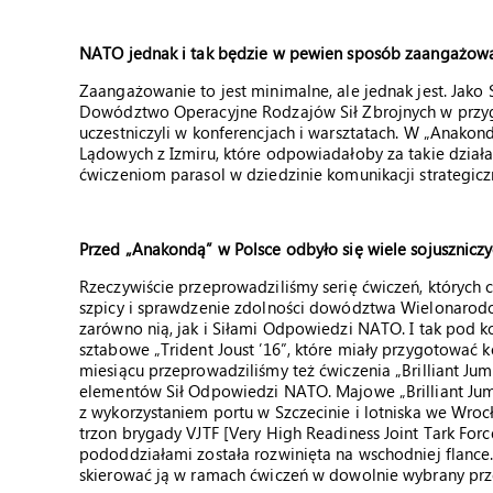
NATO jednak i tak będzie w pewien sposób zaangażowa
Zaangażowanie to jest minimalne, ale jednak jest. Jak
Dowództwo Operacyjne Rodzajów Sił Zbrojnych w przygo
uczestniczyli w konferencjach i warsztatach. W „Anako
Lądowych z Izmiru, które odpowiadałoby za takie działa
ćwiczeniom parasol w dziedzinie komunikacji strategiczne
Przed „Anakondą” w Polsce odbyło się wiele sojuszniczy
Rzeczywiście przeprowadziliśmy serię ćwiczeń, których
szpicy i sprawdzenie zdolności dowództwa Wielonar
zarówno nią, jak i Siłami Odpowiedzi NATO. I tak pod 
sztabowe „Trident Joust ’16”, które miały przygotować k
miesiącu przeprowadziliśmy też ćwiczenia „Brilliant Ju
elementów Sił Odpowiedzi NATO. Majowe „Brilliant Jum
z wykorzystaniem portu w Szczecinie i lotniska we Wrocła
trzon brygady VJTF [Very High Readiness Joint Tark Fo
pododdziałami została rozwinięta na wschodniej flanc
skierować ją w ramach ćwiczeń w dowolnie wybrany przez