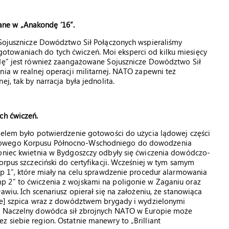
ne w „Anakondę ’16”.
o Sojusznicze Dowództwo Sił Połączonych wspieraliśmy
towaniach do tych ćwiczeń. Moi eksperci od kilku miesięcy
ndę” jest również zaangażowane Sojusznicze Dowództwo Sił
nia w realnej operacji militarnej. NATO zapewni też
j, tak by narracja była jednolita.
ch ćwiczeń.
 celem było potwierdzenie gotowości do użycia lądowej części
odowego Korpusu Północno-Wschodniego do dowodzenia
koniec kwietnia w Bydgoszczy odbyły się ćwiczenia dowódczo-
orpus szczeciński do certyfikacji. Wcześniej w tym samym
mp 1”, które miały na celu sprawdzenie procedur alarmowania
p 2” to ćwiczenia z wojskami na poligonie w Żaganiu oraz
wiu. Ich scenariusz opierał się na założeniu, że stanowiąca
rce] szpica wraz z dowództwem brygady i wydzielonymi
e. Naczelny dowódca sił zbrojnych NATO w Europie może
 siebie region. Ostatnie manewry to „Brilliant