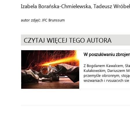
Izabela Borańska-Chmielewska, Tadeusz Wróbe
autor zdjęć: JFC Brunssum
CZYTAJ WIĘCEJ TEGO AUTORA
W poszukiwaniu zbroje
Z Bogdanem Kawalcem, Sł
Kułakowskim, Dariuszem 
przemyśle obronnym, stoją
wyzwaniach i rysujących się 