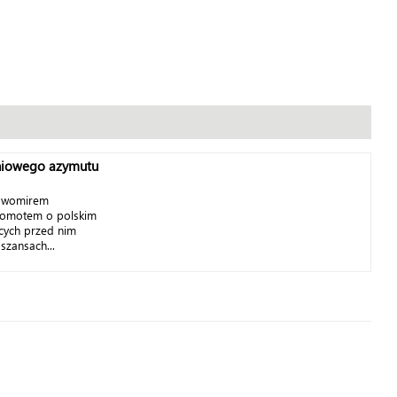
l
niowego azymutu
awomirem
Momotem o polskim
cych przed nim
szansach...