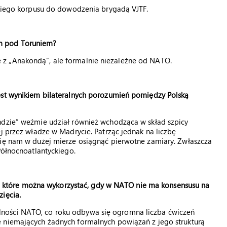
ńskiego korpusu do dowodzenia brygadą VJTF.
m pod Toruniem?
z „Anakondą”, ale formalnie niezależne od NATO.
est wynikiem bilateralnych porozumień pomiędzy Polską
ndzie” weźmie udział również wchodząca w skład szpicy
j przez władze w Madrycie. Patrząc jednak na liczbę
się nam w dużej mierze osiągnąć pierwotne zamiary. Zwłaszcza
Północnoatlantyckiego.
tki, które można wykorzystać, gdy w NATO nie ma konsensusu na
ięcia.
ności NATO, co roku odbywa się ogromna liczba ćwiczeń
 niemających żadnych formalnych powiązań z jego strukturą