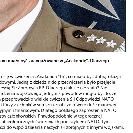
sum miało być zaangażowane w „Anakondę”. Dlaczego
o się w ćwiczenia „Anakonda ’16”, co miało być dobrą okazją
owymi. Jedną z dziedzin do przećwiczenia było przejęcie
ią Sił Zbrojnych RP. Dlaczego tak się nie stało? Nie
u widzenia wojskowego jednym z powodów mogło być to, że
h przeprowadziło wielkie ćwiczenia Sił Odpowiedzi NATO,
ektórzy z członków sojuszu uznali, że równie duże manewry
acyjnym i finansowym. Dlatego polskiego zaproszenia NATO
państw członkowskich. Prawdopodobnie w tegorocznej
ż w ubiegłorocznych ćwiczeniach pod szyldem NATO. Tym
i do współdziałania naszych sił zbrojnych z innymi wojskami.