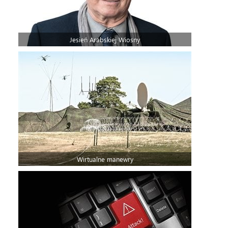
Jesień Arabskiej Wiosny
Wirtualne manewry