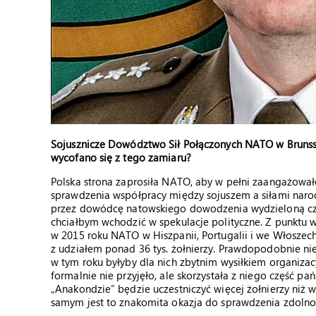
Sojusznicze Dowództwo Sił Połączonych NATO w Bruns
wycofano się z tego zamiaru?
Polska strona zaprosiła NATO, aby w pełni zaangażował
sprawdzenia współpracy między sojuszem a siłami narod
przez dowódcę natowskiego dowodzenia wydzieloną częśc
chciałbym wchodzić w spekulacje polityczne. Z punkt
w 2015 roku NATO w Hiszpanii, Portugalii i we Włoszec
z udziałem ponad 36 tys. żołnierzy. Prawdopodobnie ni
w tym roku byłyby dla nich zbytnim wysiłkiem organiz
formalnie nie przyjęło, ale skorzystała z niego część 
„Anakondzie” będzie uczestniczyć więcej żołnierzy ni
samym jest to znakomita okazja do sprawdzenia zdolnośc