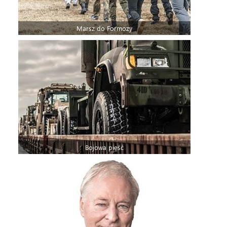
Marsz do Formozy
Bojowa pięść