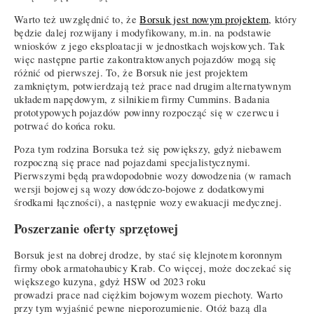
Warto też uwzględnić to, że
Borsuk jest nowym projektem
, który
będzie dalej rozwijany i modyfikowany, m.in. na podstawie
wniosków z jego eksploatacji w jednostkach wojskowych. Tak
więc następne partie zakontraktowanych pojazdów mogą się
różnić od pierwszej. To, że Borsuk nie jest projektem
zamkniętym, potwierdzają też prace nad drugim alternatywnym
układem napędowym, z silnikiem firmy Cummins. Badania
prototypowych pojazdów powinny rozpocząć się w czerwcu i
potrwać do końca roku.
Poza tym rodzina Borsuka też się powiększy, gdyż niebawem
rozpoczną się prace nad pojazdami specjalistycznymi.
Pierwszymi będą prawdopodobnie wozy dowodzenia (w ramach
wersji bojowej są wozy dowódczo-bojowe z dodatkowymi
środkami łączności), a następnie wozy ewakuacji medycznej.
Poszerzanie oferty sprzętowej
Borsuk jest na dobrej drodze, by stać się klejnotem koronnym
firmy obok armatohaubicy Krab. Co więcej, może doczekać się
większego kuzyna, gdyż HSW od 2023 roku
prowadzi prace nad ciężkim bojowym wozem piechoty. Warto
przy tym wyjaśnić pewne nieporozumienie. Otóż bazą dla