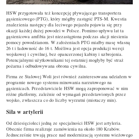
HSW przygotowała też koncepcję pływającego transportera
gąsienicowego (PTG), który mógłby zastąpić PTS-M. Kwestia
znalezienia następcy dla leciwego pojazdu pojawia się przy
okazji każdej dużej powodzi w Polsce. Pomimo upływu lat ta
gąsienicowa amfibia jest niezastąpiona podczas akcji niesienia
pomocy powodzianom. W założeniach PTG miałby masę własną
26 t i ładowność do 16 t. Możliwa jest opcja produkcji wersji
wojskowej i cywilnej, bez opancerzonej kabiny i uzbrojenia.
Potencjalnymi użytkownikami tej ostatniej mogłyby być straż
pożarna i odbudowywana obrona cywilna.
Firma ze Stalowej Woli jest również zainteresowana udziałem w
programie nowego systemu minowania narzutowego na
gąsienicach. Przedstawiciele HSW mogą zaproponować w nim
różne platformy, zależnie od wymagań przedstawionych przez
wojsko, zwłaszcza co do liczby wyrzutni (miotaczy min).
Siła w artylerii
Od dziesięcioleci jedną ze specjalności HSW jest artyleria.
Obecnie firma realizuje zamówienia na około 180 Krabów.
Jednocześnie trwają prace nad modernizacją systemu wieżowego