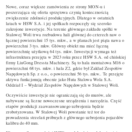
Nowe, coraz większe zamówienia ze strony MON-u i
poszerzająca się oferta sprzętowa czynią koniecznością
zwiększenie zdolności produkcyjnych. Dlatego w ostatnich
latach w HSW S.A. i jej spółkach rozpoczęły się szeroko
zakrojone inwestycje. Na terenie głównego zakładu spółki w
Stalowej Woli trwa rozbudowa hali głównej do czterech naw o
łącznej powierzchni 15 tys. mkw., a w planach jest piąta nawa o
powierzchni 3 tys. mkw. Główny obiekt ma mieć łączną
powierzchnię użytkową 64 tys. mkw. Inwestycji wymaga też
infrastruktura przejęta w 2023 roku przez HSW S.A. od chińskiej
firmy LiuGong Dressta Machinery. Są to hala montażowa M16 o
powierzchni 68 tys. mkw. i hala Z2, gdzie był Zakład Zespołów
Napędowych Sp. z o.o., o powierzchni 56 tys. mkw.. Te przejęte
aktywa funkcjonują obecnie jako Huta Stalowa Wola S.A.
Oddział I – Wydział Zespołów Napędowych w Stalowej Woli.
Oczywiście inwestycje nie ograniczają się do murów, ale
nabywane są liczne nowoczesne urządzenia i narzędzia. Część
etapów produkcji zaawansowanego uzbrojenia będzie
zrobotyzowana. W Stalowej Woli powstanie też tor do
prowadzenia strzelań próbnych z głównego uzbrojenia pojazdów
kalibru do 40 mm.