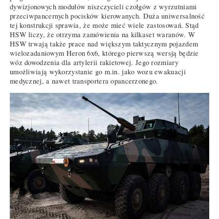
dywizjonowych modułów niszczycieli czołgów z wyrzutniami
przeciwpancernych pocisków kierowanych. Duża uniwersalność
tej konstrukcji sprawia, że może mieć wiele zastosowań. Stąd
HSW liczy, że otrzyma zamówienia na kilkaset waranów. W
HSW trwają także prace nad większym taktycznym pojazdem
wielozadaniowym Heron 6x6, którego pierwszą wersją będzie
wóz dowodzenia dla artylerii rakietowej. Jego rozmiary
umożliwiają wykorzystanie go m.in. jako wozu ewakuacji
medycznej, a nawet transportera opancerzonego.