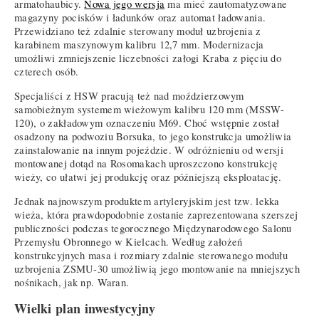
armatohaubicy.
Nowa jego wersja
ma mieć zautomatyzowane
magazyny pocisków i ładunków oraz automat ładowania.
Przewidziano też zdalnie sterowany moduł uzbrojenia z
karabinem maszynowym kalibru 12,7 mm. Modernizacja
umożliwi zmniejszenie liczebności załogi Kraba z pięciu do
czterech osób.
Specjaliści z HSW pracują też nad moździerzowym
samobieżnym systemem wieżowym kalibru 120 mm (MSSW-
120), o zakładowym oznaczeniu M69. Choć wstępnie został
osadzony na podwoziu Borsuka, to jego konstrukcja umożliwia
zainstalowanie na innym pojeździe. W odróżnieniu od wersji
montowanej dotąd na Rosomakach uproszczono konstrukcję
wieży, co ułatwi jej produkcję oraz późniejszą eksploatację.
Jednak najnowszym produktem artyleryjskim jest tzw. lekka
wieża, która prawdopodobnie zostanie zaprezentowana szerszej
publiczności podczas tegorocznego Międzynarodowego Salonu
Przemysłu Obronnego w Kielcach. Według założeń
konstrukcyjnych masa i rozmiary zdalnie sterowanego modułu
uzbrojenia ZSMU-30 umożliwią jego montowanie na mniejszych
nośnikach, jak np. Waran.
Wielki plan inwestycyjny