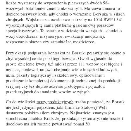
liczba wystarczy do wyposażenia pierwszych dwóch 58-
wozowych batalionów zmechanizowanych. Marcowa umowa to
dopiero pierwszy krok, gdy chodzi o wdrażanie Borsuka w siłach
zbrojnych. Wojsko oszacowało swe potrzeby na 1014 BWP i 341
wykorzystujących tę samą platformę gąsienicową pojazdów
specjalistycznych. Te ostatnie w dziesięciu wersjach – chodzi o
wozy dowodzenia, inżynieryjne, ewakuacji medycznej,
rozpoznania skażeń czy samobieżne moździerze.
Przy okazji podpisania kontraktu na Borsuki pojawiły się opinie o
zbyt wysokiej cenie polskiego bewupa. Gwoli wyjaśnienia –
proste dzielenie kwoty 6,5 mld zł przez 111 wozów jest błędne i
mylące, ponieważ umowa obejmuje wiele innych składowych,
m.in. pakiety logistyczny i szkoleniowy, opracowanie i
przekazanie kompletnej dokumentacji technicznej do produkcji
seryjnej czy też doprowadzenie prototypów i pojazdów
przedseryjnych do standardu wozów seryjnych.
Co do wielkości
mocy produkcyjnych
trzeba pamiętać, że Borsuk
nie jest jedynym pojazdem, jaki firma ze Stalowej Woli
dostarcza polskim siłom zbrojnym. Najbardziej znanym jest
samobieżna haubica Krab. Jej produkcja systematycznie rośnie i
docelowo ma ich rocznie powstawać ponad 50.