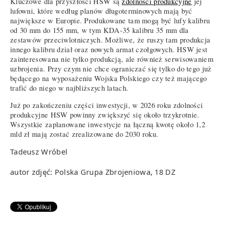
Kluczowe dla przyszłości HSW są
zdolności produkcyjne
jej
lufowni, które według planów długoterminowych mają być
największe w Europie. Produkowane tam mogą być lufy kalibru
od 30 mm do 155 mm, w tym KDA-35 kalibru 35 mm dla
zestawów przeciwlotniczych. Możliwe, że ruszy tam produkcja
innego kalibru dział oraz nowych armat czołgowych. HSW jest
zainteresowana nie tylko produkcją, ale również serwisowaniem
uzbrojenia. Przy czym nie chce ograniczać się tylko do tego już
będącego na wyposażeniu Wojska Polskiego czy też mającego
trafić do niego w najbliższych latach.
Już po zakończeniu części inwestycji, w 2026 roku zdolności
produkcyjne HSW powinny zwiększyć się około trzykrotnie.
Wszystkie zaplanowane inwestycje na łączną kwotę około 1,2
mld zł mają zostać zrealizowane do 2030 roku.
Tadeusz Wróbel
autor zdjęć: Polska Grupa Zbrojeniowa, 18 DZ