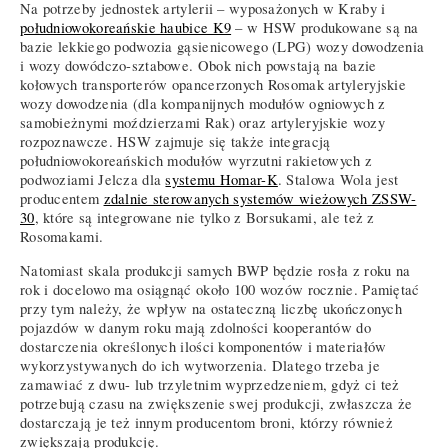
Na potrzeby jednostek artylerii – wyposażonych w Kraby i
południowokoreańskie haubice K9
– w HSW produkowane są na
bazie lekkiego podwozia gąsienicowego (LPG) wozy dowodzenia
i wozy dowódczo-sztabowe. Obok nich powstają na bazie
kołowych transporterów opancerzonych Rosomak artyleryjskie
wozy dowodzenia (dla kompanijnych modułów ogniowych z
samobieżnymi moździerzami Rak) oraz artyleryjskie wozy
rozpoznawcze. HSW zajmuje się także integracją
południowokoreańskich modułów wyrzutni rakietowych z
podwoziami Jelcza dla
systemu Homar-K
. Stalowa Wola jest
producentem
zdalnie sterowanych systemów wieżowych ZSSW-
30
, które są integrowane nie tylko z Borsukami, ale też z
Rosomakami.
Natomiast skala produkcji samych BWP będzie rosła z roku na
rok i docelowo ma osiągnąć około 100 wozów rocznie. Pamiętać
przy tym należy, że wpływ na ostateczną liczbę ukończonych
pojazdów w danym roku mają zdolności kooperantów do
dostarczenia określonych ilości komponentów i materiałów
wykorzystywanych do ich wytworzenia. Dlatego trzeba je
zamawiać z dwu- lub trzyletnim wyprzedzeniem, gdyż ci też
potrzebują czasu na zwiększenie swej produkcji, zwłaszcza że
dostarczają je też innym producentom broni, którzy również
zwiększają produkcję.