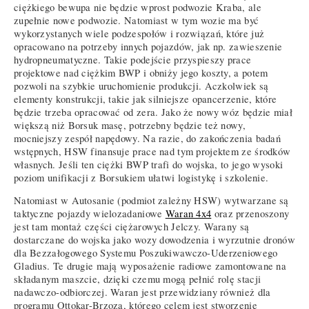
ciężkiego bewupa nie będzie wprost podwozie Kraba, ale
zupełnie nowe podwozie. Natomiast w tym wozie ma być
wykorzystanych wiele podzespołów i rozwiązań, które już
opracowano na potrzeby innych pojazdów, jak np. zawieszenie
hydropneumatyczne. Takie podejście przyspieszy prace
projektowe nad ciężkim BWP i obniży jego koszty, a potem
pozwoli na szybkie uruchomienie produkcji. Aczkolwiek są
elementy konstrukcji, takie jak silniejsze opancerzenie, które
będzie trzeba opracować od zera. Jako że nowy wóz będzie miał
większą niż Borsuk masę, potrzebny będzie też nowy,
mocniejszy zespół napędowy. Na razie, do zakończenia badań
wstępnych, HSW finansuje prace nad tym projektem ze środków
własnych. Jeśli ten ciężki BWP trafi do wojska, to jego wysoki
poziom unifikacji z Borsukiem ułatwi logistykę i szkolenie.
Natomiast w Autosanie (podmiot zależny HSW) wytwarzane są
taktyczne pojazdy wielozadaniowe
Waran 4x4
oraz przenoszony
jest tam montaż części ciężarowych Jelczy. Warany są
dostarczane do wojska jako wozy dowodzenia i wyrzutnie dronów
dla Bezzałogowego Systemu Poszukiwawczo-Uderzeniowego
Gladius. Te drugie mają wyposażenie radiowe zamontowane na
składanym maszcie, dzięki czemu mogą pełnić rolę stacji
nadawczo-odbiorczej. Waran jest przewidziany również dla
programu Ottokar-Brzoza, którego celem jest stworzenie