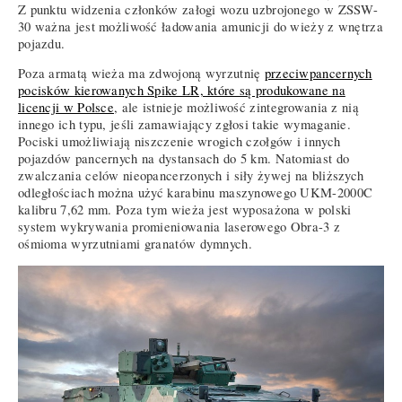
Z punktu widzenia członków załogi wozu uzbrojonego w ZSSW-
30 ważna jest możliwość ładowania amunicji do wieży z wnętrza
pojazdu.
Poza armatą wieża ma zdwojoną wyrzutnię
przeciwpancernych
pocisków kierowanych Spike LR, które są produkowane na
licencji w Polsce
, ale istnieje możliwość zintegrowania z nią
innego ich typu, jeśli zamawiający zgłosi takie wymaganie.
Pociski umożliwiają niszczenie wrogich czołgów i innych
pojazdów pancernych na dystansach do 5 km. Natomiast do
zwalczania celów nieopancerzonych i siły żywej na bliższych
odległościach można użyć karabinu maszynowego UKM-2000C
kalibru 7,62 mm. Poza tym wieża jest wyposażona w polski
system wykrywania promieniowania laserowego Obra-3 z
ośmioma wyrzutniami granatów dymnych.