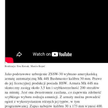
Realizacja: Ewa Korsak, Marcin Kopeć
Jako podstawowe uzbrojenie ZSSW-30 wybrano amerykańską
armatę automatyczną Mk 44S Bushmaster kalibru 30 mm. Prawo
do jej licencyjnej produkcji posiada HSW. Armata Mk 44S ma
skuteczny zasięg około 3,5 km i szybkostrzelność 200 strzałów
na minutę. Jest ona dwustronnie zasilana, co zapewnia zdolność
szybkiego wyboru rodzaju amunicji. Z armaty można prowadzić
ogień z wykorzystaniem różnych jej typów, w tym
programowanej. Zapas nabojów kalibru 30 x 173 mm wynosi 400.