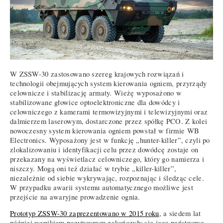
W ZSSW-30 zastosowano szereg krajowych rozwiązań i
technologii obejmujących system kierowania ogniem, przyrządy
celownicze i stabilizację armaty. Wieżę wyposażono w
stabilizowane głowice optoelektroniczne dla dowódcy i
celowniczego z kamerami termowizyjnymi i telewizyjnymi oraz
dalmierzem laserowym, dostarczone przez spółkę PCO. Z kolei
nowoczesny system kierowania ogniem powstał w firmie WB
Electronics. Wyposażony jest w funkcję „hunter-killer”, czyli po
zlokalizowaniu i identyfikacji celu przez dowódcę zostaje on
przekazany na wyświetlacz celowniczego, który go namierza i
niszczy. Mogą oni też działać w trybie „killer-killer”,
niezależnie od siebie wykrywając, rozpoznając i śledząc cele.
W przypadku awarii systemu automatycznego możliwe jest
przejście na awaryjne prowadzenie ognia.
Prototyp ZSSW-30 zaprezentowano w 2015 roku
, a siedem lat
później wynikiem pozytywnym zakończyły się jego państwowe