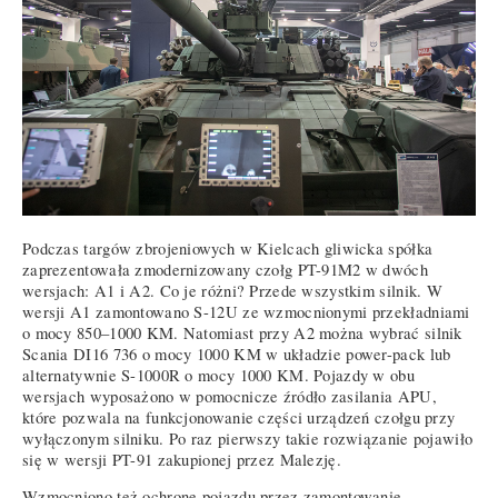
Podczas targów zbrojeniowych w Kielcach gliwicka spółka
zaprezentowała zmodernizowany czołg PT-91M2 w dwóch
wersjach: A1 i A2. Co je różni? Przede wszystkim silnik. W
wersji A1 zamontowano S-12U ze wzmocnionymi przekładniami
o mocy 850–1000 KM. Natomiast przy A2 można wybrać silnik
Scania DI16 736 o mocy 1000 KM w układzie power-pack lub
alternatywnie S-1000R o mocy 1000 KM. Pojazdy w obu
wersjach wyposażono w pomocnicze źródło zasilania APU,
które pozwala na funkcjonowanie części urządzeń czołgu przy
wyłączonym silniku. Po raz pierwszy takie rozwiązanie pojawiło
się w wersji PT-91 zakupionej przez Malezję.
Wzmocniono też ochronę pojazdu przez zamontowanie