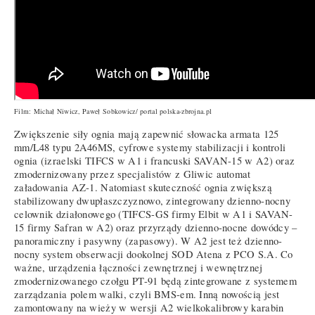
Film: Michał Niwicz, Paweł Sobkowicz/ portal polska-zbrojna.pl
Zwiększenie siły ognia mają zapewnić słowacka armata 125
mm/L48 typu 2A46MS, cyfrowe systemy stabilizacji i kontroli
ognia (izraelski TIFCS w A1 i francuski SAVAN-15 w A2) oraz
zmodernizowany przez specjalistów z Gliwic automat
załadowania AZ-1. Natomiast skuteczność ognia zwiększą
stabilizowany dwupłaszczyznowo, zintegrowany dzienno-nocny
celownik działonowego (TIFCS-GS firmy Elbit w A1 i SAVAN-
15 firmy Safran w A2) oraz przyrządy dzienno-nocne dowódcy –
panoramiczny i pasywny (zapasowy). W A2 jest też dzienno-
nocny system obserwacji dookolnej SOD Atena z PCO S.A. Co
ważne, urządzenia łączności zewnętrznej i wewnętrznej
zmodernizowanego czołgu PT-91 będą zintegrowane z systemem
zarządzania polem walki, czyli BMS-em. Inną nowością jest
zamontowany na wieży w wersji A2 wielkokalibrowy karabin