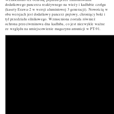
dodatkowego pancerza reaktywnego na wieży i kadłubie czołgu
(kasety Erawa-2 w wersji aluminiowej 3 generacji). Nowością w
obu wersjach jest dodatkowy pancerz prętowy, chroniący boki i
tył przedziału silnikowego. Wzmocniona została również
ochrona przeciwminowa dna kadłuba, co jest niezwykle ważne
ze względu na umiejscowienie magazynu amunicji w PT-91.