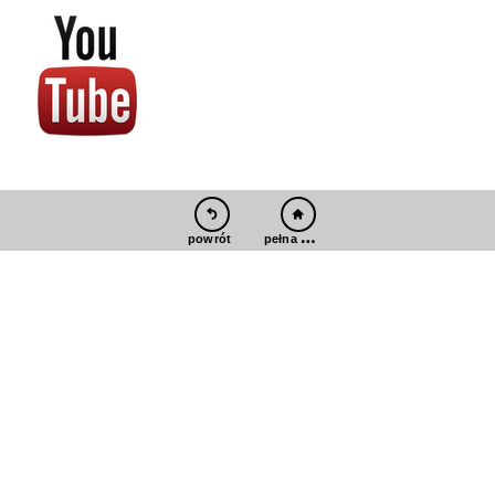
pełna wersja
powrót