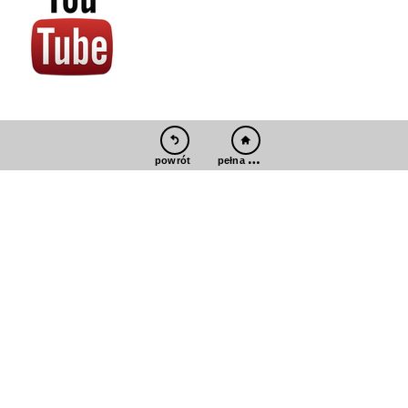
pełna wersja
powrót