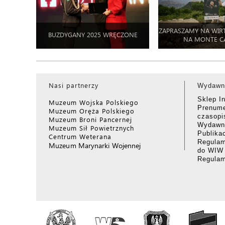
ZAPRASZAMY NA WIR
BUZDYGANY 2025 WRĘCZONE
NA MONTE C
Nasi partnerzy
Wydawn
Sklep I
Muzeum Wojska Polskiego
Prenume
Muzeum Oręża Polskiego
czasop
Muzeum Broni Pancernej
Wydawni
Muzeum Sił Powietrznych
Publika
Centrum Weterana
Regulam
Muzeum Marynarki Wojennej
do WIW
Regula