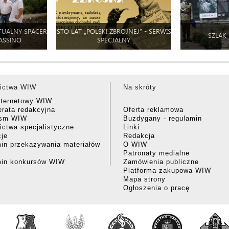
TUALNY SPACER
STO LAT „POLSKI ZBROJNEJ” - SERWIS
SZLAK
ASSINO
SPECJALNY
ictwa WIW
Na skróty
nternetowy WIW
rata redakcyjna
Oferta reklamowa
ism WIW
Buzdygany - regulamin
ctwa specjalistyczne
Linki
cje
Redakcja
in przekazywania materiałów
O WIW
Patronaty medialne
min konkursów WIW
Zamówienia publiczne
Platforma zakupowa WIW
Mapa strony
Ogłoszenia o pracę