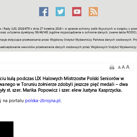
o i Rady (UE) 2016/679 z dnia 27 kwietnia 2016 r. w sprawie ochrony osób fizycznych w związku z 
Świat
Społeczność
Sport
Historia
Galerie
Wideo
ENGLI
oraz uchylenia dyrektywy 95/46/WE (ogólne rozporządzenie o ochronie danych, zwane także RODO).
acje dotyczące przetwarzania przez Wojskowy Instytut Wydawniczy Państwa danych osobowych. Pro
zaakceptowanie warunków przetwarzania danych osobowych przez Wojskowych Instytut Wydawniczy
A
A
A
ęciu kulą podczas LIX Halowych Mistrzostw Polski Seniorów w
wanego w Toruniu żołnierze zdobyli jeszcze pięć medali – dwa
ły st. szer. Marika Popowicz i szer. elew Justyna Kasprzycka.
j na portalu
polska-zbrojna.pl
.