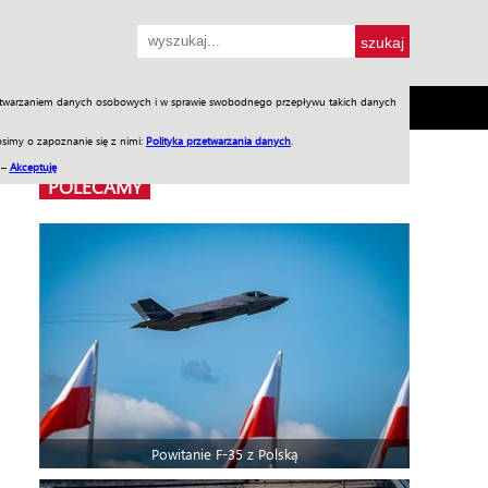
przetwarzaniem danych osobowych i w sprawie swobodnego przepływu takich danych
SH
SKLEP
Jednodniówki
Praca w WIW
simy o zapoznanie się z nimi:
Polityka przetwarzania danych
.
 –
Akceptuję
POLECAMY
Powitanie F-35 z Polską