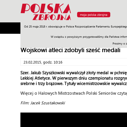
moja polska zbrojna
Od 25 maja 2018 r. obowiązuje w Polsce Rozporządzenie Parlamentu Europejskieg
Armia
Poligon
Sprzęt
Misje
Polityka
Prawo
W związku z powyższym przygotowaliśmy dla Państwa inform
Prosimy o 
Wojskowi atleci zdobyli sześć medali
23.02.2015, godz. 10:16
Szer. Jakub Szyszkowski wywalczył złoty medal w pchni
Lekkiej Atletyce. W pierwszym dniu czempionatu rozgry
srebrne i trzy brązowe. Tytuły wicemistrzowskie wywalczy
Więcej o Halowych Mistrzostwach Polski Seniorów czyta
Film: Jacek Szustakowski