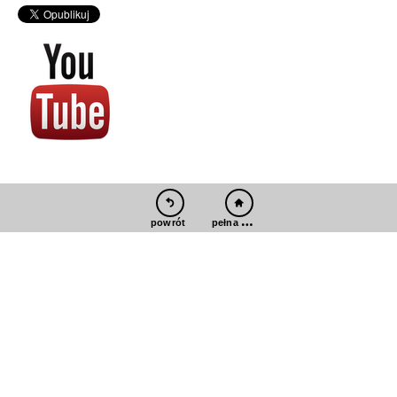
pełna wersja
powrót