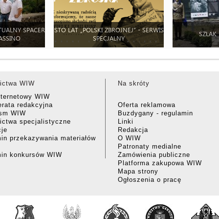
TUALNY SPACER
STO LAT „POLSKI ZBROJNEJ” - SERWIS
SZLAK
ASSINO
SPECJALNY
ictwa WIW
Na skróty
nternetowy WIW
rata redakcyjna
Oferta reklamowa
ism WIW
Buzdygany - regulamin
ctwa specjalistyczne
Linki
cje
Redakcja
in przekazywania materiałów
O WIW
Patronaty medialne
min konkursów WIW
Zamówienia publiczne
Platforma zakupowa WIW
Mapa strony
Ogłoszenia o pracę