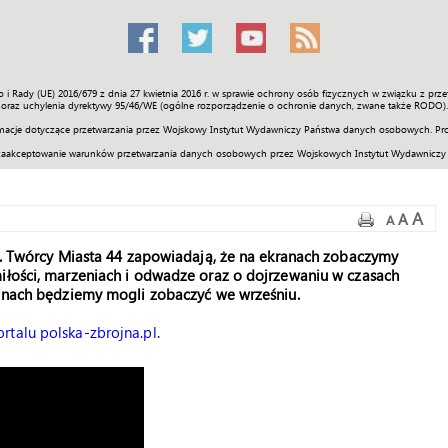
o i Rady (UE) 2016/679 z dnia 27 kwietnia 2016 r. w sprawie ochrony osób fizycznych w związku z 
Świat
Społeczność
Sport
Historia
Galerie
Wideo
ENGLI
oraz uchylenia dyrektywy 95/46/WE (ogólne rozporządzenie o ochronie danych, zwane także RODO).
acje dotyczące przetwarzania przez Wojskowy Instytut Wydawniczy Państwa danych osobowych. Pro
zaakceptowanie warunków przetwarzania danych osobowych przez Wojskowych Instytut Wydawniczy
A
A
A
ło. Twórcy Miasta 44 zapowiadają, że na ekranach zobaczymy
miłości, marzeniach i odwadze oraz o dojrzewaniu w czasach
 kinach będziemy mogli zobaczyć we wrześniu.
ortalu polska-zbrojna.pl
.