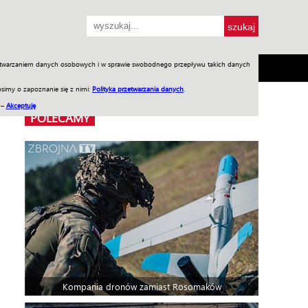
przetwarzaniem danych osobowych i w sprawie swobodnego przepływu takich danych
SH
SKLEP
Jednodniówki
Praca w WIW
simy o zapoznanie się z nimi:
Polityka przetwarzania danych
.
 –
Akceptuję
POLECAMY
Kompania dronów zamiast Rosomaków