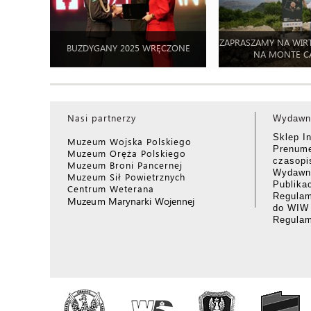
ZAPRASZAMY NA WIR
BUZDYGANY 2025 WRĘCZONE
NA MONTE C
Nasi partnerzy
Wydawn
Sklep I
Muzeum Wojska Polskiego
Prenume
Muzeum Oręża Polskiego
czasop
Muzeum Broni Pancernej
Wydawni
Muzeum Sił Powietrznych
Publika
Centrum Weterana
Regulam
Muzeum Marynarki Wojennej
do WIW
Regula