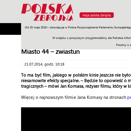
moja polska zbrojna
Od 25 maja 2018 r. obowiązuje w Polsce Rozporządzenie Parlamentu Europejskieg
Armia
Poligon
Sprzęt
Misje
Polityka
Prawo
W związku z powyższym przygotowaliśmy dla Państwa inform
Prosimy o 
Miasto 44 – zwiastun
21.07.2014, godz. 10:18
To ma być film, jakiego w polskim kinie jeszcze nie by
niesamowite efekty specjalne. – Będzie to opowieść o 
tragicznych – mówi Jan Komasa, reżyser filmu, który w
Więcej o najnowszym filmie Jana Komasy na stronach
p