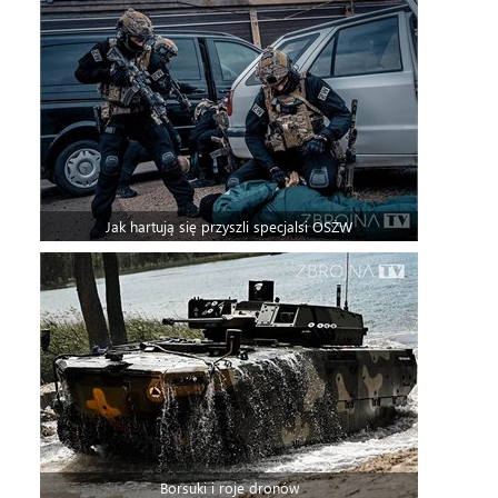
Jak hartują się przyszli specjalsi OSŻW
Borsuki i roje dronów