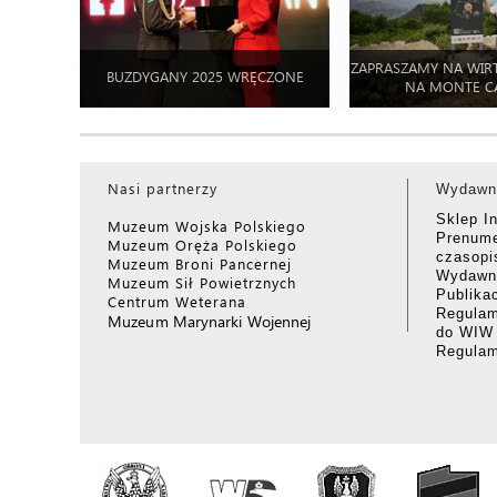
ZAPRASZAMY NA WIR
BUZDYGANY 2025 WRĘCZONE
NA MONTE C
Nasi partnerzy
Wydawn
Sklep I
Muzeum Wojska Polskiego
Prenume
Muzeum Oręża Polskiego
czasop
Muzeum Broni Pancernej
Wydawni
Muzeum Sił Powietrznych
Publika
Centrum Weterana
Regulam
Muzeum Marynarki Wojennej
do WIW
Regula