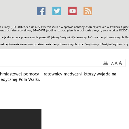
o i Rady (UE) 2016/679 z dnia 27 kwietnia 2016 r. w sprawie ochrony osób fizycznych w związku z 
Świat
Społeczność
Sport
Historia
Galerie
Wideo
ENGLI
oraz uchylenia dyrektywy 95/46/WE (ogólne rozporządzenie o ochronie danych, zwane także RODO).
acje dotyczące przetwarzania przez Wojskowy Instytut Wydawniczy Państwa danych osobowych. Pro
zaakceptowanie warunków przetwarzania danych osobowych przez Wojskowych Instytut Wydawniczy
A
A
A
ychmiastowej pomocy – ratownicy medyczni, którzy wyjadą na
Medycznej Pola Walki.