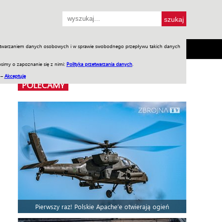
przetwarzaniem danych osobowych i w sprawie swobodnego przepływu takich danych
SH
SKLEP
Jednodniówki
Praca w WIW
simy o zapoznanie się z nimi:
Polityka przetwarzania danych
.
 –
Akceptuję
POLECAMY
Pierwszy raz! Polskie Apache’e otwierają ogień