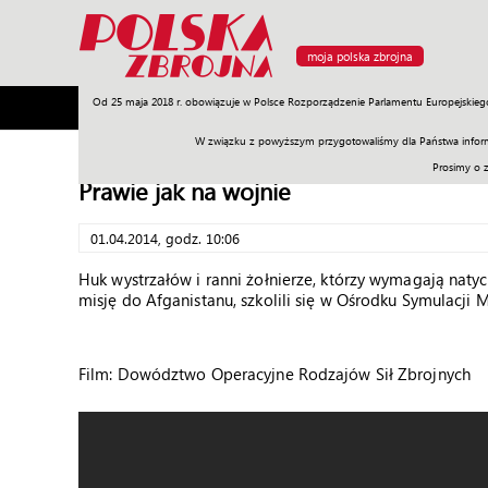
moja polska zbrojna
Od 25 maja 2018 r. obowiązuje w Polsce Rozporządzenie Parlamentu Europejskieg
Armia
Poligon
Sprzęt
Misje
Polityka
Prawo
W związku z powyższym przygotowaliśmy dla Państwa inform
Prosimy o 
Prawie jak na wojnie
01.04.2014, godz. 10:06
Huk wystrzałów i ranni żołnierze, którzy wymagają nat
misję do Afganistanu, szkolili się w Ośrodku Symulacji 
Film: Dowództwo Operacyjne Rodzajów Sił Zbrojnych