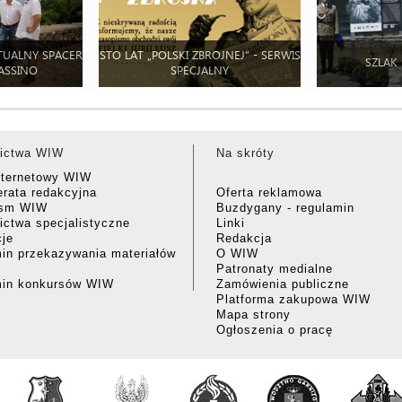
TUALNY SPACER
STO LAT „POLSKI ZBROJNEJ” - SERWIS
SZLAK
ASSINO
SPECJALNY
ictwa WIW
Na skróty
nternetowy WIW
rata redakcyjna
Oferta reklamowa
ism WIW
Buzdygany - regulamin
ctwa specjalistyczne
Linki
cje
Redakcja
in przekazywania materiałów
O WIW
Patronaty medialne
min konkursów WIW
Zamówienia publiczne
Platforma zakupowa WIW
Mapa strony
Ogłoszenia o pracę