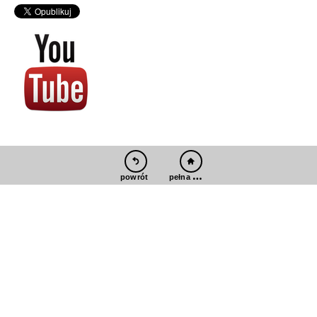
pełna wersja
powrót