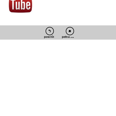
pełna wersja
powrót