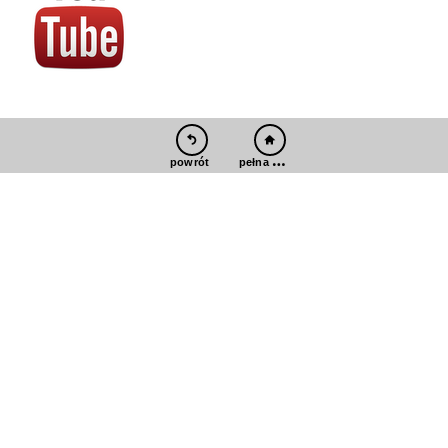
pełna wersja
powrót