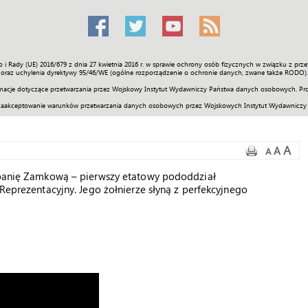
o i Rady (UE) 2016/679 z dnia 27 kwietnia 2016 r. w sprawie ochrony osób fizycznych w związku z 
Świat
Społeczność
Sport
Historia
Galerie
Wideo
ENGLI
oraz uchylenia dyrektywy 95/46/WE (ogólne rozporządzenie o ochronie danych, zwane także RODO).
acje dotyczące przetwarzania przez Wojskowy Instytut Wydawniczy Państwa danych osobowych. Pro
zaakceptowanie warunków przetwarzania danych osobowych przez Wojskowych Instytut Wydawniczy
A
A
A
ompanię Zamkową – pierwszy etatowy pododdział
 Reprezentacyjny. Jego żołnierze słyną z perfekcyjnego