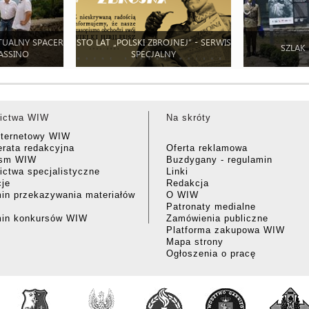
TUALNY SPACER
STO LAT „POLSKI ZBROJNEJ” - SERWIS
SZLAK
ASSINO
SPECJALNY
ictwa WIW
Na skróty
nternetowy WIW
rata redakcyjna
Oferta reklamowa
ism WIW
Buzdygany - regulamin
ctwa specjalistyczne
Linki
cje
Redakcja
in przekazywania materiałów
O WIW
Patronaty medialne
min konkursów WIW
Zamówienia publiczne
Platforma zakupowa WIW
Mapa strony
Ogłoszenia o pracę