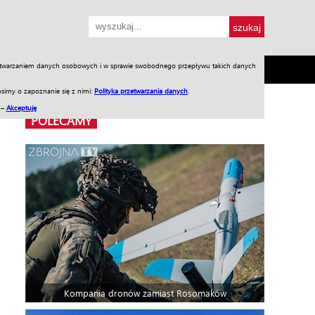
przetwarzaniem danych osobowych i w sprawie swobodnego przepływu takich danych
SH
SKLEP
Jednodniówki
Praca w WIW
simy o zapoznanie się z nimi:
Polityka przetwarzania danych
.
 –
Akceptuję
POLECAMY
Kompania dronów zamiast Rosomaków