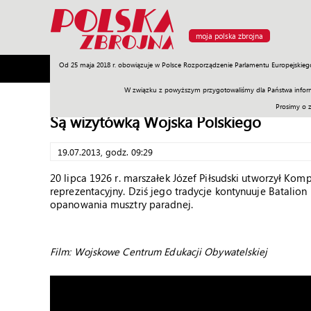
moja polska zbrojna
Od 25 maja 2018 r. obowiązuje w Polsce Rozporządzenie Parlamentu Europejskieg
Armia
Poligon
Sprzęt
Misje
Polityka
Prawo
W związku z powyższym przygotowaliśmy dla Państwa inform
Prosimy o 
Są wizytówką Wojska Polskiego
19.07.2013, godz. 09:29
20 lipca 1926 r. marszałek Józef Piłsudski utworzył K
reprezentacyjny. Dziś jego tradycje kontynuuje Batalion
opanowania musztry paradnej.
Film: Wojskowe Centrum Edukacji Obywatelskiej