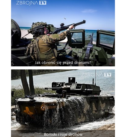
Jak obronić się przed dronami?
Borsuki i roje dronów