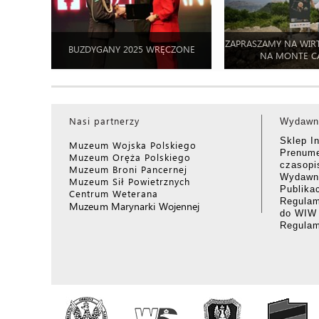
ZAPRASZAMY NA WIR
BUZDYGANY 2025 WRĘCZONE
NA MONTE C
Nasi partnerzy
Wydawn
Sklep I
Muzeum Wojska Polskiego
Prenume
Muzeum Oręża Polskiego
czasop
Muzeum Broni Pancernej
Wydawni
Muzeum Sił Powietrznych
Publika
Centrum Weterana
Regulam
Muzeum Marynarki Wojennej
do WIW
Regula