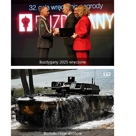
Buzdygany 2025 wręczone
Borsuki i roje dronów