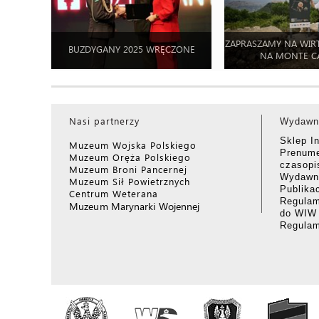
ZAPRASZAMY NA WIR
BUZDYGANY 2025 WRĘCZONE
NA MONTE C
Nasi partnerzy
Wydawn
Sklep I
Muzeum Wojska Polskiego
Prenume
Muzeum Oręża Polskiego
czasop
Muzeum Broni Pancernej
Wydawni
Muzeum Sił Powietrznych
Publika
Centrum Weterana
Regulam
Muzeum Marynarki Wojennej
do WIW
Regula