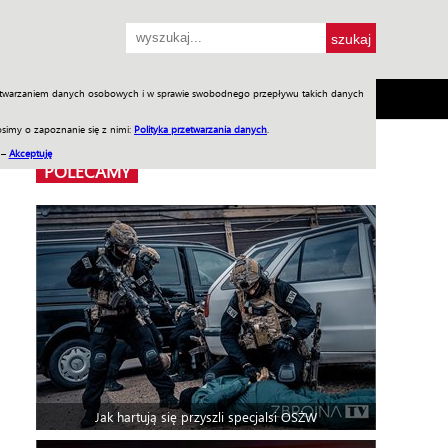
przetwarzaniem danych osobowych i w sprawie swobodnego przepływu takich danych
SH
SKLEP
Jednodniówki
Praca w WIW
simy o zapoznanie się z nimi:
Polityka przetwarzania danych
.
 –
Akceptuję
POLECAMY
Jak hartują się przyszli specjalsi OSŻW