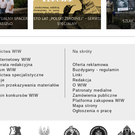
TUALNY SPACER
STO LAT „POLSKI ZBROJNEJ” - SERWIS
SZLAK
ASSINO
SPECJALNY
ictwa WIW
Na skróty
nternetowy WIW
rata redakcyjna
Oferta reklamowa
ism WIW
Buzdygany - regulamin
ctwa specjalistyczne
Linki
cje
Redakcja
in przekazywania materiałów
O WIW
Patronaty medialne
min konkursów WIW
Zamówienia publiczne
Platforma zakupowa WIW
Mapa strony
Ogłoszenia o pracę