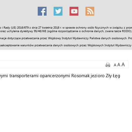
o i Rady (UE) 2016/679 z dnia 27 kwietnia 2016 r. w sprawie ochrony osób fizycznych w związku z 
Świat
Społeczność
Sport
Historia
Galerie
Wideo
ENGLI
oraz uchylenia dyrektywy 95/46/WE (ogólne rozporządzenie o ochronie danych, zwane także RODO).
acje dotyczące przetwarzania przez Wojskowy Instytut Wydawniczy Państwa danych osobowych. Pro
zaakceptowanie warunków przetwarzania danych osobowych przez Wojskowych Instytut Wydawniczy
A
A
A
ymi transporterami opancerzonymi Rosomak jezioro Zły Łęg