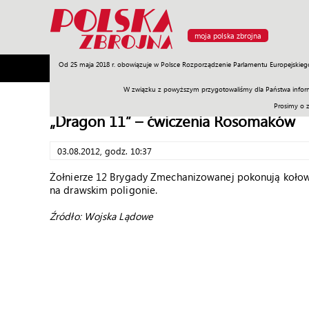
moja polska zbrojna
Od 25 maja 2018 r. obowiązuje w Polsce Rozporządzenie Parlamentu Europejskieg
Armia
Poligon
Sprzęt
Misje
Polityka
Prawo
W związku z powyższym przygotowaliśmy dla Państwa inform
Prosimy o 
„Dragon 11” – ćwiczenia Rosomaków
03.08.2012, godz. 10:37
Żołnierze 12 Brygady Zmechanizowanej pokonują kołow
na drawskim poligonie.
Źródło: Wojska Lądowe