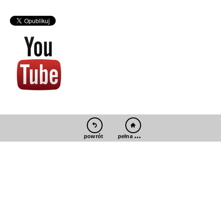
pełna wersja
powrót