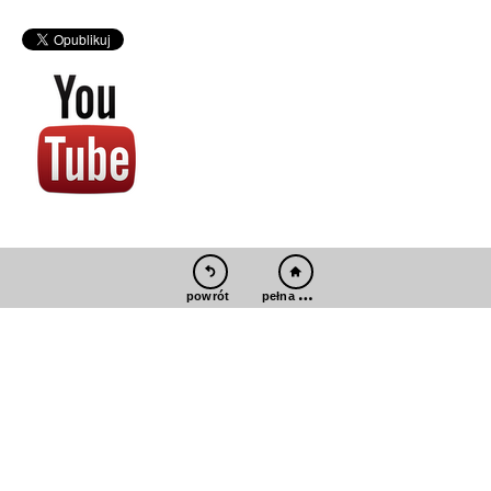
pełna wersja
powrót