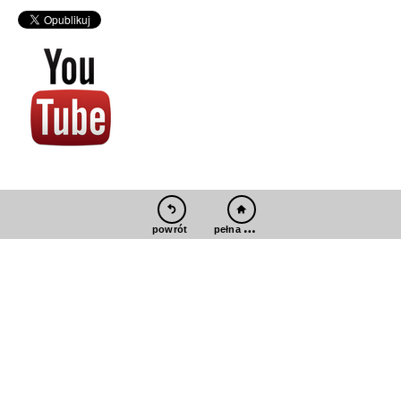
pełna wersja
powrót