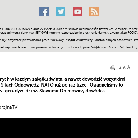
o i Rady (UE) 2016/679 z dnia 27 kwietnia 2016 r. w sprawie ochrony osób fizycznych w związku z 
Świat
Społeczność
Sport
Historia
Galerie
Wideo
ENGLI
oraz uchylenia dyrektywy 95/46/WE (ogólne rozporządzenie o ochronie danych, zwane także RODO).
acje dotyczące przetwarzania przez Wojskowy Instytut Wydawniczy Państwa danych osobowych. Pro
zaakceptowanie warunków przetwarzania danych osobowych przez Wojskowych Instytut Wydawniczy
A
A
A
nych w każdym zakątku świata, a nawet dowodzić wszystkimi
Siłach Odpowiedzi NATO już po raz trzeci. Osiągnęliśmy to
ówi gen. dyw. dr inż. Sławomir Drumowicz, dowódca
brojnaTV