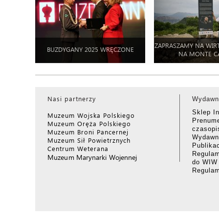
ZAPRASZAMY NA WIR
BUZDYGANY 2025 WRĘCZONE
NA MONTE C
Nasi partnerzy
Wydawn
Sklep I
Muzeum Wojska Polskiego
Prenume
Muzeum Oręża Polskiego
czasop
Muzeum Broni Pancernej
Wydawni
Muzeum Sił Powietrznych
Publika
Centrum Weterana
Regulam
Muzeum Marynarki Wojennej
do WIW
Regula