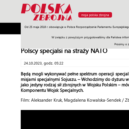
moja polska zbrojna
Od 25 maja 2018 r. obowiązuje w Polsce Rozporządzenie Parlamentu Europejskieg
Armia
Poligon
Sprzęt
Misje
Polityka
Prawo
W związku z powyższym przygotowaliśmy dla Państwa inform
Prosimy o 
Polscy specjalsi na straży NATO
24.10.2023, godz. 05:22
Będą mogli wykonywać pełne spektrum operacji specjal
misjami specjalnymi Sojuszu. – Wchodzimy do dyżuru w 
jako jedyny rodzaj sił zbrojnych w Wojsku Polskim – m
Komponentu Wojsk Specjalnych.
Film: Aleksander Kruk, Magdalena Kowalska-Sendek / Z