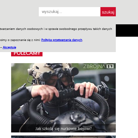
przetwarzaniem danych osobowych i w sprawie swobodnego przepływu takich danych
SH
SKLEP
Jednodniówki
Praca w WIW
simy o zapoznanie się z nimi:
Polityka przetwarzania danych
.
 –
Akceptuję
POLECAMY
Jak szkolą się nurkowie bojowi?