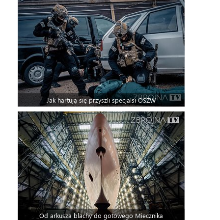
Jak hartują się przyszli specjalsi OSŻW
Od arkusza blachy do gotowego Miecznika