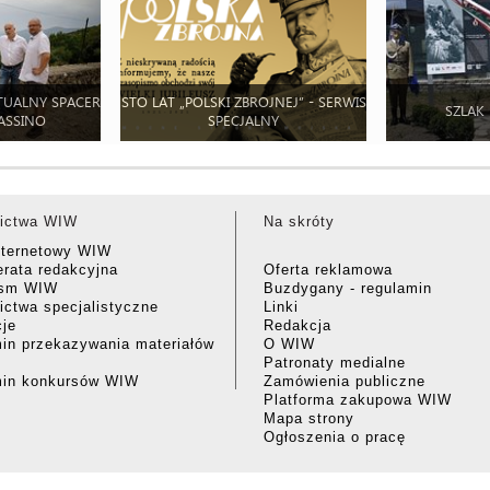
TUALNY SPACER
STO LAT „POLSKI ZBROJNEJ” - SERWIS
SZLAK
ASSINO
SPECJALNY
ictwa WIW
Na skróty
nternetowy WIW
rata redakcyjna
Oferta reklamowa
ism WIW
Buzdygany - regulamin
ctwa specjalistyczne
Linki
cje
Redakcja
in przekazywania materiałów
O WIW
Patronaty medialne
min konkursów WIW
Zamówienia publiczne
Platforma zakupowa WIW
Mapa strony
Ogłoszenia o pracę