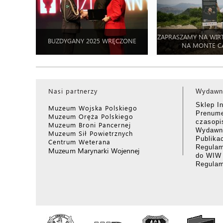
ZAPRASZAMY NA WIR
BUZDYGANY 2025 WRĘCZONE
NA MONTE C
Nasi partnerzy
Wydawn
Sklep I
Muzeum Wojska Polskiego
Prenume
Muzeum Oręża Polskiego
czasop
Muzeum Broni Pancernej
Wydawni
Muzeum Sił Powietrznych
Publika
Centrum Weterana
Regulam
Muzeum Marynarki Wojennej
do WIW
Regula