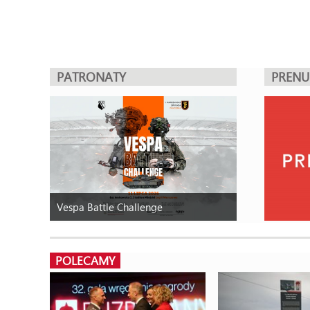
PATRONATY
PREN
Vespa Battle Challenge
POLECAMY