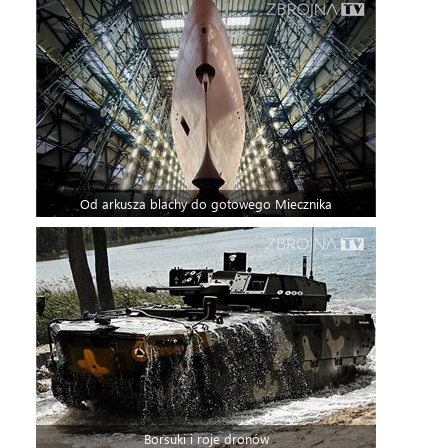
Od arkusza blachy do gotowego Miecznika
Borsuki i roje dronów