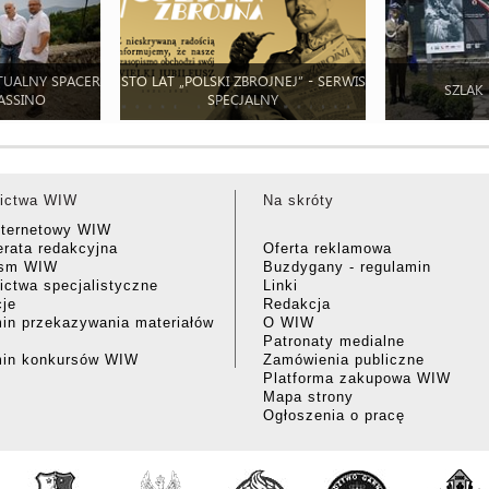
TUALNY SPACER
STO LAT „POLSKI ZBROJNEJ” - SERWIS
SZLAK
ASSINO
SPECJALNY
ictwa WIW
Na skróty
nternetowy WIW
rata redakcyjna
Oferta reklamowa
ism WIW
Buzdygany - regulamin
ctwa specjalistyczne
Linki
cje
Redakcja
in przekazywania materiałów
O WIW
Patronaty medialne
min konkursów WIW
Zamówienia publiczne
Platforma zakupowa WIW
Mapa strony
Ogłoszenia o pracę