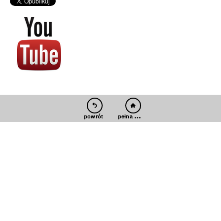
pełna wersja
powrót