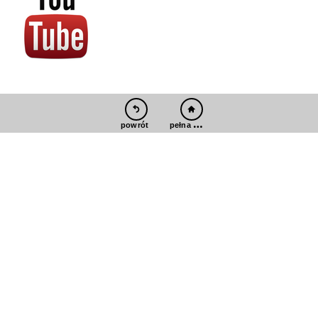
pełna wersja
powrót